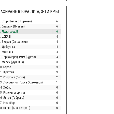
АСИРАНЕ ВТОРА ЛИГА, 3-ТИ КРЪГ
1. Етър (Велико Търново)
6
2. Спартак (Плевен)
6
. Лудогорец II
6
. ЦСКА II
4
5. Вихрен (Сандански)
4
6. Добруджа
4
7. Монтана
4
8. Черноморец 1919 (Бургас)
4
9. Марек (Дупница)
3
10. Берое
3
11. Фратрия
3
2. Спортист (Своге)
2
13. Локомотив (Горна Оряховица)
1
14. Хебър
0
15. Рилски спортист
0
6. Янтра (Габрово)
0
17. Несебър
0
18. Пирин (Благоевград)
0