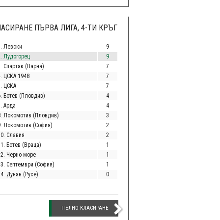
АСИРАНЕ ПЪРВА ЛИГА, 4-ТИ КРЪГ
1. Левски
9
2. Лудогорец
9
. Спартак (Варна)
7
4. ЦСКА 1948
7
5. ЦСКА
7
6. Ботев (Пловдив)
4
. Арда
4
8. Локомотив (Пловдив)
3
9. Локомотив (София)
2
10. Славия
2
1. Ботев (Враца)
1
12. Черно море
1
13. Септември (София)
1
4. Дунав (Русе)
0
ПЪЛНО КЛАСИРАНЕ