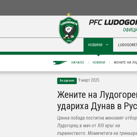
ОФИЦИ
НОВИНИ
LUDOGORET
НАЧАЛО
НОВИНИ
ЖЕНИТЕ НА ЛУ
9 март 2025
Академия
Жените на Лудогоре
удариха Дунав в Ру
Ценна победа постигна женският отбор
Лудогорец в мач от XIII кръг на
първенството. Момичетата на треньор