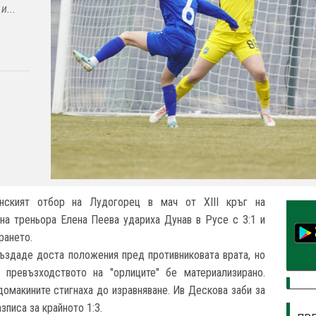
и...
нският отбор на Лудогорец в мач от XIII кръг на
на треньора Елена Пеева удариха Дунав в Русе с 3:1 и
рането.
здаде доста положения пред противниковата врата, но
 превъзходството на "орлиците" бе материализирано.
домакините стигнаха до изравняване. Ив Дескова заби за
зписа за крайното 1:3.