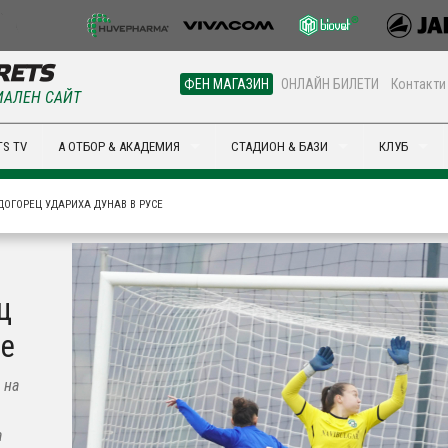
ФЕН МАГАЗИН
ОНЛАЙН БИЛЕТИ
Контакти
АЛЕН САЙТ
S TV
А ОТБОР & АКАДЕМИЯ
СТАДИОН & БАЗИ
КЛУБ
ДОГОРЕЦ УДАРИХА ДУНАВ В РУСЕ
ц
се
 на
а