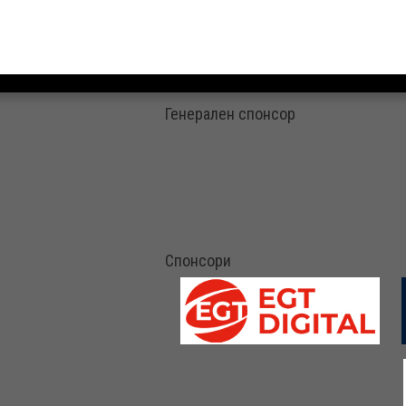
Генерален спонсор
Спонсори