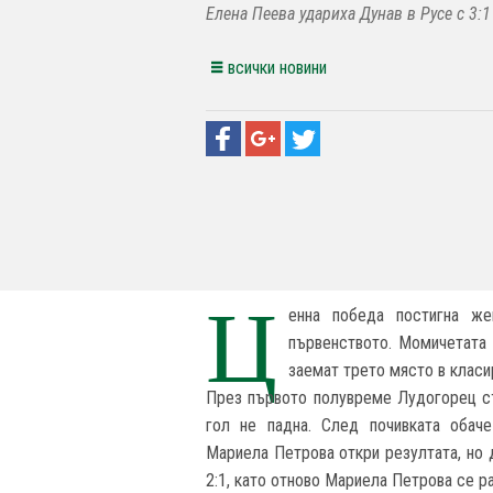
Елена Пеева удариха Дунав в Русе с 3:1 
всички новини
Ц
енна победа постигна же
първенството. Момичетата 
заемат трето място в класи
През първото полувреме Лудогорец съ
гол не падна. След почивката обаче
Мариела Петрова откри резултата, но 
2:1, като отново Мариела Петрова се ра