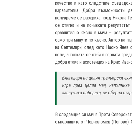
качества и като следствие създадоха
изразителна. Добри възможности д
полувреме се разкриха пред Никола Ге
се стигна и на почивката резултатът
сравнително късно в мача – резултат
само три минути по-късно. Автор на п
на Септември, след като Наско Янев о
поле, а топката се отби в горната гре
добра атака и асистенция на Крис Ивано
Благодаря на целия треньорски еки
игра през целия мач, изпълниха
заслужиха победата, се обърна ста
В следващия си мач в Трета Североизт
съперниците от Черноломец (Попово). 