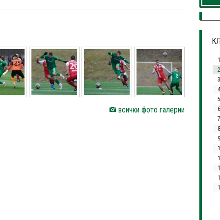
КЛ
3
всички фото галерии
7
1
1