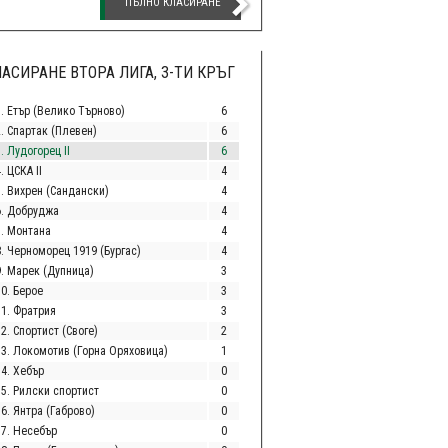
ПЪЛНО КЛАСИРАНЕ
АСИРАНЕ ВТОРА ЛИГА, 3-ТИ КРЪГ
1. Етър (Велико Търново)
6
2. Спартак (Плевен)
6
. Лудогорец II
6
. ЦСКА II
4
5. Вихрен (Сандански)
4
6. Добруджа
4
7. Монтана
4
8. Черноморец 1919 (Бургас)
4
9. Марек (Дупница)
3
10. Берое
3
11. Фратрия
3
2. Спортист (Своге)
2
13. Локомотив (Горна Оряховица)
1
14. Хебър
0
15. Рилски спортист
0
6. Янтра (Габрово)
0
17. Несебър
0