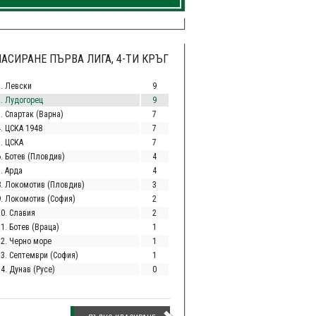
АСИРАНЕ ПЪРВА ЛИГА, 4-ТИ КРЪГ
1. Левски
9
2. Лудогорец
9
. Спартак (Варна)
7
4. ЦСКА 1948
7
5. ЦСКА
7
6. Ботев (Пловдив)
4
. Арда
4
8. Локомотив (Пловдив)
3
9. Локомотив (София)
2
10. Славия
2
1. Ботев (Враца)
1
12. Черно море
1
13. Септември (София)
1
4. Дунав (Русе)
0