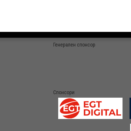
Генерален спонсор
Спонсори