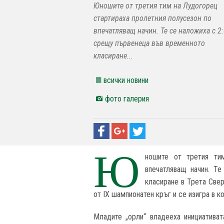
Юношите от третия тим на Лудогорец
стартираха пролетния полусезон по
впечатляващ начин. Те се наложиха с 2
срещу първенеца във временното
класиране...
всички новини
фото галерия
Ю
ношите от третия ти
впечатляващ начин. Т
класиране в Трета Све
от IX шампионатен кръг и се изигра в к
Младите „орли“ владееха инициатива