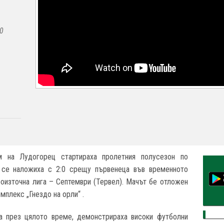
:0
м на Лудогорец стартираха пролетния полусезон по
е се наложиха с 2:0 срещу първенеца във временното
роизточна лига – Септември (Тервел). Мачът бе отложен
омплекс „Гнездо на орли“ .
та през цялото време, демонстрираха високи футболни