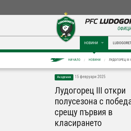
ОФИЦИ
НОВИНИ
LUDOGORET
НАЧАЛО
НОВИНИ
ЛУДОГОРЕЦ II
15 февруари 2025
Академия
Лудогорец III откри
полусезона с побед
срещу първия в
класирането