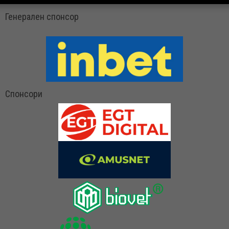
Генерален спонсор
Спонсори