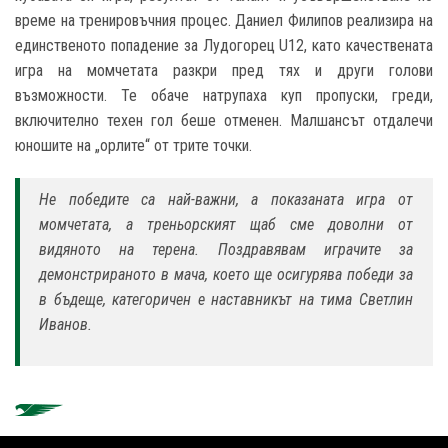
време на тренировъчния процес. Даниел Филипов реализира на
единственото попадение за Лудогорец
U12,
като качествената
игра на момчетата разкри пред тях и други голови
възможности. Те обаче натрупаха куп пропуски, греди,
включително техен гол беше отменен. Малшансът отдалечи
юношите на „орлите“ от трите точки.
Не победите са най-важни, а показаната игра от
момчетата, а треньорският щаб сме доволни от
видяното на терена. Поздравявам играчите за
демонстрираното в мача, което ще осигурява победи за
в бъдеще, категоричен е наставникът на тима Светлин
Иванов.