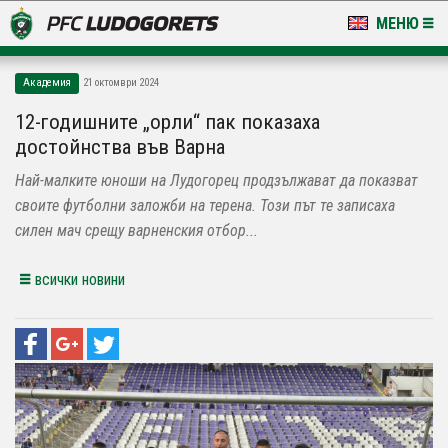
МЕНЮ
НОВИНИ & ГАЛЕРИИ
Академия
21 октомври 2024
LUDOGORETS TV
12-годишните „орли“ пак показаха
достойнства във Варна
НА ТЕРЕНА
Най-малките юноши на Лудогорец продзължават да показват
СТАДИОН & БАЗИ
своите футболни заложби на терена. Този път те записаха
силен мач срещу варненския отбор...
КЛУБ
всички новини
ЗА ФЕНОВЕ