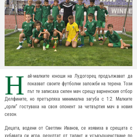
Н
ай-малките юноши на Лудогорец продължават да
показват своите футболни заложби на терена. Този
път те записаха силен мач срещу варненския отбор
Делфините, но претърпяха минимална загуба с 1:2. Малките
„орли“ гостуваха на своя опонент за четвъртия мач в новия
сезон.
Децата, водени от Светлин Иванов, се изявиха в срещата с
хубавата си игра, резултат от талант и усъвършенстване по