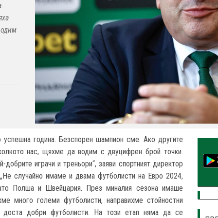
.
яха
водим
 успешна година. Безспорен шампион сме. Ако другите
 колкото нас, щяхме да водим с двуцифрен брой точки.
-добрите играчи и треньори“, заяви спортният директор
„Не случайно имаме и двама футболисти на Евро 2024,
като Полша и Швейцария. През миналия сезона имаше
охме много големи футболисти, направихме стойностни
т доста добри футболисти. На този етап няма да се