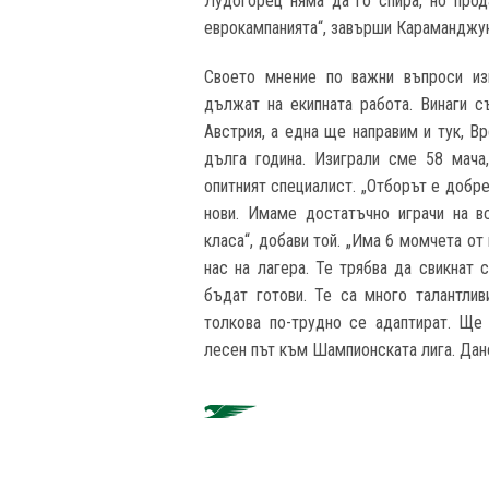
Лудогорец няма да го спира, но прод
еврокампанията“, завърши Караманджу
Своето мнение по важни въпроси из
дължат на екипната работа. Винаги с
Австрия, а една ще направим и тук, В
дълга година. Изиграли сме 58 мача,
опитният специалист. „Отборът е добр
нови. Имаме достатъчно играчи на в
класа“, добави той. „Има 6 момчета от
нас на лагера. Те трябва да свикнат 
бъдат готови. Те са много талантливи
толкова по-трудно се адаптират. Ще
лесен път към Шампионската лига. Дано