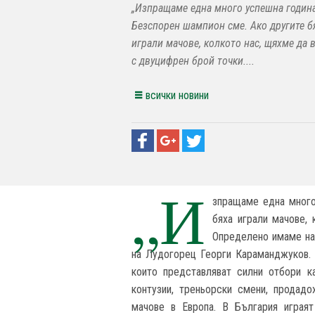
„Изпращаме една много успешна година
Безспорен шампион сме. Ако другите б
играли мачове, колкото нас, щяхме да 
с двуцифрен брой точки....
всички новини
„И
зпращаме една много
бяха играли мачове,
Определено имаме най
на Лудогорец Георги Караманджуков. 
които представляват силни отбори 
контузии, треньорски смени, продад
мачове в Европа. В България играя