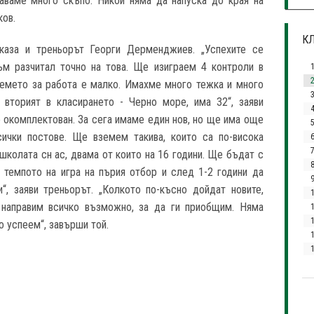
аваме много скъпо. Никой няма да напуска до края на
ков.
КЛ
каза и треньорът Георги Дерменджиев. „Успехите се
ъм разчитал точно на това. Ще изиграем 4 контроли в
ремето за работа е малко. Имахме много тежка и много
3
 вторият в класирането - Черно море, има 32“, заяви
е окомплектован. За сега имаме един нов, но ще има още
сички постове. Ще вземем такива, които са по-висока
7
 школата сн ас, двама от които на 16 години. Ще бъдат с
с темпото на игра на пърия отбор и след 1-2 години да
“, заяви треньорът. „Колкото по-късно дойдат новите,
 направим всичко възможно, за да ги приобщим. Няма
1
 успеем“, завърши той.
1