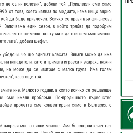
ПР
ито не са ни полезни“, добави той. „Привлекли сме само
99% от това, което излиза по медиите, няма нищо вярно.
 кой да бъде привлечен. Всичко се прави във финансова
й. Започваме един сезон, в който трябва да подобрим
желавам си по-малко контузии и да стигнем максимално
та лига“, добави шефът.
е убедени, че ще вдигнат класата. Винаги може да има
лни нападатели, като и тримата играеха и вкараха важни
аме, не може да се изиграе с малка група. Има голям
лужен“, каза още той.
амите ние. Малкото години, в които всичко се решаваше
ние сме имали проблеми. По-предишното първенство
 дойде пролетта сме концентирани само в България, с
ой направи много силни мачове. Има безспорни качества.