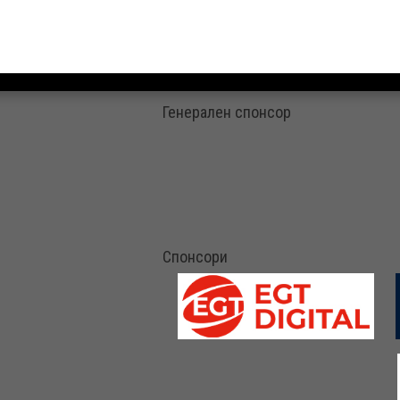
Генерален спонсор
Спонсори