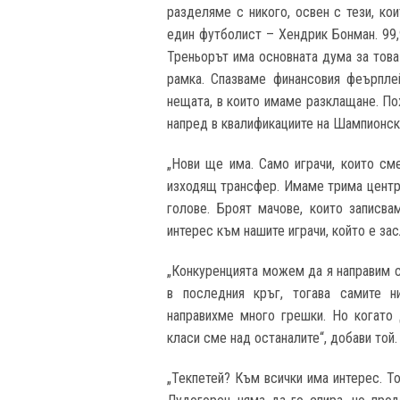
разделяме с никого, освен с тези, ко
един футболист – Хендрик Бонман. 99,
Треньорът има основната дума за това
рамка. Спазваме финансовия феърпле
нещата, в които имаме разклащане. По
напред в квалификациите на Шампионска
„Нови ще има. Само играчи, които см
изходящ трансфер. Имаме трима центра
голове. Броят мачове, които записв
интерес към нашите играчи, който е зас
„Конкуренцията можем да я направим с
в последния кръг, тогава самите 
направихме много грешки. Но когато
класи сме над останалите“, добави той.
„Текпетей? Към всички има интерес. Т