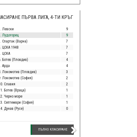
АСИРАНЕ ПЪРВА ЛИГА, 4-ТИ КРЪГ
1. Левски
9
2. Лудогорец
9
. Спартак (Варна)
7
4. ЦСКА 1948
7
5. ЦСКА
7
6. Ботев (Пловдив)
4
. Арда
4
8. Локомотив (Пловдив)
3
9. Локомотив (София)
2
10. Славия
2
1. Ботев (Враца)
1
12. Черно море
1
13. Септември (София)
1
4. Дунав (Русе)
0
ПЪЛНО КЛАСИРАНЕ