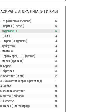
АСИРАНЕ ВТОРА ЛИГА, 3-ТИ КРЪГ
1. Етър (Велико Търново)
6
2. Спартак (Плевен)
6
. Лудогорец II
6
. ЦСКА II
4
5. Вихрен (Сандански)
4
6. Добруджа
4
7. Монтана
4
8. Черноморец 1919 (Бургас)
4
9. Марек (Дупница)
3
10. Берое
3
11. Фратрия
3
2. Спортист (Своге)
2
13. Локомотив (Горна Оряховица)
1
14. Хебър
0
15. Рилски спортист
0
6. Янтра (Габрово)
0
17. Несебър
0
18. Пирин (Благоевград)
0