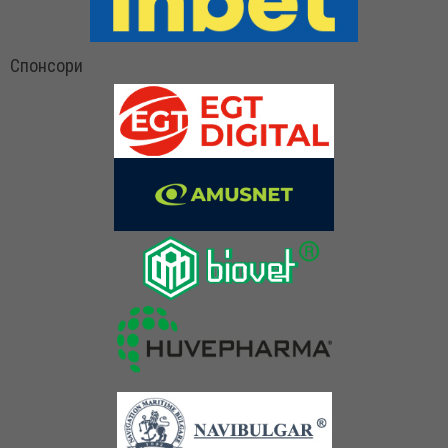
Спонсори