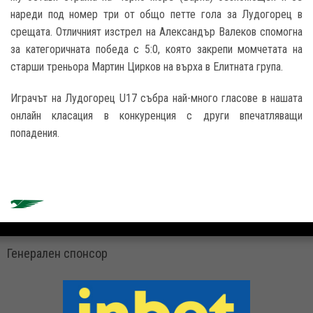
нареди под номер три от общо петте гола за Лудогорец в
срещата. Отличният изстрел на Александър Валеков спомогна
за категоричната победа с 5:0, която закрепи момчетата на
старши треньора Мартин Цирков на върха в Елитната група.
Играчът на Лудогорец U17 събра най-много гласове в нашата
онлайн
класация в конкуренция с други впечатляващи
попадения.
Генерален спонсор