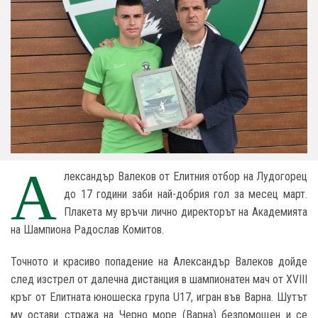
А
лександър Валеков от Елитния отбор на Лудогорец
до 17 години заби най-добрия гол за месец март.
Плакета му връчи лично директорът на Академията
на Шампиона Радослав Комитов.
Точното и красиво попадение на Александър Валеков дойде
след изстрел от далечна дистанция в шампионатен мач от XVIII
кръг от Елитната юношеска група
U17,
игран във Варна.
Шутът
му остави стража на Черно море (
Варна
)
безпомощен и се