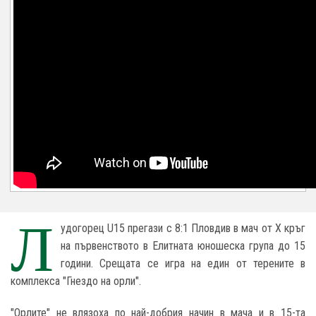
Л
удогорец U15 прегази с 8:1 Пловдив в мач от X кръг
на първенството в Елитната юношеска група до 15
години. Срещата се игра на един от терените в
комплекса "Гнездо на орли".
"Орлите" не влязоха по най-добрия начин в мача и в 15-та