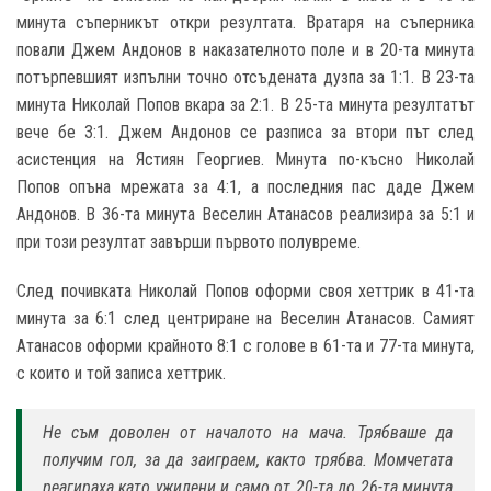
минута съперникът откри резултата. Вратаря на съперника
повали Джем Андонов в наказателното поле и в 20-та минута
потърпевшият изпълни точно отсъдената дузпа за 1:1. В 23-та
минута Николай Попов вкара за 2:1. В 25-та минута резултатът
вече бе 3:1. Джем Андонов се разписа за втори път след
асистенция на Ястиян Георгиев. Минута по-късно Николай
Попов опъна мрежата за 4:1, а последния пас даде Джем
Андонов. В 36-та минута Веселин Атанасов реализира за 5:1 и
при този резултат завърши първото полувреме.
След почивката Николай Попов оформи своя хеттрик в 41-та
минута за 6:1 след центриране на Веселин Атанасов. Самият
Атанасов оформи крайното 8:1 с голове в 61-та и 77-та минута,
с които и той записа хеттрик.
Не съм доволен от началото на мача. Трябваше да
получим гол, за да заиграем, както трябва. Момчетата
реагираха като ужилени и само от 20-та до 26-та минута