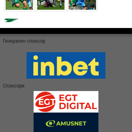
Генерален спонсор
Спонсори