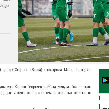
лизира
0 срещу Спартак (Варна) в контрола. Мачът се игра в
ализира Калоян Георгиев в 50-та минута. Голът стана
ндонов, извела стрелецът очи в очи със стража на