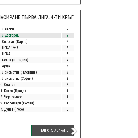
АСИРАНЕ ПЪРВА ЛИГА, 4-ТИ КРЪГ
1. Левски
9
2. Лудогорец
9
. Спартак (Варна)
7
4. ЦСКА 1948
7
5. ЦСКА
7
6. Ботев (Пловдив)
4
. Арда
4
8. Локомотив (Пловдив)
3
9. Локомотив (София)
2
10. Славия
2
1. Ботев (Враца)
1
12. Черно море
1
13. Септември (София)
1
4. Дунав (Русе)
0
ПЪЛНО КЛАСИРАНЕ