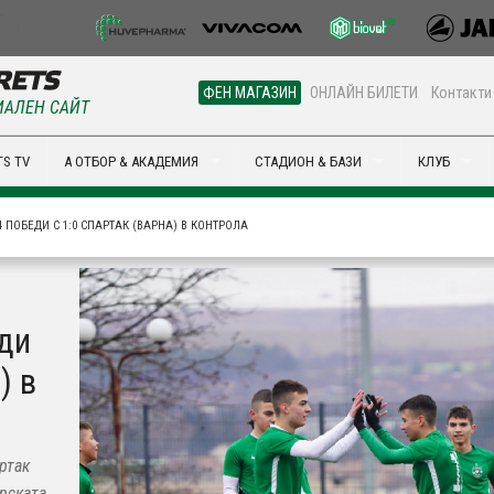
ФЕН МАГАЗИН
ОНЛАЙН БИЛЕТИ
Контакти
АЛЕН САЙТ
S TV
А ОТБОР & АКАДЕМИЯ
СТАДИОН & БАЗИ
КЛУБ
 ПОБЕДИ С 1:0 СПАРТАК (ВАРНА) В КОНТРОЛА
ди
) в
ртак
орската