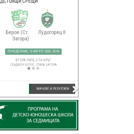
ЕДСТОЯЩИ СРЕЩИ
Берое (Ст.
Лудогорец II
Лудогорец
Боте
Загора)
(Плов
ПОНЕДЕЛНИК, 10 АВГУСТ 2026, 20:00
СЪБОТА, 15 АВГУСТ 2026, 21
ВТОРА ЛИГА, 3-ТИ КРЪГ
EFBET ЛИГА, 5-ТИ КРЪ
СТАДИОН БЕРОЕ, СТАРА ЗАГОРА
СТАДИОН ХЮВЕФАРМА АРЕНА, 
МАЧОВЕ И РЕЗУЛТАТИ