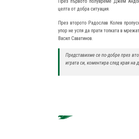
През първото полувреме Джем Андоно
целта от добра ситуация.
През второто Радослав Колев пропусна
упор не успя да прати топката в мрежат
Васил Саватинов.
Представихме се по-добре през вт
играта си, коментира след края н