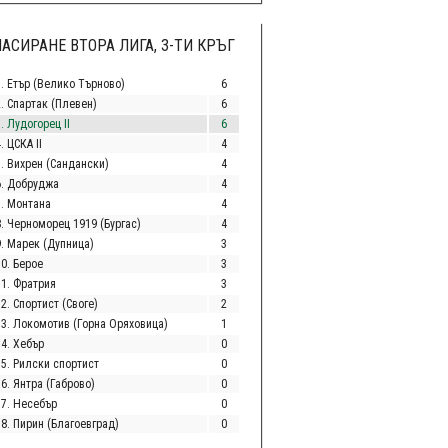
АСИРАНЕ ВТОРА ЛИГА, 3-ТИ КРЪГ
1. Етър (Велико Търново)
6
2. Спартак (Плевен)
6
. Лудогорец II
6
. ЦСКА II
4
5. Вихрен (Сандански)
4
6. Добруджа
4
7. Монтана
4
8. Черноморец 1919 (Бургас)
4
9. Марек (Дупница)
3
10. Берое
3
11. Фратрия
3
2. Спортист (Своге)
2
13. Локомотив (Горна Оряховица)
1
14. Хебър
0
15. Рилски спортист
0
6. Янтра (Габрово)
0
17. Несебър
0
18. Пирин (Благоевград)
0