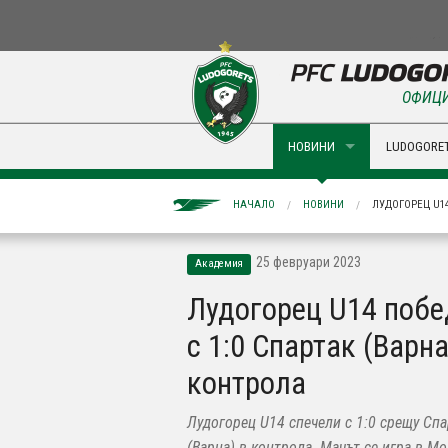
ОФИЦИ
НОВИНИ
LUDOGORET
НАЧАЛО
НОВИНИ
ЛУДОГОРЕЦ U14
25 февруари 2023
Академия
Лудогорец U14 побе
с 1:0 Спартак (Варна
контрола
Лудогорец U14 спечели с 1:0 срещу Спа
(Варна) в контрола. Мачът се игра в М