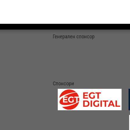
Генерален спонсор
Спонсори