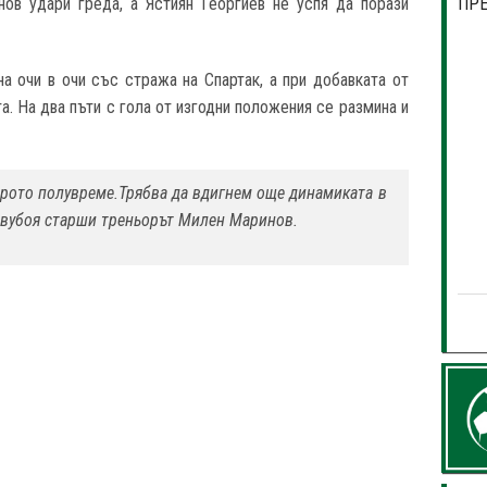
в удари греда, а Ястиян Георгиев не успя да порази
ПР
 очи в очи със стража на Спартак, а при добавката от
а. На два пъти с гола от изгодни положения се размина и
орото полувреме.Трябва да вдигнем още динамиката в
а двубоя старши треньорът Милен Маринов.