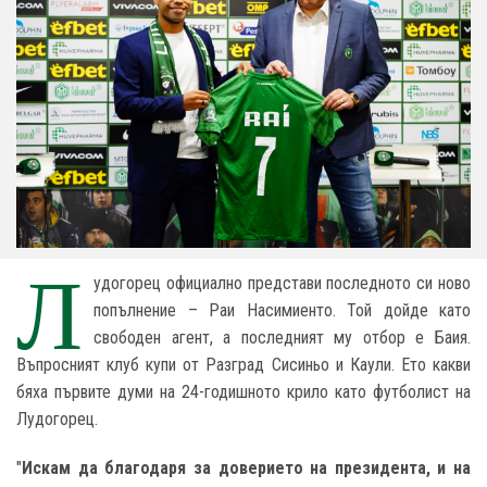
Л
удогорец официално представи последното си ново
попълнение – Раи Насимиенто. Той дойде като
свободен агент, а последният му отбор е Баия.
Въпросният клуб купи от Разград Сисиньо и Каули. Ето какви
бяха първите думи на 24-годишното крило като футболист на
Лудогорец.
"
Искам да благодаря за доверието на президента, и на