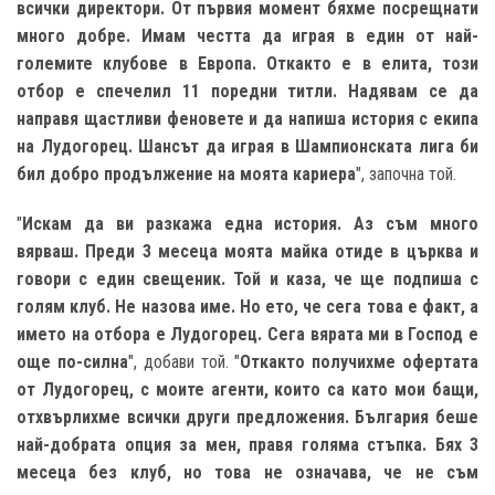
всички директори. От първия момент бяхме посрещнати
много добре. Имам честта да играя в един от най-
големите клубове в Европа. Откакто е в елита, този
отбор е спечелил 11 поредни титли. Надявам се да
направя щастливи феновете и да напиша история с екипа
на Лудогорец. Шансът да играя в Шампионската лига би
бил добро продължение на моята кариера
", започна той.
"
Искам да ви разкажа една история. Аз съм много
вярваш. Преди 3 месеца моята майка отиде в църква и
говори с един свещеник. Той и каза, че ще подпиша с
голям клуб. Не назова име. Но ето, че сега това е факт, а
името на отбора е Лудогорец. Сега вярата ми в Господ е
още по-силна
", добави той. "
Откакто получихме офертата
от Лудогорец, с моите агенти, които са като мои бащи,
отхвърлихме всички други предложения. България беше
най-добрата опция за мен, правя голяма стъпка. Бях 3
месеца без клуб, но това не означава, че не съм