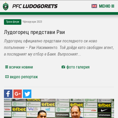
МЕНЮ
НОВИНИ & ГАЛЕРИИ
Трансфери
9 февруари 2023
LUDOGORETS TV
Лудогорец представи Раи
Лудогорец официално представи последното си ново
НА ТЕРЕНА
попълнение – Раи Насимиенто. Той дойде като свободен агент,
СТАДИОН & БАЗИ
а последният му отбор е Баия. Въпросният...
КЛУБ
всички новини
фото галерия
видео репортаж
ЗА ФЕНОВЕ