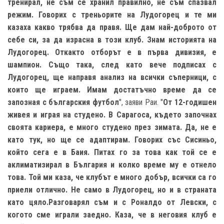
тренирал, не съм се хранил правилно, не съм спазвал
режим. Говорих с треньорите на Лудогорец и те ми
казаха какво трябва да правя. Ще дам най-доброто от
себе си, за да израсна в този клуб. Знам историята на
Лудогорец. Откакто отборът е в първа дивизия, е
шампион. Също така, след като вече подписах с
Лудогорец, ще направя анализ на всички съперници, с
които ще играем. Имам достатъчно време да се
запозная с българския футбол
", заяви Раи. "
От 12-годишен
живея и играя на студено. В Сарагоса, където започнах
своята кариера, е много студено през зимата. Да, не е
като тук, но ще се адаптирам. Говорих със Сисиньо,
който сега е в Баия. Питах го за това как той се е
аклиматизирал в България и колко време му е отнело
това. Той ми каза, че клубът е много добър, всички са го
приели отлично. Не само в Лудогорец, но и в страната
като цяло.
Разговарял съм и с Роналдо от Левски, с
когото сме играли заедно. Каза, че в неговия клуб е