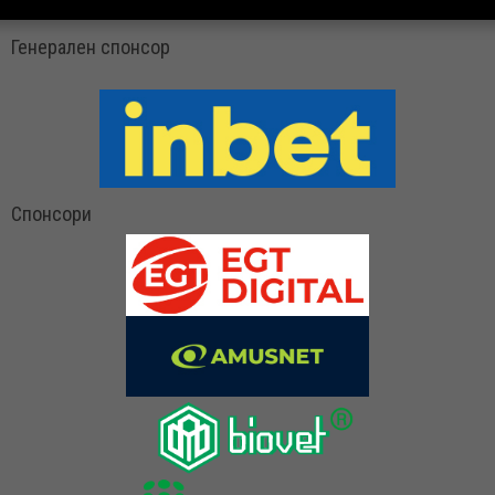
Генерален спонсор
Спонсори