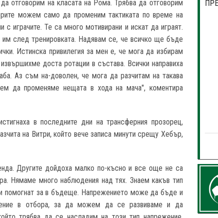
е да отговорим на класата на Рома. Трябва да отговорим
ПР
орите можем само да променим тактиката по време на
 с играчите. Те са много мотивирани и искат да играят.
им след тренировката. Надявам се, че всичко ще бъде
чки. Истинска привилегия за мен е, че мога да избирам
 извършихме доста ротации в състава. Всички направиха
лаба. Аз съм на-доволен, че мога да разчитам на такава
ем да променяме нещата в хода на мача", коментира
истигнаха в последните дни на трансферния прозорец,
азчита на Витри, който вече записа минути срещу Хебър,
кенда. Другите дойдоха малко по-късно и все още не са
ра. Нямаме много наблюдения над тях. Знаем какъв тип
 ни помогнат за в бъдеще. Напрежението може да бъде и
жение в отбора, за да можем да се развиваме и да
който трябва да се насладим на този тип напрежение.