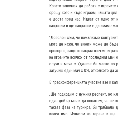
Когато започнах да работя с играчите
срещу кого и къде играем, нашата цел
е доста пред нас. Идват от едно от 
направим и ще направим е да имаме ман
"Доволен съм, че намалихме контузиит
мога да кажа, че винаги може да бъд
прозорец, защото накрая взехме играчи
на играчите всичко от последния мач н
случи в мача с Удинезе бе малко по-
загубиш един мач с 0:4, отколкото да 
В пресконференцията участие взе и кап
„Ще подходим с нужния респект, но ня
един добър мач и да покажем, че не с
такава фаза на турнира, би трябвало 
класа има. Излизам на терена и ще 