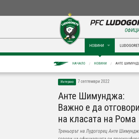
ОФИЦИ
НОВИНИ
LUDOGORET
НАЧАЛО
НОВИНИ
АНТЕ ШИМУНДЖ
7 септември 2022
Интервю
Анте Шимунджа:
Важно е да отговор
на класата на Рома
Треньорът на Лудогорец Анте Шимундж
говори на официалната си пресконфер