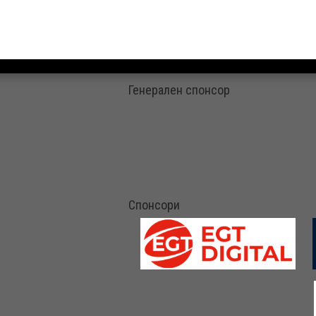
Генерален спонсор
Спонсори