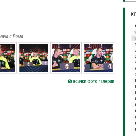
КЛ
мача с Рома
3
4
всички фото галерии
1
1