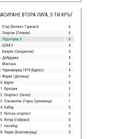
АСИРАНЕ ВТОРА ЛИГА, 3-ТИ КРЪГ
1. Етър (Велико Търново)
6
2. Спартак (Плевен)
6
. Лудогорец II
6
. ЦСКА II
4
5. Вихрен (Сандански)
4
6. Добруджа
4
7. Монтана
4
8. Черноморец 1919 (Бургас)
4
9. Марек (Дупница)
3
10. Берое
3
11. Фратрия
3
2. Спортист (Своге)
2
13. Локомотив (Горна Оряховица)
1
14. Хебър
0
15. Рилски спортист
0
6. Янтра (Габрово)
0
17. Несебър
0
18. Пирин (Благоевград)
0