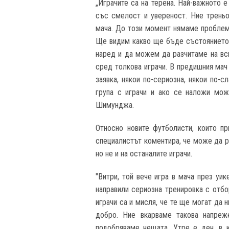
„Играчите са на терена. Най-важното 
със смелост и увереност. Ние трень
мача. До този момент нямаме проблеми
Ще видим какво ще бъде състоянието 
наред и да можем да разчитаме на вси
сред толкова играчи. В предишния мач
заявка, някои по-сериозна, някои по-с
група с играчи и ако се наложи мож
Шимунджа.
Относно новите футболисти, които пр
специалистът коментира, че може да р
но не и на останалите играчи.
"Витри, той вече игра в мача през уи
направили сериозна тренировка с отбо
играчи са и мисля, че те ще могат да
добро. Ние вкарваме такова напре
подобряваме нещата. Утре е ден, в 