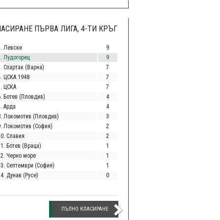
АСИРАНЕ ПЪРВА ЛИГА, 4-ТИ КРЪГ
1. Левски
9
2. Лудогорец
9
. Спартак (Варна)
7
4. ЦСКА 1948
7
5. ЦСКА
7
6. Ботев (Пловдив)
4
. Арда
4
8. Локомотив (Пловдив)
3
9. Локомотив (София)
2
10. Славия
2
1. Ботев (Враца)
1
12. Черно море
1
13. Септември (София)
1
4. Дунав (Русе)
0
ПЪЛНО КЛАСИРАНЕ