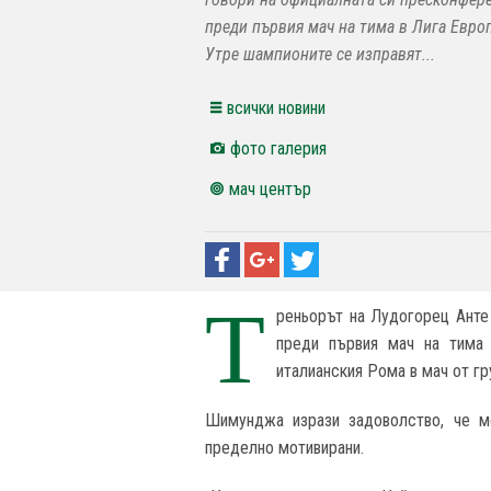
преди първия мач на тима в Лига Европ
Утре шампионите се изправят...
всички новини
фото галерия
мач център
Т
реньорът на Лудогорец Анте
преди първия мач на тима 
италианския Рома в мач от гр
Шимунджа изрази задоволство, че мо
пределно мотивирани.