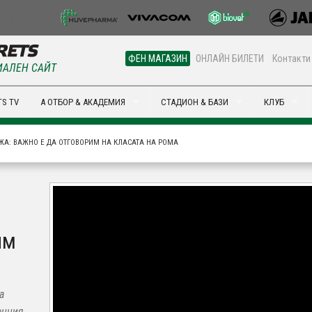
ФЕН МАГАЗИН
ОНЛАЙН БИЛЕТИ
Контакти
АЛЕН САЙТ
S TV
А ОТБОР & АКАДЕМИЯ
СТАДИОН & БАЗИ
КЛУБ
А: ВАЖНО Е ДА ОТГОВОРИМ НА КЛАСАТА НА РОМА
им
а
енция