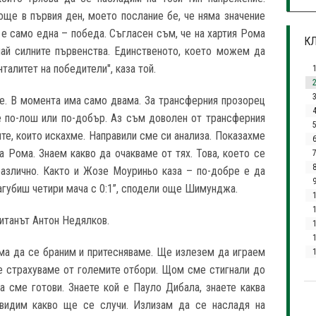
 още в първия ден, моето послание бе, че няма значение
 е само една – победа. Съгласен съм, че на хартия Рома
КЛ
най силните първенства. Единственото, което можем да
талитет на победители", каза той.
3
е. В момента има само двама. За трансферния прозорец
е по-лош или по-добър. Аз съм доволен от трансферния
те, които искахме. Направили сме си анализа. Показахме
а Рома. Знаем какво да очакваме от тях. Това, което се
7
различно. Както и Жозе Моуриньо каза – по-добре е да
загубиш четири мача с 0:1”, сподели още Шимунджа.
1
итанът Антон Недялков.
ма да се браним и притесняваме. Ще излезем да играем
1
е страхуваме от големите отбори. Щом сме стигнали до
да сме готови. Знаете кой е Пауло Дибала, знаете каква
видим какво ще се случи. Излизам да се насладя на