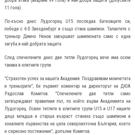
добра атака (вкарани 99 гола) и най-добра защита (допуснати
11 гола).
По-късно днес Лудогорец U15 последва батковците си,
победи с 6:0 Звезденбург и също стана шампион. Талантите с
треньор Димчо Ненов завършват шампионата само с една
загуба и най-добрата защита.
След спечелените днес две титли Лудогорец вече има осем
такива в елитните групи.
"Страхотен успех за нашата Академия. Поздравявам момчетата
и треньорите", бе първият коментар на директорът на ДЮА
Радослав Комитов. "Спечелените две титли само
затвърждават правилния път, по който върви Академията на
Лудогорец. Освен титлите в елитните групи U15 и U17 нашите
деца младша и старша възраст станаха също шампиони в
зоналните първенства на цяла североизточна България, което
е сериозно постижение", допълни Комитов.