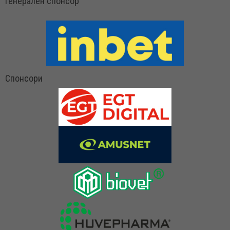
Генерален спонсор
Спонсори