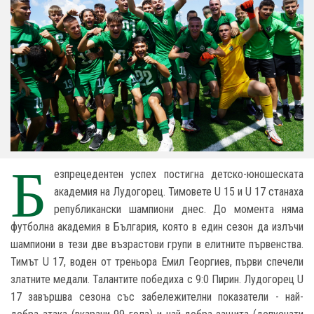
Б
езпрецедентен успех постигна детско-юношеската
академия на Лудогорец. Тимовете U 15 и U 17 станаха
републикански шампиони днес. До момента няма
футболна академия в България, която в един сезон да излъчи
шампиони в тези две възрастови групи в елитните първенства.
Тимът U 17, воден от треньора Емил Георгиев, първи спечели
златните медали. Талантите победиха с 9:0 Пирин. Лудогорец U
17 завършва сезона със забележителни показатели - най-