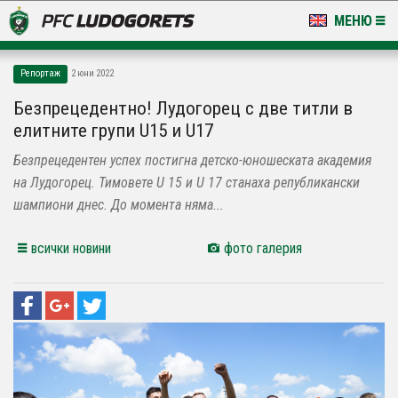
МЕНЮ
НОВИНИ & ГАЛЕРИИ
Репортаж
2 юни 2022
LUDOGORETS TV
Безпрецедентно! Лудогорец с две титли в
елитните групи U15 и U17
НА ТЕРЕНА
Безпрецедентен успех постигна детско-юношеската академия
СТАДИОН & БАЗИ
на Лудогорец. Тимовете U 15 и U 17 станаха републикански
шампиони днес. До момента няма...
КЛУБ
всички новини
фото галерия
ЗА ФЕНОВЕ