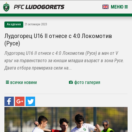
МЕНЮ
НОВИНИ & ГАЛЕРИИ
Академия
21 октомври 2023
LUDOGORETS TV
Лудогорец U16 II отнесе с 4:0 Локомотив
(Русе)
НА ТЕРЕНА
Лудогорец U16 II отнесе с 4:0 Локомотив (Русе) в мач от V
СТАДИОН & БАЗИ
кръг на първенството за юноши младша възраст в зона Русе.
Двата отбора премериха сили на...
КЛУБ
всички новини
фото галерия
ЗА ФЕНОВЕ