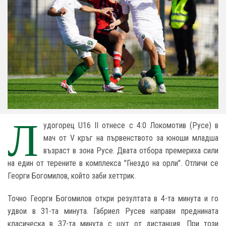
Л
удогорец U16 II отнесе с 4:0 Локомотив (Русе) в
мач от V кръг на първенството за юноши младша
възраст в зона Русе. Двата отбора премериха сили
на един от терените в комплекса "Гнездо на орли". Отличи се
Георги Богомилов, който заби хеттрик.
Точно Георги Богомилов откри резултата в 4-та минута и го
удвои в 31-та минута. Габриел Русев направи преднината
класическа в 37-та минута с шут от дистанция. При този