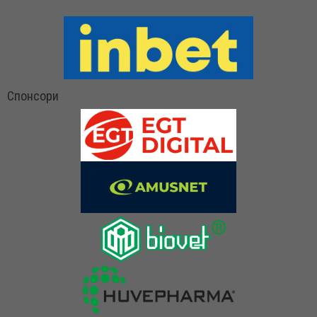
Спонсори