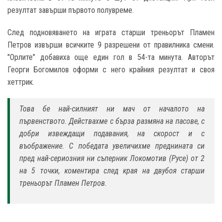
резултат завърши първото полувреме.
След подновяването на играта старши треньорът Пламен
Петров извърши всичките 9 разрешени от правилника смени.
"Орлите" добавиха още един гол в 54-та минута. Авторът
Георги Богомилов оформи с него крайния резултат и своя
хеттрик.
Това бе най-силният ни мач от началото на
първенството. Действахме с бърза размяна на пасове, с
добри извеждащи подавания, на скорост и с
въображение. С победата увеличихме преднината си
пред най-сериозния ни съперник Локомотив (Русе) от 2
на 5 точки, коментира след края на двубоя старши
треньорът Пламен Петров.