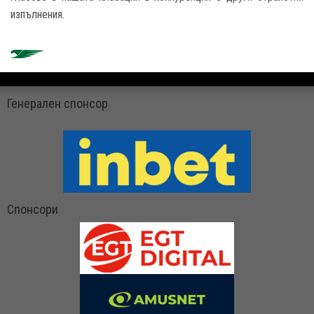
изпълнения.
Генерален спонсор
Спонсори