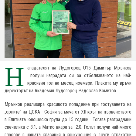
Н
ападателят на Лудогорец U15 Димитър Мрънков
получи наградата си за отбелязването на най-
красивия гол на месец ноември. Плакета му връчи
директорът на Академия Лудогорец Радослав Комитов.
Мрънков реализира красивото попадение при гостуването на
„орлите” на ЦСКА - София за мача от XII кръг на първенството
в Елитната юношеска група до 15 години. Тогава разградчани
спечелиха с 3:1, а Митко вкара за 2:0. Голът получи най-много
гласове в нашата класация в конкуренция с други страхотни