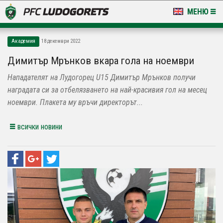
МЕНЮ
НОВИНИ & ГАЛЕРИИ
Академия
18 декември 2022
LUDOGORETS TV
Димитър Мрънков вкара гола на ноември
Нападателят на Лудогорец U15 Димитър Мрънков получи
НА ТЕРЕНА
наградата си за отбелязването на най-красивия гол на месец
СТАДИОН & БАЗИ
ноември. Плакета му връчи директорът...
КЛУБ
всички новини
ЗА ФЕНОВЕ