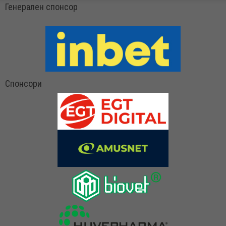
Генерален спонсор
Спонсори