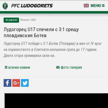
МЕНЮ
НОВИНИ & ГАЛЕРИИ
Академия
28 август 2022
LUDOGORETS TV
Лудогорец U17 спечели с 3:1 срещу
пловдивския Ботев
НА ТЕРЕНА
Лудогорец U17 победи с 3:1 Ботев (Пловдив) в мач от IV кръг
СТАДИОН & БАЗИ
на първенството в Елитната юношеска група до 17 години.
Двата отора премериха сили на...
КЛУБ
всички новини
фото галерия
ЗА ФЕНОВЕ