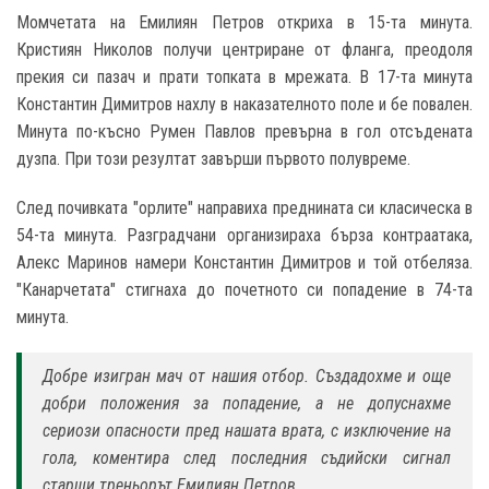
Момчетата на Емилиян Петров откриха в 15-та минута.
Кристиян Николов получи центриране от фланга, преодоля
прекия си пазач и прати топката в мрежата. В 17-та минута
Константин Димитров нахлу в наказателното поле и бе повален.
Минута по-късно Румен Павлов превърна в гол отсъдената
дузпа. При този резултат завърши първото полувреме.
След почивката "орлите" направиха преднината си класическа в
54-та минута. Разградчани организираха бърза контраатака,
Алекс Маринов намери Константин Димитров и той отбеляза.
"Канарчетата" стигнаха до почетното си попадение в 74-та
минута.
Добре изигран мач от нашия отбор. Създадохме и още
добри положения за попадение, а не допуснахме
сериози опасности пред нашата врата, с изключение на
гола, коментира след последния съдийски сигнал
старши треньорът Емилиян Петров.