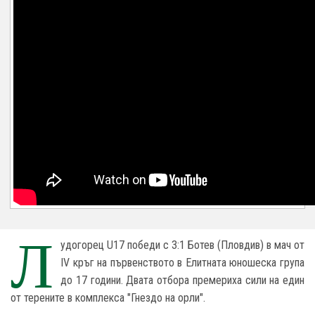
Л
удогорец U17 победи с 3:1 Ботев (Пловдив) в мач от
IV кръг на първенството в Елитната юношеска група
до 17 години. Двата отбора премериха сили на един
от терените в комплекса "Гнездо на орли".