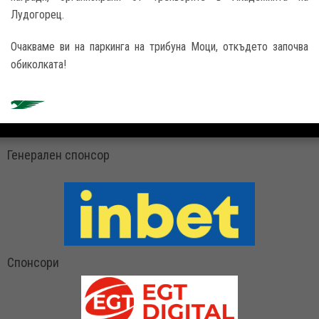
Лудогорец.
Очакваме ви на паркинга на трибуна Моци, откъдето започва
обиколката!
Генерален спонсор
Спонсори