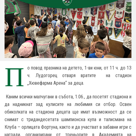
П
о повод празника на детето, 1-ви юни, от 11 ч. до 13
ч. Лудогорец отваря вратите на стадион
„Хювефарма Арена“ за деца.
Каним всички малчугани в събота, 1.06., да посетят стадиона и
да надникнат зад кулисите на любимия си отбор. Освен
обиколката на стадиона децата ще имат възможност да се
снимат с тридандесетата шампионска купа и талисмана на
Клуба – орлицата Фортуна, както и да участват в забавни игри с
награди, организирани от треньорите в Академията на