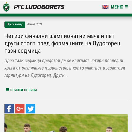
МЕНЮ
НОВИНИ & ГАЛЕРИИ
Предстоящо
20 май 2024
LUDOGORETS TV
Четири финални шампионатни мача и пет
други стоят пред формациите на Лудогорец
НА ТЕРЕНА
тази седмица
СТАДИОН & БАЗИ
През тази седмица предстои да се изиграят четири последни
кръга от различните първенства, в които участват възрастови
КЛУБ
гарнитури на Лудогорец. Други...
ЗА ФЕНОВЕ
всички новини