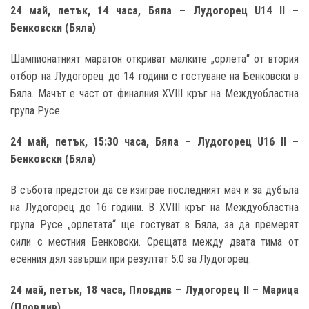
24 май, петък, 14 часа, Бяла – Лудогорец
U1
4
II –
Бенковски
(
Бяла
)
Шампионатният маратон откриват малките „орлета“ от втория
отбор на Лудогорец до 14 години с гостуване на Бенковски в
Бяла. Мачът е част от финалния XVIII кръг на Междуобластна
група Русе.
24 май, петък, 15:30 часа, Бяла – Лудогорец
U16 II –
Бенковски
(
Бяла
)
В събота предстои да се изиграе последният мач и за дубъла
на Лудогорец до 16 години. В XVIII кръг на Междуобластна
група Русе „орлетата“ ще гостуват в Бяла, за да премерят
сили с местния Бенковски. Срещата между двата тима от
есенния дял завърши при резултат 5:0 за Лудогорец.
24 май, петък, 18 часа, Пловдив – Лудогорец
II –
Марица
(
Пловдив
)