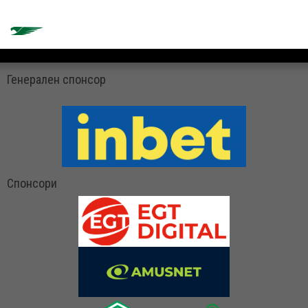
Генерален спонсор
Спонсори