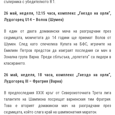
съперника с убедителното 8:1.
26 май, неделя, 12:15 часа, комплекс „Гнездо на орли“,
Лудогорец
U14 –
Волов
(
Шумен
)
В един от двата домакински мача на разградчани през
седмицата, момчетата до 14 години ще приемат Волов от
Шумен. След като спечелиха Купата на БФС, играчите на
Емилиян Петров предстои да изиграят последния си мач в
Зонална група Варна. Преди сблъсъка, „орлетата“ са лидери в
класирането.
26 май, неделя, 18 часа, комплекс „Гнездо на орли“,
Лудогорец
III –
Фратрия (Варна)
В предпоследния XXIX кръг от Североизточната Трета лига
талантите на Шампиона посрещат варненския тим Фратрия.
Това е вторият домакински мач на разградчани през
седмицата, който слага край на шампионатния маратон.