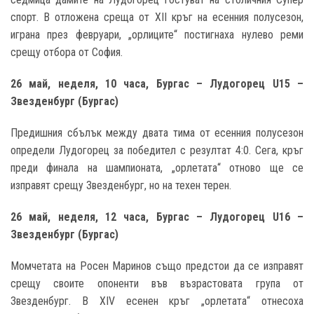
спорт. В отложена среща от XII кръг на есенния полусезон,
играна през февруари, „орлиците“ постигнаха нулево реми
срещу отбора от София.
26 май, неделя, 10 часа, Бургас – Лудогорец
U15 –
Звезденбург (Бургас)
Предишния сбълък между двата тима от есенния полусезон
определи Лудогорец за победител с резултат 4:0. Сега, кръг
преди финала на шампионата, „орлетата“ отново ще се
изправят срещу Звезденбург, но на техен терен.
26 май, неделя, 12 часа, Бургас – Лудогорец
U1
6
–
Звезденбург (Бургас)
Момчетата на Росен Маринов също предстои да се изправят
срещу своите опоненти във възрастовата група от
Звезденбург. В XIV есенен кръг „орлетата“ отнесоха