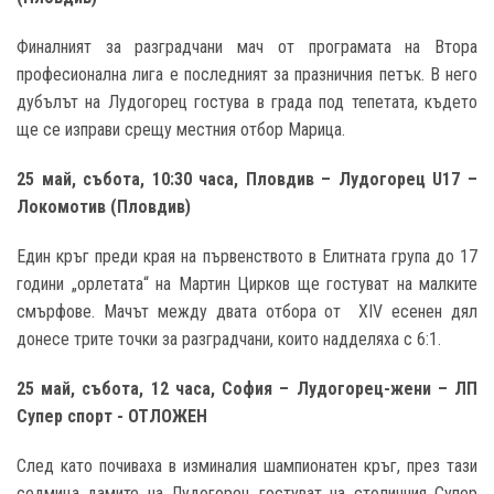
Финалният за разградчани мач от програмата на Втора
професионална лига е последният за празничния петък. В него
дубълът на Лудогорец гостува в града под тепетата, където
ще се изправи срещу местния отбор Марица.
25 май, събота, 10:30 часа, Пловдив – Лудогорец
U17 –
Локомотив (Пловдив)
Един кръг преди края на първенството в Елитната група до 17
години „орлетата“ на Мартин Цирков ще гостуват на малките
смърфове. Мачът между двата отбора от XIV есенен дял
донесе трите точки за разградчани, които надделяха с 6:1.
25 май, събота, 12 часа, София – Лудогорец-жени – ЛП
Супер спорт - ОТЛОЖЕН
След като почиваха в изминалия шампионатен кръг, през тази
седмица дамите на Лудогорец гостуват на столичния Супер