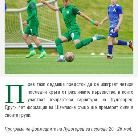
П
рез тази седмица предстои да се изиграят четири
последни кръга от различните първенства, в които
участват възрастови гарнитури на Лудогорец.
Други пет формации на Шампиона също ще премерят сили в
своите групи.
Програма на формациите на Лудогорец за периода 20 - 26 май: