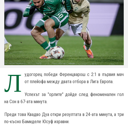
Л
удогорец победи Ференцварош с 2:1 в първия мач
от плейофа между двата отбора в Лига Европа.
Успехът за "орлите" дойде след феноменален гол
на Сон в 67-ата минута.
Преди това Квадво Дуа откри резултата в 24-ата минута, а три
по-късно Бамиделе Юсуф изравни.