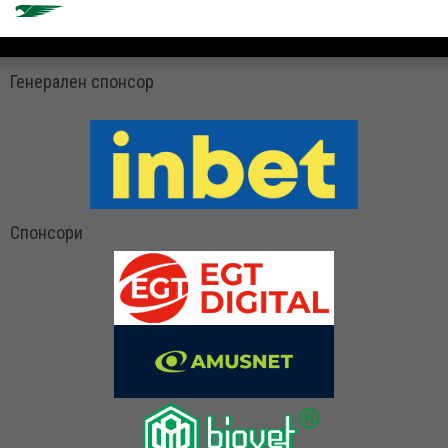
Генерален спонсор
Спонсори