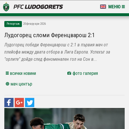
МЕНЮ
НОВИНИ & ГАЛЕРИИ
Репортаж
20 февруари 2026
LUDOGORETS TV
Лудогорец сломи Ференцварош 2:1
Лудогорец победи Ференцварош с 2:1 в първия мач от
НА ТЕРЕНА
плейофа между двата отбора в Лига Европа. Успехът за
СТАДИОН & БАЗИ
"орлите" дойде след феноменален гол на Сон в...
КЛУБ
всички новини
фото галерия
мач център
ЗА ФЕНОВЕ