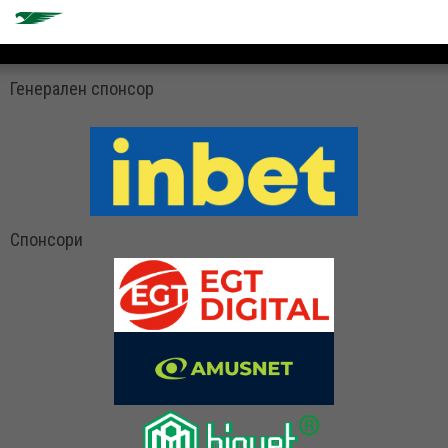
Генерален спонсор
Спонсори