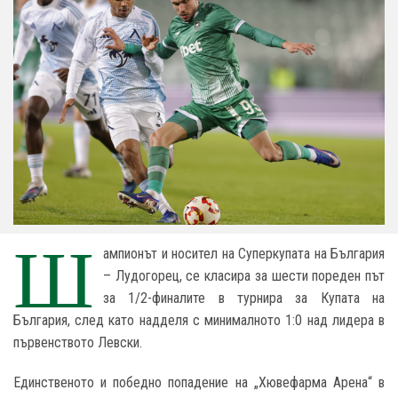
Ш
ампионът и носител на Суперкупата на България
– Лудогорец, се класира за шести пореден път
за 1/2-финалите в турнира за Купата на
България, след като надделя с минималното 1:0 над лидера в
първенството Левски.
Единственото и победно попадение на „Хювефарма Арена“ в