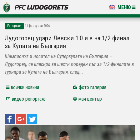
МЕНЮ
НОВИНИ & ГАЛЕРИИ
Репортаж
11 февруари 2026
LUDOGORETS TV
Лудогорец удари Левски 1:0 и е на 1/2 финал
за Купата на България
НА ТЕРЕНА
Шампионът и носител на Суперкупата на България –
СТАДИОН & БАЗИ
Лудогорец, се класира за шести пореден път за 1/2-финалите в
турнира за Купата на България, след...
КЛУБ
всички новини
фото галерия
ЗА ФЕНОВЕ
видео репортаж
мач център