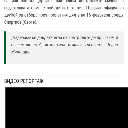
С тази победа „орлите“ завършиха контролните мачове в
подготовката само с победи пет от пет. Първият официален
двубой за отбора през пролетния дял е на 16 февруари срещу
Спортист (Своге).
„Надяваме се добрата игра от контролите да пренесем и
в шампионата“, коментира старши треньорът Тодор
Живондов
ВИДЕО РЕПОРТАЖ