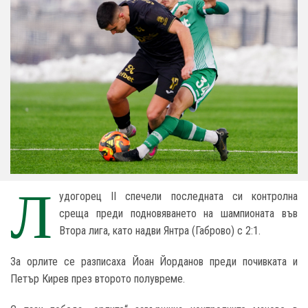
Л
удогорец II спечели последната си контролна
среща преди подновяването на шампионата във
Втора лига, като надви Янтра (Габрово) с 2:1.
За орлите се разписаха Йоан Йорданов преди почивката и
Петър Кирев през второто полувреме.