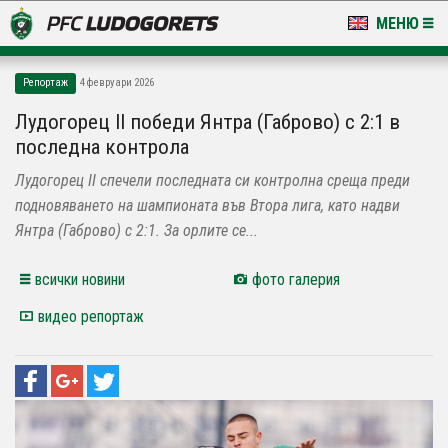
МЕНЮ
НОВИНИ & ГАЛЕРИИ
Репортаж
4 февруари 2026
LUDOGORETS TV
Лудогорец II победи Янтра (Габрово) с 2:1 в
последна контрола
НА ТЕРЕНА
Лудогорец II спечели последната си контролна среща преди
СТАДИОН & БАЗИ
подновяването на шампионата във Втора лига, като надви
Янтра (Габрово) с 2:1. За орлите се...
КЛУБ
всички новини
фото галерия
ЗА ФЕНОВЕ
видео репортаж