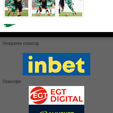
Генерален спонсор
Спонсори