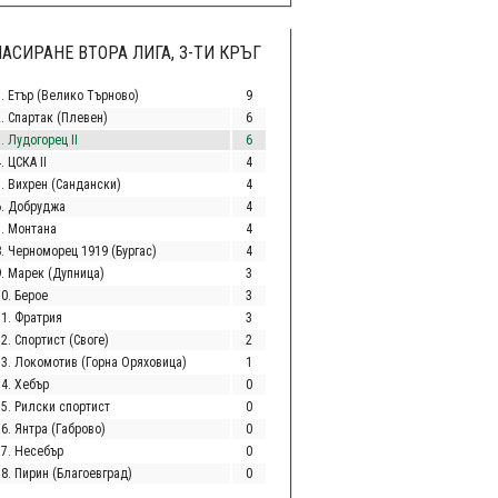
АСИРАНЕ ВТОРА ЛИГА, 3-ТИ КРЪГ
1. Етър (Велико Търново)
9
2. Спартак (Плевен)
6
. Лудогорец II
6
. ЦСКА II
4
5. Вихрен (Сандански)
4
6. Добруджа
4
7. Монтана
4
8. Черноморец 1919 (Бургас)
4
9. Марек (Дупница)
3
10. Берое
3
11. Фратрия
3
2. Спортист (Своге)
2
13. Локомотив (Горна Оряховица)
1
14. Хебър
0
15. Рилски спортист
0
6. Янтра (Габрово)
0
17. Несебър
0
18. Пирин (Благоевград)
0