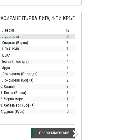
АСИРАНЕ ПЪРВА ЛИГА, 4-ТИ КРЪГ
1. Левски
12
2. Лудогорец
9
. Спартак (Варна)
7
4. ЦСКА 1948
7
5. ЦСКА
7
6. Ботев (Пловдив)
4
. Арда
4
8. Локомотив (Пловдив)
3
9. Локомотив (София)
2
10. Славия
2
1. Ботев (Враца)
1
12. Черно море
1
13. Септември (София)
1
4. Дунав (Русе)
0
ПЪЛНО КЛАСИРАНЕ