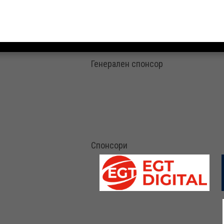
Генерален спонсор
Спонсори