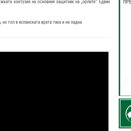
жката контузия на основния защитник на „орлите“ Едвин
ПР
но гол в испанската врата така и не падна.