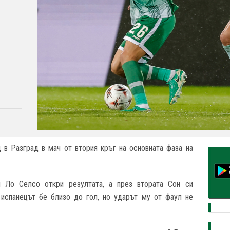
 в Разград в мач от втория кръг на основната фаза на
 Ло Селсо откри резултата, а през втората Сон си
 испанецът бе близо до гол, но ударът му от фаул не