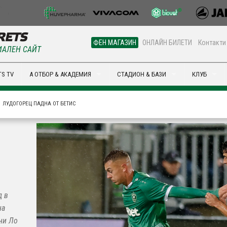
ФЕН МАГАЗИН
ОНЛАЙН БИЛЕТИ
Контакти
АЛЕН САЙТ
S TV
А ОТБОР & АКАДЕМИЯ
СТАДИОН & БАЗИ
КЛУБ
ЛУДОГОРЕЦ ПАДНА ОТ БЕТИС
д в
на
ни Ло