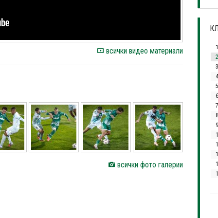
КЛ
всички видео материали
3
7
1
всички фото галерии
1