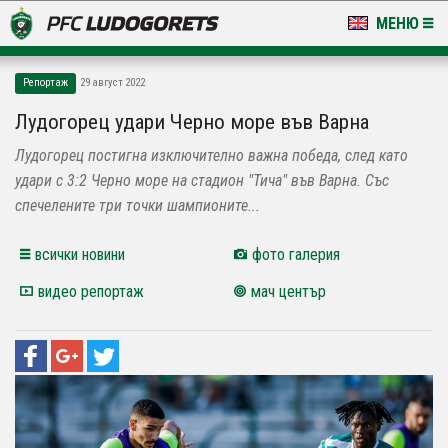
МЕНЮ
НОВИНИ & ГАЛЕРИИ
Репортаж
29 август 2022
LUDOGORETS TV
Лудогорец удари Черно море във Варна
Лудогорец постигна изключително важна победа, след като
НА ТЕРЕНА
удари с 3:2 Черно море на стадион "Тича" във Варна. Със
СТАДИОН & БАЗИ
спечелените три точки шампионите...
КЛУБ
всички новини
фото галерия
видео репортаж
мач център
ЗА ФЕНОВЕ