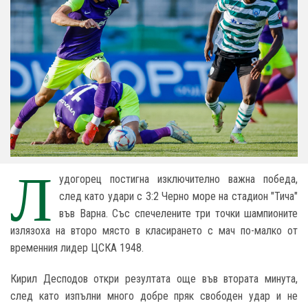
Л
удогорец постигна изключително важна победа,
след като удари с 3:2 Черно море на стадион "Тича"
във Варна. Със спечелените три точки шампионите
излязоха на второ място в класирането с мач по-малко от
временния лидер ЦСКА 1948.
Кирил Десподов откри резултата още във втората минута,
след като изпълни много добре пряк свободен удар и не