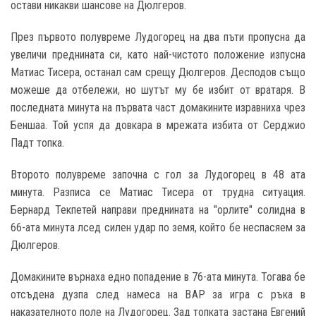
остави никакви шансове на Дюлгеров.
През първото полувреме Лудогорец на два пъти пропусна да
увеличи преднината си, като най-чистото положение изпусна
Матиас Тисера, останал сам срещу Дюлгеров. Десподов също
можеше да отбележи, но шутът му бе избит от вратаря. В
последната минута на първата част домакините изравниха чрез
Беншаа. Той успя да довкара в мрежата избита от Серджио
Падт топка.
Второто полувреме започна с гол за Лудогорец в 48 ата
минута. Разписа се Матиас Тисера от трудна ситуация.
Бернард Текпетей направи преднината на "орлите" солидна в
66-ата минута лсед силен удар по земя, който бе неспасяем за
Дюлгеров.
Домакините върнаха едно попадение в 76-ата минута. Тогава бе
отсъдена дузпа след намеса на ВАР за игра с ръка в
накaзателното поле на Лудогорец. Зад топката застана Евгений