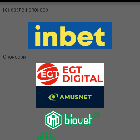
Генерален спонсор
Спонсори