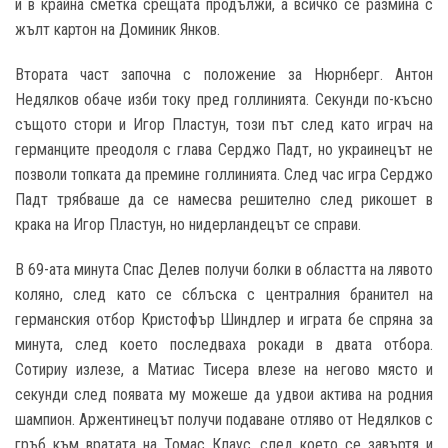
и в крайна сметка срещата продължи, а всичко се размина с
жълт картон на Доминик Янков.
Втората част започна с положение за Нюрнберг. Антон
Недялков обаче изби току пред голлинията. Секунди по-късно
същото стори и Игор Пластун, този път след като играч на
германците преодоля с глава Серджо Падт, но украинецът не
позволи топката да премине голлинията. След час игра Серджо
Падт трябваше да се намесва решително след рикошет в
крака на Игор Пластун, но нидерландецът се справи.
В 69-ата минута Спас Делев получи болки в областта на лявото
коляно, след като се сблъска с централния бранител на
германския отбор Кристофър Шиндлер и играта бе спряна за
минута, след което последваха рокади в двата отбора.
Сотириу излезе, а Матиас Тисера влезе на негово място и
секунди след появата му можеше да удвои актива на родния
шампион. Аржентинецът получи подаване отляво от Недялков с
гръб към вратата на Томас Клаус, след което се завъртя и