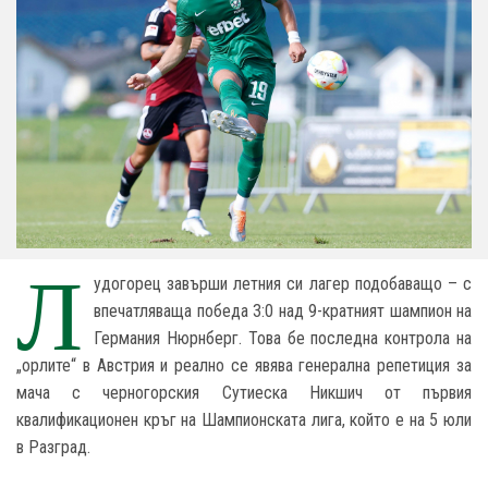
Л
удогорец завърши летния си лагер подобаващо – с
впечатляваща победа 3:0 над 9-кратният шампион на
Германия Нюрнберг. Това бе последна контрола на
„орлите“ в Австрия и реално се явява генерална репетиция за
мача с черногорския Сутиеска Никшич от първия
квалификационен кръг на Шампионската лига, който е на 5 юли
в Разград.