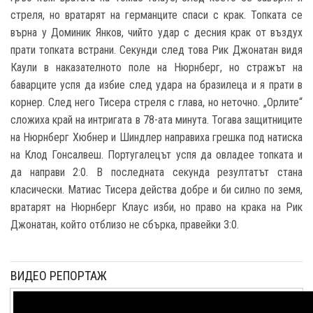
стреля, но вратарят на германците спаси с крак. Топката се
върна у Доминик Янков, чийто удар с десния крак от въздух
прати топката встрани. Секунди след това Рик Джонатан видя
Каули в наказателното поле на Нюрнберг, но стражът на
баварците успя да избие след удара на бразилеца и я прати в
корнер. След него Тисера стреля с глава, но неточно. „Орлите“
сложиха край на интригата в 78-ата минута. Тогава защитниците
на Нюрнберг Хюбнер и Шиндлер направиха грешка под натиска
на Клод Гонсалвеш. Португалецът успя да овладее топката и
да направи 2:0. В последната секунда резултатът стана
класически. Матиас Тисера действа добре и би силно по земя,
вратарят на Нюрнберг Клаус изби, но право на крака на Рик
Джонатан, който отблизо не сбърка, правейки 3:0.
ВИДЕО РЕПОРТАЖ