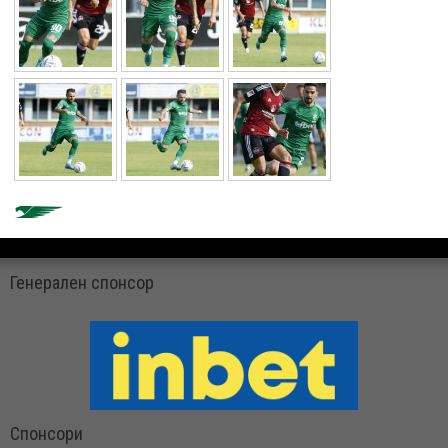
Генерален спонсор
Спонсори