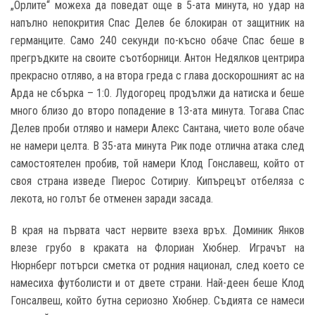
„Орлите“ можеха да поведат още в 5-ата минута, но удар на
напълно непокрития Спас Делев бе блокиран от защитник на
германците. Само 240 секунди по-късно обаче Спас беше в
прегръдките на своите съотборници. Антон Недялков центрира
прекрасно отляво, а на втора греда с глава доскорошният ас на
Арда не сбърка – 1:0. Лудогорец продължи да натиска и беше
много близо до второ попадение в 13-ата минута. Тогава Спас
Делев проби отляво и намери Алекс Сантана, чието воле обаче
не намери целта. В 35-ата минута Рик поде отлична атака след
самостоятелен пробив, той намери Клод Гонславеш, който от
своя страна изведе Пиерос Сотириу. Кипърецът отбеляза с
лекота, но голът бе отменен заради засада.
В края на първата част нервите взеха връх. Доминик Янков
влезе грубо в краката на Флориан Хюбнер. Играчът на
Нюрнберг потърси сметка от родния национал, след което се
намесиха футболисти и от двете страни. Най-деен беше Клод
Гонсалвеш, който бутна сериозно Хюбнер. Съдията се намеси