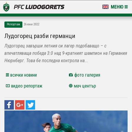
МЕНЮ
НОВИНИ & ГАЛЕРИИ
Репортаж
26 юни 2022
LUDOGORETS TV
Лудогорец разби германци
Лудогорец завърши летния си лагер подобаващо – с
НА ТЕРЕНА
впечатляваща победа 3:0 над 9-кратният шампион на Германия
СТАДИОН & БАЗИ
Нюрнберг. Това бе последна контрола на...
КЛУБ
всички новини
фото галерия
видео репортаж
мач център
ЗА ФЕНОВЕ