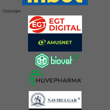
Спонсори