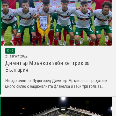
Клуб
21 август 2022
Димитър Мрънков заби хеттрик за
България
Нападателят на Лудогорец Димитър Мрънков се представи
много силно с националната фланелка и заби три гола за...