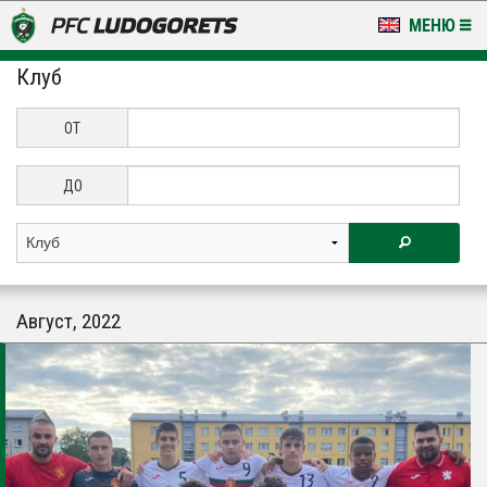
МЕНЮ
Клуб
НОВИНИ & ГАЛЕРИИ
LUDOGORETS TV
ОТ
НА ТЕРЕНА
ДО
СТАДИОН & БАЗИ
КЛУБ
Август, 2022
ЗА ФЕНОВЕ