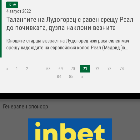
Клуб
4 август 2022
Талантите на Лудогорец с равен срещу Реал
до почивката, дузпа наклони везните
Юношите старша възраст на Лудогорец изиграха силен мач
срещу надеждите на европейския колос Реал (Мадрид )в...
«
1
2
…
68
69
70
71
72
73
74
…
84
85
»
Генерален спонсор