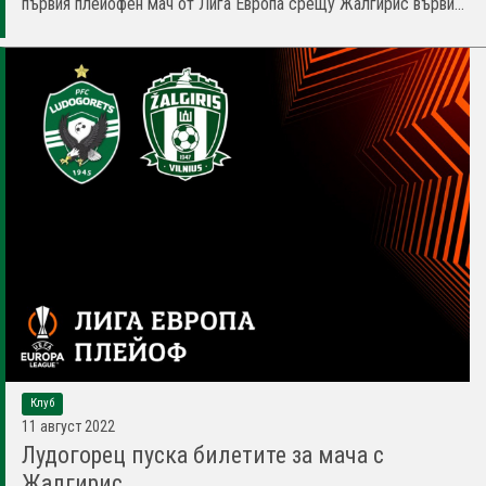
първия плейофен мач от Лига Европа срещу Жалгирис върви...
Клуб
11 август 2022
Лудогорец пуска билетите за мача с
Жалгирис