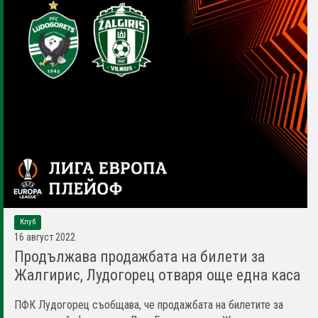
Клуб
16 август 2022
Продължава продажбата на билети за
Жалгирис, Лудогорец отваря още една каса
ПФК Лудогорец съобщава, че продажбата на билетите за