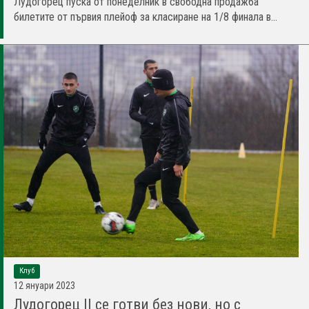
Лудогорец пуска от понеделник в свободна продажба
билетите от първия плейоф за класиране на 1/8 финала в...
Клуб
12 януари 2023
Лудогорец II се готви без нови, но с