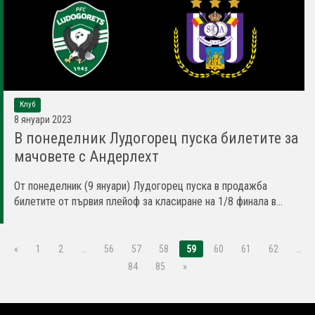
Клуб
8 януари 2023
В понеделник Лудогорец пуска билетите за
мачовете с Андерлехт
От понеделник (9 януари) Лудогорец пуска в продажба
билетите от първия плейоф за класиране на 1/8 финала в...
«
1
2
…
56
57
58
59
60
61
62
…
84
85
»