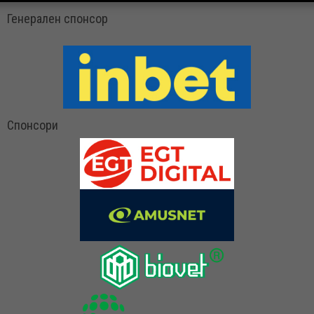
Генерален спонсор
Спонсори