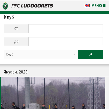
МЕНЮ
Клуб
НОВИНИ & ГАЛЕРИИ
LUDOGORETS TV
ОТ
НА ТЕРЕНА
ДО
СТАДИОН & БАЗИ
КЛУБ
Януари, 2023
ЗА ФЕНОВЕ