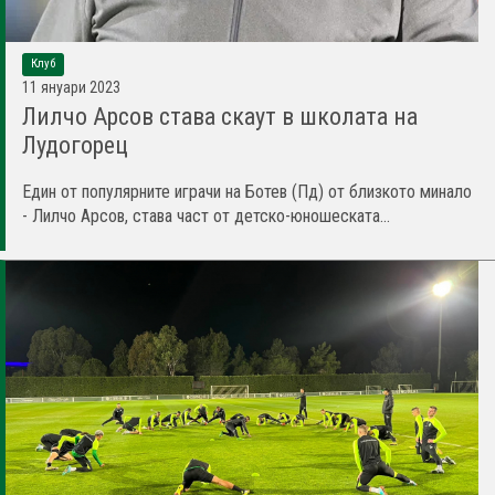
Клуб
11 януари 2023
Лилчо Арсов става скаут в школата на
Лудогорец
Един от популярните играчи на Ботев (Пд) от близкото минало
- Лилчо Арсов, става част от детско-юношеската...