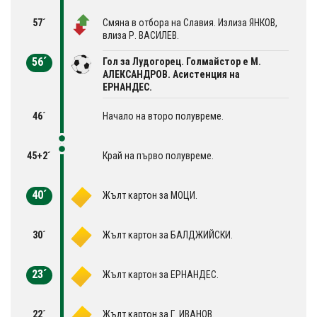
57´
Смяна в отбора на Славия. Излиза ЯНКОВ,
влиза Р. ВАСИЛЕВ.
56´
Гол за Лудогорец. Голмайстор е М.
АЛЕКСАНДРОВ. Асистенция на
ЕРНАНДЕС.
46´
Начало на второ полувреме.
45+2´
Край на първо полувреме.
40´
Жълт картон за МОЦИ.
30´
Жълт картон за БАЛДЖИЙСКИ.
23´
Жълт картон за ЕРНАНДЕС.
22´
Жълт картон за Г. ИВАНОВ.