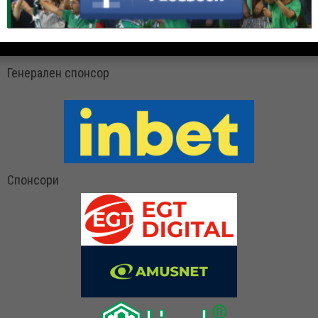
Генерален спонсор
Спонсори