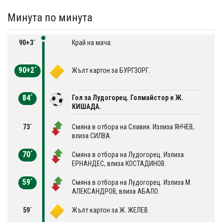
Минута по минута
90+3´
Край на мача.
90+2´
Жълт картон за БУРГЗОРГ.
84´
Гол за Лудогорец. Голмайстор е Ж.
КИШАДА.
73´
Смяна в отбора на Славия. Излиза ЯНЧЕВ,
влиза СИЛВА.
70´
Смяна в отбора на Лудогорец. Излиза
ЕРНАНДЕС, влиза КОСТАДИНОВ.
59´
Смяна в отбора на Лудогорец. Излиза М.
АЛЕКСАНДРОВ, влиза АБАЛО.
59´
Жълт картон за Ж. ЖЕЛЕВ.