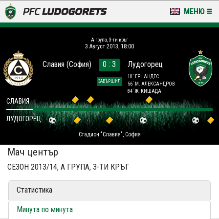
МЕНЮ
НОВИНИ & ГАЛЕРИИ
A група, 3-ти кръг
3 Август 2013, 18:00
LUDOGORETS TV
Славия (София)
0 : 3
Лудогорец
НА ТЕРЕНА
10´ ЕРНАНДЕС
ЗАВЪРШИЛ
56´ М. АЛЕКСАНДРОВ
84´ Ж. КИШАДА
СТАДИОН & БАЗИ
СЛАВИЯ
ЛУДОГОРЕЦ
КЛУБ
Стадион "Славия", София
ЗА ФЕНОВЕ
Мач център
СЕЗОН 2013/14, A ГРУПА, 3-ТИ КРЪГ
Статистика
Минута по минута