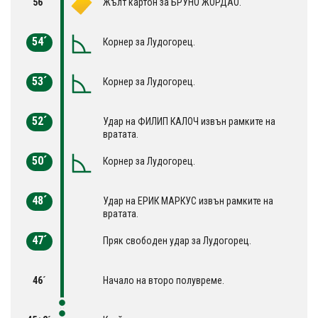
56´
Жълт картон за БРУНО ЖОРДАО.
54´
Корнер за Лудогорец.
53´
Корнер за Лудогорец.
52´
Удар на ФИЛИП КАЛОЧ извън рамките на
вратата.
50´
Корнер за Лудогорец.
48´
Удар на ЕРИК МАРКУС извън рамките на
вратата.
47´
Пряк свободен удар за Лудогорец.
46´
Начало на второ полувреме.