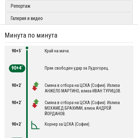
Репортаж
Галерия и видео
Минута по минута
90+5´
Край на мача.
90+4´
Пряк свободен удар за Лудогорец.
90+2´
Смяна в отбора на ЦСКА (София). Излиза
АНЖЕЛО МАРТИНО, влиза ИВАН ТУРИЦОВ.
90+2´
Смяна в отбора на ЦСКА (София). Излиза
МОХАМЕД БРАХИМИ, влиза АНДРЕЙ
ЙОРДАНОВ.
90+2´
Корнер за ЦСКА (София).