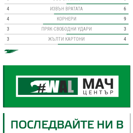
4
ИЗВЪН ВРАТАТА
6
4
КОРНЕРИ
9
3
ПРЯК-СВОБОДНИ УДАРИ
3
3
ЖЪЛТИ КАРТОНИ
4