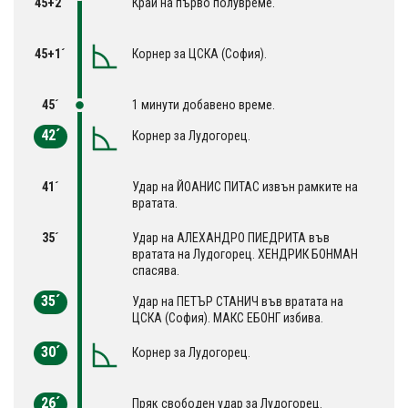
45+2´
Край на първо полувреме.
45+1´
Корнер за ЦСКА (София).
45´
1 минути добавено време.
42´
Корнер за Лудогорец.
41´
Удар на ЙОАНИС ПИТАС извън рамките на
вратата.
35´
Удар на АЛЕХАНДРО ПИЕДРИТА във
вратата на Лудогорец. ХЕНДРИК БОНМАН
спасява.
35´
Удар на ПЕТЪР СТАНИЧ във вратата на
ЦСКА (София). МАКС ЕБОНГ избива.
30´
Корнер за Лудогорец.
26´
Пряк свободен удар за Лудогорец.