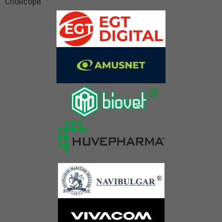
Спонсори