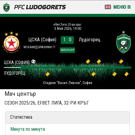
МЕНЮ
НОВИНИ & ГАЛЕРИИ
efbet Лига, 32-ри кръг
3 Май 2026, 19:00
LUDOGORETS TV
ЦСКА (София)
1 : 0
Лудогорец
НА ТЕРЕНА
МОХАМЕД БРАХИМИ 11´
ЗАВЪРШИЛ
СТАДИОН & БАЗИ
ЦСКА (СОФИЯ)
ЛУДОГОРЕЦ
КЛУБ
Стадион "Васил Левски", София
ЗА ФЕНОВЕ
Мач център
СЕЗОН 2025/26, EFBET ЛИГА, 32-РИ КРЪГ
Статистика
Минута по минута