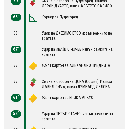
70´
Смяна в отбора на Лудогорец. Излиза
ДЕРОЙ ДУАРТЕ, влиза АЛБЕРТО САЛИДО.
68´
Корнер за Лудогорец.
68´
Удар на ДЖЕЙМС ЕТОО извън рамките на
вратата.
67´
Удар на ИВАЙЛО ЧОЧЕВ извън рамките на
вратата.
66´
Жълт картон за АЛЕХАНДРО ПИЕДРИТА.
65´
Смяна в отбора на ЦСКА (София). Излиза
ДАВИД ЛИМА, влиза ЛУМБАРД ДЕЛОВА.
61´
Жълт картон за ЕРИК МАРКУС.
58´
Удар на ПЕТЪР СТАНИЧ извън рамките на
вратата.