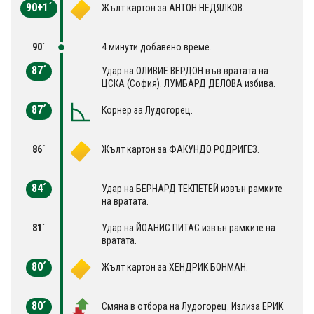
90+1´
Жълт картон за АНТОН НЕДЯЛКОВ.
90´
4 минути добавено време.
87´
Удар на OЛИВИЕ ВЕРДОН във вратата на
ЦСКА (София). ЛУМБАРД ДЕЛОВА избива.
87´
Корнер за Лудогорец.
86´
Жълт картон за ФАКУНДО РОДРИГЕЗ.
84´
Удар на БЕРНАРД ТЕКПЕТЕЙ извън рамките
на вратата.
81´
Удар на ЙОАНИС ПИТАС извън рамките на
вратата.
80´
Жълт картон за ХЕНДРИК БОНМАН.
80´
Смяна в отбора на Лудогорец. Излиза ЕРИК