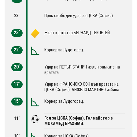
23´
Пряк свободен удар за ЦСКА (София).
23´
Жълт картон за БЕРНАРД ТЕКПЕТЕЙ.
22´
Корнер за Лудогорец.
20´
Удар на ПЕТЪР СТАНИЧ извън рамките на
вратата.
17´
Удар на ФРАНСИСКО СОН във вратата на
ЦСКА (София). АНЖЕЛО МАРТИНО избива.
15´
Корнер за Лудогорец.
Гол за ЦСКА (София). Голмайстор е
11´
МОХАМЕД БРАХИМИ.
10´
Корнер за ЦСКА (София).