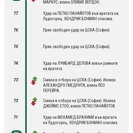
МАРКУС, влиза OЛИВИЕ ВЕРДОН.
77´
Удар на ПЕТКО ПАНАЙОТОВ във вратата на
Лудогорец. ХЕНДРИК БОНМАН спасява.
76´
Пряк свободен удар за ЦСКА (София).
75´
Пряк свободен удар за ЦСКА (София).
74´
Удар на ЛУМБАРД ДЕЛОВА извън рамките
на вратата.
73´
Смяна в отбора на ЦСКА (София). Излиза
АЛЕХАНДРО ПИЕДРИТА, влиза ЛЕО
ПЕРЕЙРА.
73´
Смяна в отбора на ЦСКА (София). Излиза
ДЖЕЙМС ЕТОО, влиза ПЕТКО ПАНАЙОТОВ.
71´
Удар на МОХАМЕД БРАХИМИ във вратата
на Лудогорец. ХЕНДРИК БОНМАН спасява.