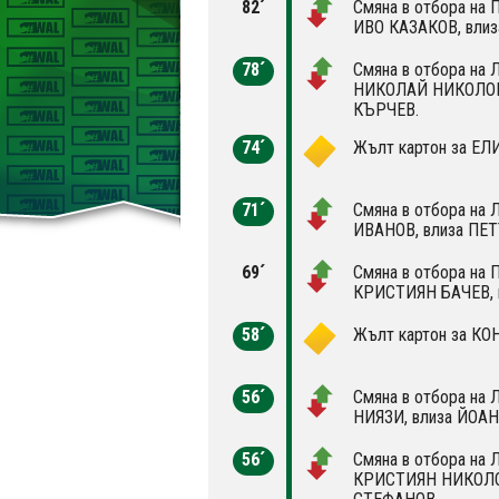
82´
Смяна в отбора на 
ИВО КАЗАКОВ, вли
78´
Смяна в отбора на Л
НИКОЛАЙ НИКОЛОВ
КЪРЧЕВ.
74´
Жълт картон за Е
71´
Смяна в отбора на 
ИВАНОВ, влиза ПЕ
69´
Смяна в отбора на 
КРИСТИЯН БАЧЕВ, 
58´
Жълт картон за К
56´
Смяна в отбора на 
НИЯЗИ, влиза ЙОА
56´
Смяна в отбора на Л
КРИСТИЯН НИКОЛО