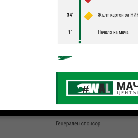
34´
Жълт картон за Н
1´
Начало на мача.
Генерален спонсор