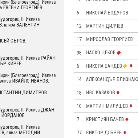
Пирин (Благоевград). Излиза
за ЕВГЕНИ ГЕОРГИЕВ.
5
НИКОЛАЙ БОДУРОВ
удогорец II. Излиза
, влиза ВАЛЕНТИН
12
МАРТИН ДИЛЧЕВ
17
МИРОСЛАВ ГЕОРГИЕВ
ЛИСЕЙ СЪРОВ.
98
НАСКО ЦЕКОВ
Лудогорец II. Излиза РАЙАН
ТЪР КИРЕВ.
6
НИКОЛА БАНДЕВ
Пирин (Благоевград). Излиза
14
АЛЕКСАНДЪР БЛИЗНАК
влиза ИВАЙЛО ИВАНОВ.
ОНСТАНТИН ДИМИТРОВ.
18
ИВО КАЗАКОВ
10
МАРТИН МИЛУШЕВ
Лудогорец II. Излиза ДЖАН
Н ЙОРДАНОВ.
7
КРИСТИЯН БАЧЕВ
удогорец II. Излиза
77
ВИКТОР ДОБРЕВ
В, влиза МЕТОДИЙ