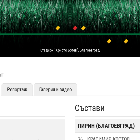
Стадион "Христо Ботев", Благоевград
ЪГ
Репортаж
Галерия и видео
Състави
ПИРИН (БЛАГОЕВГРАД)
76
КРАСИМИР КОСТОВ