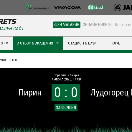
ФЕН МАГАЗИН
ОНЛАЙН БИЛЕТИ
Контакти
АЛЕН САЙТ
S TV
А ОТБОР & АКАДЕМИЯ
СТАДИОН & БАЗИ
КЛУБ
УДОГОРЕЦ II
Втора лига, 27-и кръг
4 Април 2026, 17:00
0 : 0
Пирин
Лудогорец I
ЗАВЪРШИЛ