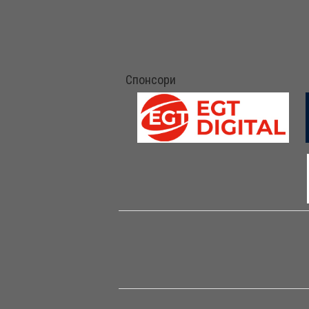
Спонсори