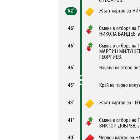
СТЕФАНОВ.
52´
Жълт картон за Н
46´
Смяна в отбора на 
НИКОЛА БАНДЕВ, 
46´
Смяна в отбора на 
МАРТИН МИЛУШЕВ,
ГЕОРГИЕВ.
46´
Начало на второ по
45´
Край на първо полу
43´
Жълт картон за Г
41´
Смяна в отбора на 
ВИКТОР ДОБРЕВ, в
40´
Червен картон за 