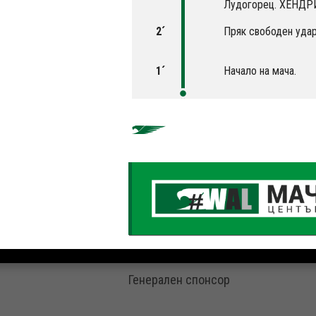
Лудогорец. ХЕНДР
2´
Пряк свободен удар 
1´
Начало на мача.
Генерален спонсор