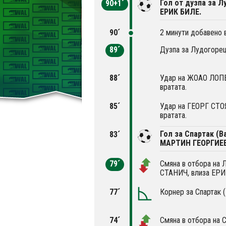
Гол от дузпа за Л
90+1´
ЕРИК БИЛЕ.
90´
2 минути добавено 
89´
Дузпа за Лудогорец
88´
Удар на ЖОАО ЛОПЕ
вратата.
85´
Удар на ГЕОРГ СТО
вратата.
Гол за Спартак (В
83´
МАРТИН ГЕОРГИЕВ
79´
Смяна в отбора на
СТАНИЧ, влиза ЕРИ
77´
Корнер за Спартак (
74´
Смяна в отбора на С