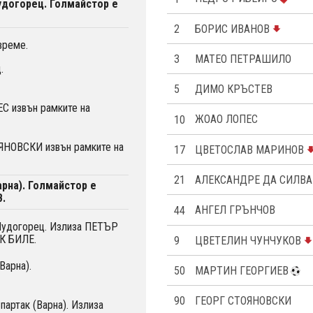
удогорец. Голмайстор е
2
БОРИС ИВАНОВ
време.
3
МАТЕО ПЕТРАШИЛО
.
5
ДИМО КРЪСТЕВ
С извън рамките на
10
ЖОАО ЛОПЕС
ЯНОВСКИ извън рамките на
17
ЦВЕТОСЛАВ МАРИНОВ
21
АЛЕКСАНДРЕ ДА СИЛВА
арна). Голмайстор е
.
44
АНГЕЛ ГРЪНЧОВ
 Лудогорец. Излиза ПЕТЪР
К БИЛЕ.
9
ЦВЕТЕЛИН ЧУНЧУКОВ
Варна).
50
МАРТИН ГЕОРГИЕВ
90
ГЕОРГ СТОЯНОВСКИ
партак (Варна). Излиза