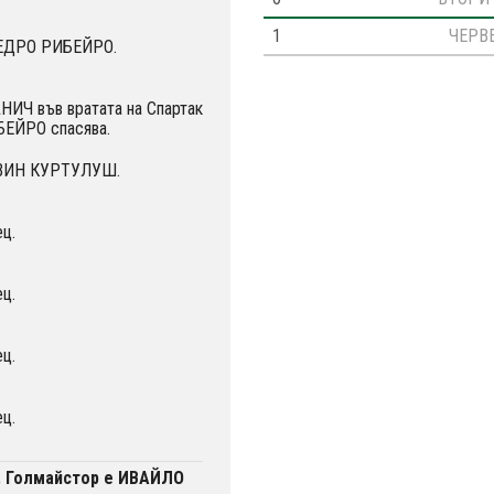
1
ЧЕРВ
ПЕДРО РИБЕЙРО.
НИЧ във вратата на Спартак
БЕЙРО спасява.
ДВИН КУРТУЛУШ.
ц.
ц.
ц.
ц.
. Голмайстор е ИВАЙЛО