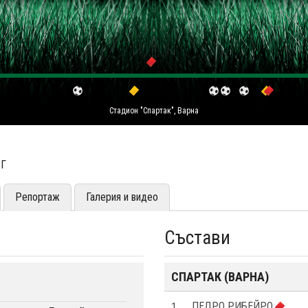
Стадион "Спартак", Варна
ЪГ
Репортаж
Галерия и видео
Състави
СПАРТАК (ВАРНА)
1
ПЕДРО РИБЕЙРО