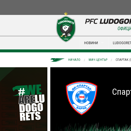
ОФИЦИ
НОВИНИ
LUDOGORET
НАЧАЛО
МАЧ ЦЕНТЪР
СПАРТАК (
Спар