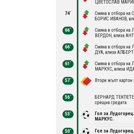
ЦВЕТОСЛАВ МАРИН
74´
Смяна в отбора на С
БОРИС ИВАНОВ, вл
66´
Смяна в отбора на
ВЕРДОН, влиза АН
66´
Смяна в отбора на
ДУА, влиза АЛБЕР
61´
Смяна в отбора на 
МАРКУС, влиза ИД
57´
Втори жълт карто
56´
БЕРНАРД ТЕКПЕТЕЙ 
срещна гредата.
Гол за Лудогорец
53´
МАРКУС.
Гол за Лудогорец
50´