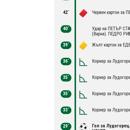
42´
Червен картон за 
40´
Удар на ПЕТЪР СТА
(Варна). ПЕДРО РИ
39´
Жълт картон за Е
36´
Корнер за Лудогоре
35´
Корнер за Лудогоре
35´
Корнер за Лудогоре
33´
Корнер за Лудогоре
Гол за Лудогорец
29´