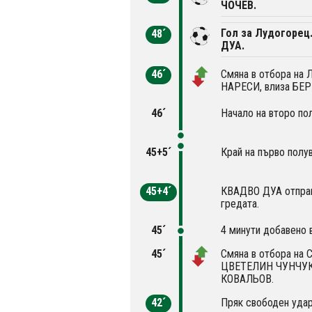
ЧОЧЕВ.
Гол за Лудогорец
48´
ДУА.
46´
Смяна в отбора на
НАРЕСИ, влиза БЕ
46´
Начало на второ по
45+5´
Край на първо полу
45+4´
КВАДВО ДУА отправ
гредата.
45´
4 минути добавено 
45´
Смяна в отбора на С
ЦВЕТЕЛИН ЧУНЧУК
КОВАЛЬОВ.
42´
Пряк свободен удар