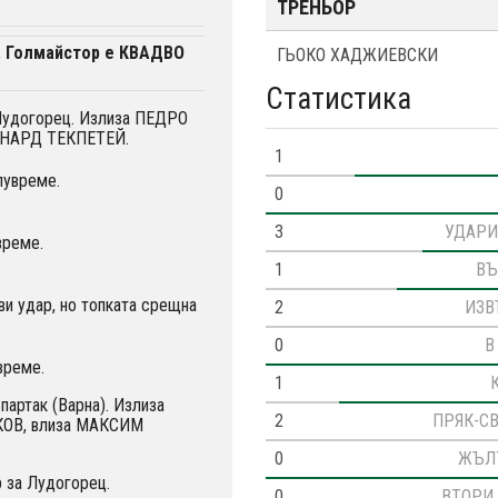
ТРЕНЬОР
. Голмайстор е КВАДВО
ГЬОКО ХАДЖИЕВСКИ
Статистика
 Лудогорец. Излиза ПЕДРО
РНАРД ТЕКПЕТЕЙ.
1
лувреме.
0
3
УДАРИ
време.
1
ВЪ
и удар, но топката срещна
2
ИЗВ
0
В
време.
1
партак (Варна). Излиза
2
ПРЯК-С
ОВ, влиза МАКСИМ
0
ЖЪЛ
 за Лудогорец.
0
ВТОРИ