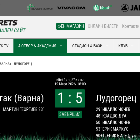
ФЕН МАГАЗИН
ОНЛАЙН БИЛЕТИ
Контакти
АЛЕН САЙТ
S TV
А ОТБОР & АКАДЕМИЯ
СТАДИОН & БАЗИ
КЛУБ
ВАРНА) - ЛУДОГОРЕЦ
efbet Лига, 27-и кръг
19 Март 2026, 18:00
1 : 5
так (Варна)
Лудогорец
МАРТИН ГЕОРГИЕВ 83´
29´ ИВАЙЛО ЧОЧЕВ
ЗАВЪРШИЛ
48´ КВАДВО ДУА
50´ ИВАЙЛО ЧОЧЕВ
53´ ЕРИК МАРКУС
90+1´ ЕРИК БИЛЕ
(дузпа