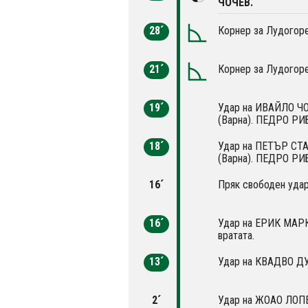
ЧОЧЕВ.
28´
Корнер за Лудогоре
21´
Корнер за Лудогоре
19´
Удар на ИВАЙЛО ЧО
(Варна). ПЕДРО РИ
18´
Удар на ПЕТЪР СТА
(Варна). ПЕДРО РИ
16´
Пряк свободен удар 
16´
Удар на ЕРИК МАРК
вратата.
13´
Удар на КВАДВО ДУА
2´
Удар на ЖОАО ЛОПЕ