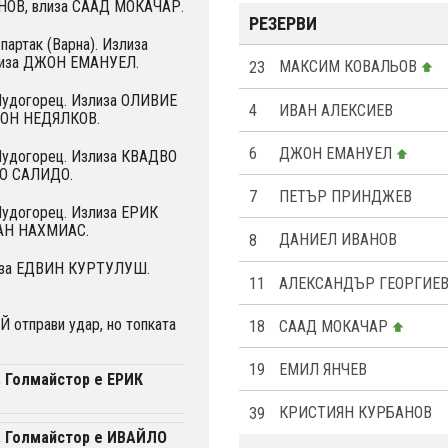
ОВ, влиза СААД МОКАЧАР.
РЕЗЕРВИ
партак (Варна). Излиза
иза ДЖОН ЕМАНУЕЛ.
23
МАКСИМ КОВАЛЬОВ
 Лудогорец. Излиза OЛИВИЕ
4
ИВАН АЛЕКСИЕВ
ТОН НЕДЯЛКОВ.
6
ДЖОН ЕМАНУЕЛ
 Лудогорец. Излиза КВАДВО
ТО САЛИДО.
7
ПЕТЪР ПРИНДЖЕВ
Лудогорец. Излиза ЕРИК
АН НАХМИАС.
8
ДАНИЕЛ ИВАНОВ
н за ЕДВИН КУРТУЛУШ.
11
АЛЕКСАНДЪР ГЕОРГИЕ
отправи удар, но топката
18
СААД МОКАЧАР
19
ЕМИЛ ЯНЧЕВ
. Голмайстор е ЕРИК
39
КРИСТИЯН КУРБАНОВ
. Голмайстор е ИВАЙЛО