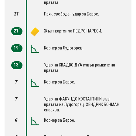
вратата.
21´
Пряк свободен удар за Берое.
21´
Жълт картон за ПЕДРО НАРЕСИ.
19´
Корнер за Лудогорец.
13´
Удар на КВАДВО ДУА извън рамките на
вратата.
7´
Корнер за Берое.
7´
Удар на ФАКУНДО КОСТАНТИНИ във
вратата на Лудогорец. ХЕНДРИК БОНМАН
спасява.
6´
Корнер за Берое.