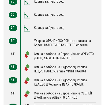
70´
Корнер за Лудогорец.
66´
Корнер за Лудогорец.
64´
Корнер за Лудогорец.
64´
Удар на ФРАНСИСКО СОН във вратата на
Берое. ВАЛЕНТИНО КУИНТЕРО спасява.
61´
Смяна в отбора на Берое. Излиза АУГУСТО
ДАБО, влиза ЖОАО МИГЕЛ.
61´
Смяна в отбора на Лудогорец. Излиза
ПЕДРО НАРЕСИ, влиза ФИЛИП КАЛОЧ.
61´
Смяна в отбора на Лудогорец. Излиза
КВАДВО ДУА, влиза ИВАЙЛО ЧОЧЕВ.
61´
Смяна в отбора на Берое. Излиза УЕСЛЕЙ
ДУАЛ, влиза АЛБЕРТО САЛИДО.