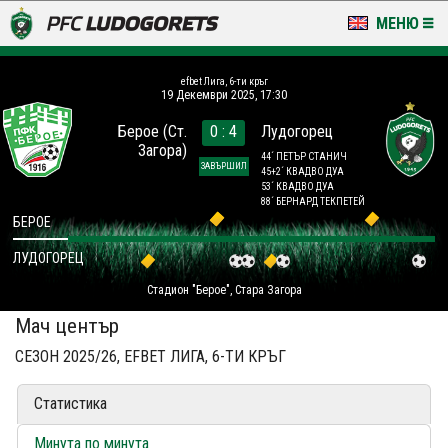
МЕНЮ
НОВИНИ & ГАЛЕРИИ
efbet Лига, 6-ти кръг
19 Декември 2025, 17:30
LUDOGORETS TV
Берое (Ст.
0 : 4
Лудогорец
Загора)
НА ТЕРЕНА
44´ ПЕТЪР СТАНИЧ
ЗАВЪРШИЛ
45+2´ КВАДВО ДУА
53´ КВАДВО ДУА
СТАДИОН & БАЗИ
88´ БЕРНАРД ТЕКПЕТЕЙ
БЕРОЕ
КЛУБ
ЛУДОГОРЕЦ
Стадион "Берое", Стара Загора
ЗА ФЕНОВЕ
Мач център
СЕЗОН 2025/26, EFBET ЛИГА, 6-ТИ КРЪГ
Статистика
Минута по минута