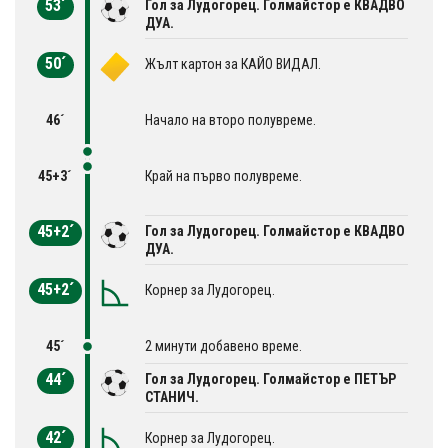
53´
Гол за Лудогорец. Голмайстор е КВАДВО
ДУА.
50´
Жълт картон за КАЙО ВИДАЛ.
46´
Начало на второ полувреме.
45+3´
Край на първо полувреме.
45+2´
Гол за Лудогорец. Голмайстор е КВАДВО
ДУА.
45+2´
Корнер за Лудогорец.
45´
2 минути добавено време.
44´
Гол за Лудогорец. Голмайстор е ПЕТЪР
СТАНИЧ.
42´
Корнер за Лудогорец.