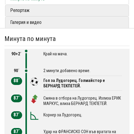
Репортаж
Галерия и видео
Минута по минута
90+2´
Край на мача.
90´
2 минути добавено време.
88´
Гол за Лудогорец. Голмайстор е
БЕРНАРД ТЕКПЕТЕЙ.
87´
Смяна в отбора на Лудогорец. Излиза ЕРИК
МАРКУС, влиза БЕРНАРД ТЕКПЕТЕЙ.
87´
Корнер за Лудогорец.
87´
Удар на ФРАНСИСКО СОН във вратата на