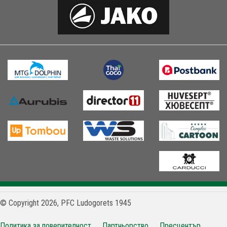
© Copyright 2026, PFC Ludogorets 1945
Политика за поверителност
Партньорство
Пресцентър