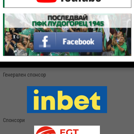
Генерален спонсор
Спонсори