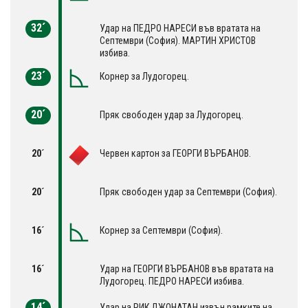
32´
Удар на ПЕДРО НАРЕСИ във вратата на
Септември (София). МАРТИН ХРИСТОВ
избива.
23´
Корнер за Лудогорец.
20´
Пряк свободен удар за Лудогорец.
20´
Червен картон за ГЕОРГИ ВЪРБАНОВ.
20´
Пряк свободен удар за Септември (София).
16´
Корнер за Септември (София).
16´
Удар на ГЕОРГИ ВЪРБАНОВ във вратата на
Лудогорец. ПЕДРО НАРЕСИ избива.
14´
Удар на РИК ДЖОНАТАН извън рамките на