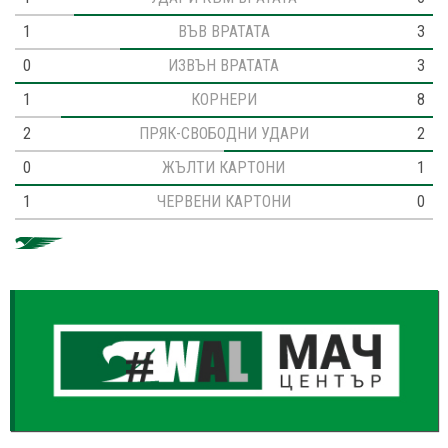
1
ВЪВ ВРАТАТА
3
0
ИЗВЪН ВРАТАТА
3
1
КОРНЕРИ
8
2
ПРЯК-СВОБОДНИ УДАРИ
2
0
ЖЪЛТИ КАРТОНИ
1
1
ЧЕРВЕНИ КАРТОНИ
0