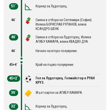
51´
Корнер за Лудогорец.
46´
Смяна в отбора на Септември (София).
Излиза БОРИСЛАВ РУПАНОВ, влиза
КСАНДРО ШЕНК.
46´
Смяна в отбора на Лудогорец. Излиза
АГИБУ КАМАРА, влиза КВАДВО ДУА.
46´
Начало на второ полувреме.
45+4´
Край на първо полувреме.
45+2´
Гол за Лудогорец. Голмайстор е РУАН
КРУЗ.
36´
Жълт картон за АГИБУ КАМАРА.
32´
Корнер за Лудогорец.