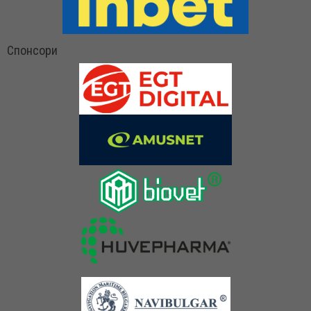
Спонсори