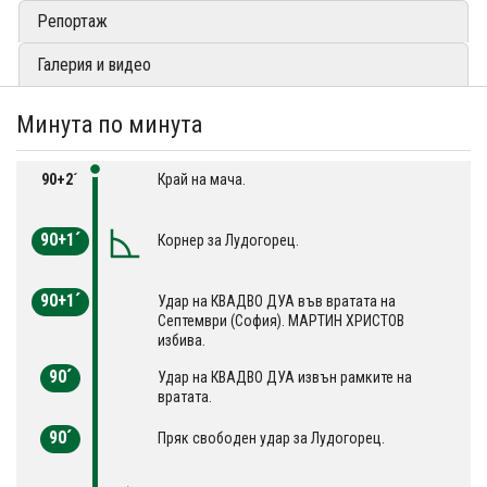
Репортаж
Галерия и видео
Минута по минута
90+2´
Край на мача.
90+1´
Корнер за Лудогорец.
90+1´
Удар на КВАДВО ДУА във вратата на
Септември (София). МАРТИН ХРИСТОВ
избива.
90´
Удар на КВАДВО ДУА извън рамките на
вратата.
90´
Пряк свободен удар за Лудогорец.