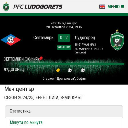
МЕНЮ
НОВИНИ & ГАЛЕРИИ
efbet Лига, 8-ми кръг
20 Октомври 2024, 19:15
LUDOGORETS TV
Септември
0 : 2
Лудогорец
НА ТЕРЕНА
45+2´ РУАН КРУЗ
ЗАВЪРШИЛ
55´ МАРТИН ХРИСТОВ
(автогол)
СТАДИОН & БАЗИ
СЕПТЕМВРИ (СОФИЯ)
ЛУДОГОРЕЦ
КЛУБ
Стадион "Драгалевци", София
ЗА ФЕНОВЕ
Мач център
СЕЗОН 2024/25, EFBET ЛИГА, 8-МИ КРЪГ
Статистика
Минута по минута