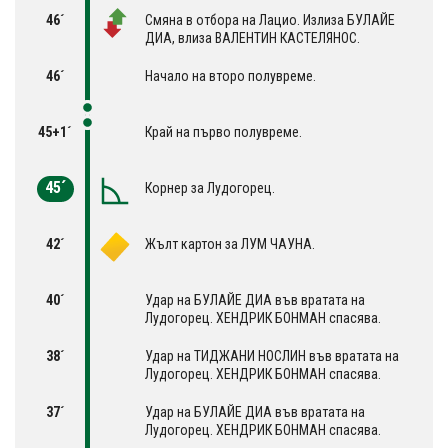
46´
Смяна в отбора на Лацио. Излиза БУЛАЙЕ
ДИА, влиза ВАЛЕНТИН КАСТЕЛЯНОС.
46´
Начало на второ полувреме.
45+1´
Край на първо полувреме.
45´
Корнер за Лудогорец.
42´
Жълт картон за ЛУМ ЧАУНА.
40´
Удар на БУЛАЙЕ ДИА във вратата на
Лудогорец. ХЕНДРИК БОНМАН спасява.
38´
Удар на ТИДЖАНИ НОСЛИН във вратата на
Лудогорец. ХЕНДРИК БОНМАН спасява.
37´
Удар на БУЛАЙЕ ДИА във вратата на
Лудогорец. ХЕНДРИК БОНМАН спасява.