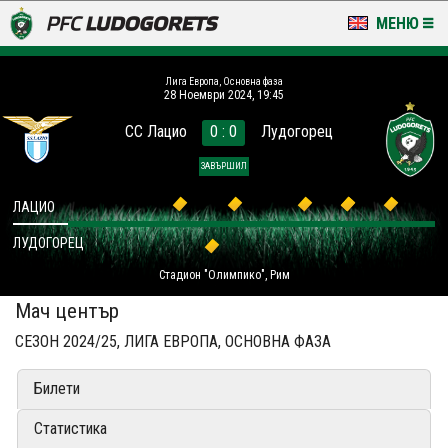
МЕНЮ
НОВИНИ & ГАЛЕРИИ
Лига Европа, Основна фаза
28 Ноември 2024, 19:45
LUDOGORETS TV
СС Лацио
0 : 0
Лудогорец
НА ТЕРЕНА
ЗАВЪРШИЛ
СТАДИОН & БАЗИ
ЛАЦИО
ЛУДОГОРЕЦ
КЛУБ
Стадион "Олимпико", Рим
ЗА ФЕНОВЕ
Мач център
СЕЗОН 2024/25, ЛИГА ЕВРОПА, ОСНОВНА ФАЗА
Билети
Статистика