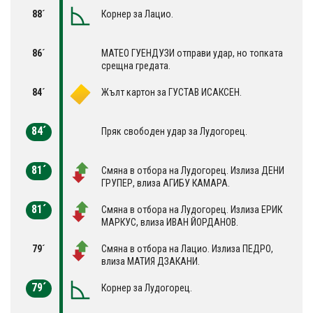
88´
Корнер за Лацио.
86´
МАТЕО ГУЕНДУЗИ отправи удар, но топката
срещна гредата.
84´
Жълт картон за ГУСТАВ ИСАКСЕН.
84´
Пряк свободен удар за Лудогорец.
81´
Смяна в отбора на Лудогорец. Излиза ДЕНИ
ГРУПЕР, влиза АГИБУ КАМАРА.
81´
Смяна в отбора на Лудогорец. Излиза ЕРИК
МАРКУС, влиза ИВАН ЙОРДАНОВ.
79´
Смяна в отбора на Лацио. Излиза ПЕДРО,
влиза МАТИЯ ДЗАКАНИ.
79´
Корнер за Лудогорец.