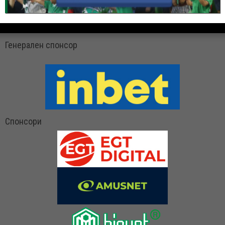
Генерален спонсор
Спонсори