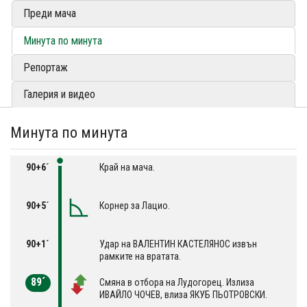
Преди мача
Минута по минута
Репортаж
Галерия и видео
Минута по минута
90+6´
Край на мача.
90+5´
Корнер за Лацио.
90+1´
Удар на ВАЛЕНТИН КАСТЕЛЯНОС извън
рамките на вратата.
89´
Смяна в отбора на Лудогорец. Излиза
ИВАЙЛО ЧОЧЕВ, влиза ЯКУБ ПЬОТРОВСКИ.