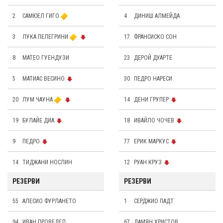
2
САМЮЕЛ ГИГО
4
ДИНИШ АЛМЕЙДА
3
ЛУКА ПЕЛЕГРИНИ
17
ФРАНСИСКО СОН
8
МАТЕО ГУЕНДУЗИ
23
ДЕРОЙ ДУАРТЕ
5
МАТИАС ВЕСИНО
30
ПЕДРО НАРЕСИ
20
ЛУМ ЧАУНА
14
ДЕНИ ГРУПЕР
19
БУЛАЙЕ ДИА
18
ИВАЙЛО ЧОЧЕВ
9
ПЕДРО
77
ЕРИК МАРКУС
14
ТИДЖАНИ НОСЛИН
12
РУАН КРУЗ
РЕЗЕРВИ
РЕЗЕРВИ
55
АЛЕСИО ФУРЛАНЕТО
1
СЕРДЖИО ПАДТ
94
ИВАН ПРОВЕДЕЛ
67
ДАМЯН ХРИСТОВ