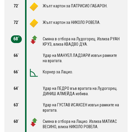
72´
Жълт картон за ПАТРИСИО ГАБАРОН.
72´
Жълт картон за НИКОЛО РОВЕЛА.
68´
Смяна в отбора на Лудогорец. Излиза РУАН
КРУЗ, влиза КВАДВО ДУА.
66´
Удар на МАНУЕЛ ЛАДЗАРИ извън рамките
на вратата.
66´
Корнер за Лацио.
64´
Удар на ПЕДРО във вратата на Лудогорец.
ДИНИШ АЛМЕЙДА избива.
63´
Удар на ГУСТАВ ИСАКСЕН извън рамките на
вратата.
60´
Смяна в отбора на Лацио. Излиза МАТИАС
ВЕСИНО, влиза НИКОЛО РОВЕЛА.