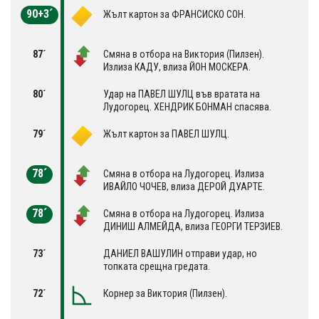
90+3´
Жълт картон за ФРАНСИСКО СОН.
87´
Смяна в отбора на Виктория (Пилзен).
Излиза КАДУ, влиза ЙОН МОСКЕРА.
80´
Удар на ПАВЕЛ ШУЛЦ във вратата на
Лудогорец. ХЕНДРИК БОНМАН спасява.
79´
Жълт картон за ПАВЕЛ ШУЛЦ.
78´
Смяна в отбора на Лудогорец. Излиза
ИВАЙЛО ЧОЧЕВ, влиза ДЕРОЙ ДУАРТЕ.
78´
Смяна в отбора на Лудогорец. Излиза
ДИНИШ АЛМЕЙДА, влиза ГЕОРГИ ТЕРЗИЕВ.
73´
ДАНИЕЛ ВАШУЛИН отправи удар, но
топката срещна гредата.
72´
Корнер за Виктория (Пилзен).