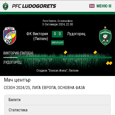
МЕНЮ
НОВИНИ & ГАЛЕРИИ
Лига Европа, Основна фаза
3 Октомври 2024, 22:00
LUDOGORETS TV
ФК Виктория
0 : 0
Лудогорец
(Пилзен)
НА ТЕРЕНА
ЗАВЪРШИЛ
СТАДИОН & БАЗИ
ВИКТОРИЯ (ПИЛЗЕН)
ЛУДОГОРЕЦ
КЛУБ
Стадион "Doosan Arena", Пилзен
ЗА ФЕНОВЕ
Мач център
СЕЗОН 2024/25, ЛИГА ЕВРОПА, ОСНОВНА ФАЗА
Билети
Статистика