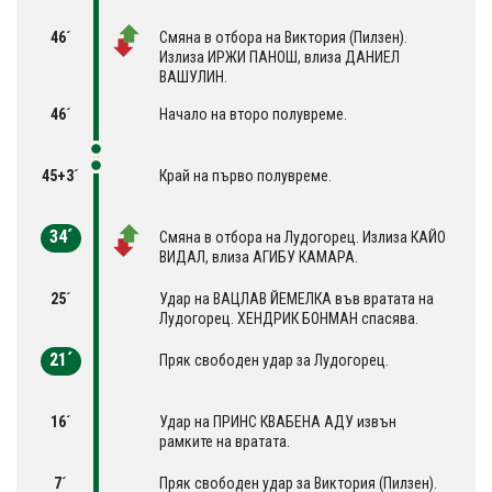
46´
Смяна в отбора на Виктория (Пилзен).
Излиза ИРЖИ ПАНОШ, влиза ДАНИЕЛ
ВАШУЛИН.
46´
Начало на второ полувреме.
45+3´
Край на първо полувреме.
34´
Смяна в отбора на Лудогорец. Излиза КАЙО
ВИДАЛ, влиза АГИБУ КАМАРА.
25´
Удар на ВАЦЛАВ ЙЕМЕЛКА във вратата на
Лудогорец. ХЕНДРИК БОНМАН спасява.
21´
Пряк свободен удар за Лудогорец.
16´
Удар на ПРИНС КВАБЕНА АДУ извън
рамките на вратата.
7´
Пряк свободен удар за Виктория (Пилзен).