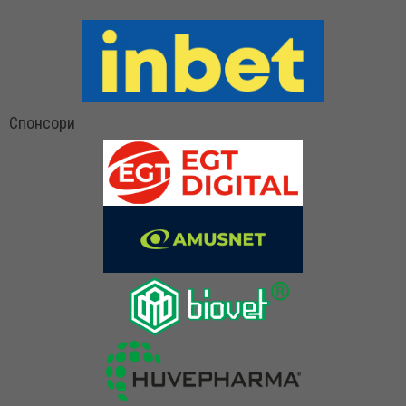
Спонсори