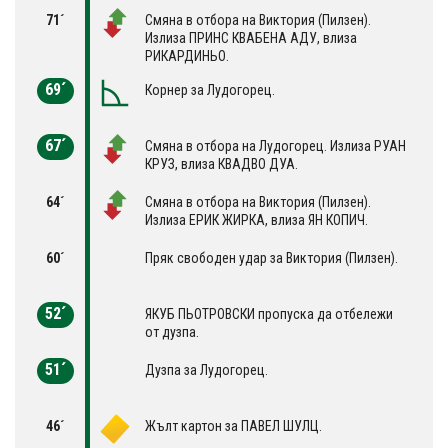
71´
Смяна в отбора на Виктория (Пилзен).
Излиза ПРИНС КВАБЕНА АДУ, влиза
РИКАРДИНЬО.
69´
Корнер за Лудогорец.
67´
Смяна в отбора на Лудогорец. Излиза РУАН
КРУЗ, влиза КВАДВО ДУА.
64´
Смяна в отбора на Виктория (Пилзен).
Излиза ЕРИК ЖИРКА, влиза ЯН КОПИЧ.
60´
Пряк свободен удар за Виктория (Пилзен).
52´
ЯКУБ ПЬОТРОВСКИ пропуска да отбележи
от дузпа.
51´
Дузпа за Лудогорец.
46´
Жълт картон за ПАВЕЛ ШУЛЦ.