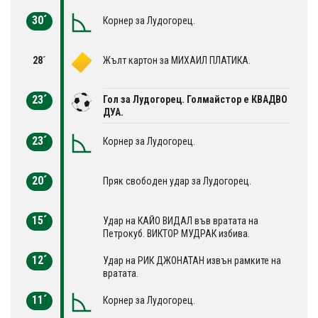
30´
Корнер за Лудогорец.
28´
Жълт картон за МИХАИЛ ПЛАТИКА.
23´
Гол за Лудогорец. Голмайстор е КВАДВО
ДУА.
23´
Корнер за Лудогорец.
20´
Пряк свободен удар за Лудогорец.
15´
Удар на КАЙО ВИДАЛ във вратата на
Петрокуб. ВИКТОР МУДРАК избива.
12´
Удар на РИК ДЖОНАТАН извън рамките на
вратата.
11´
Корнер за Лудогорец.