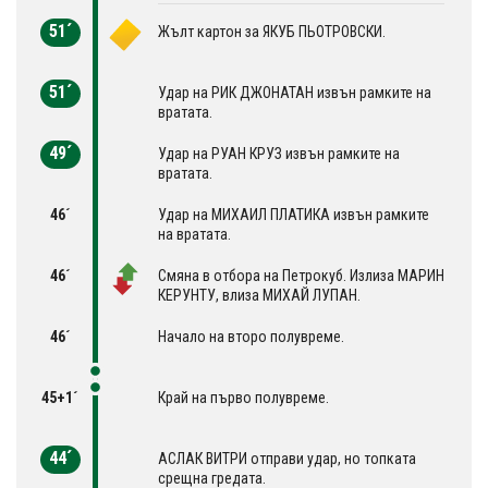
51´
Жълт картон за ЯКУБ ПЬОТРОВСКИ.
51´
Удар на РИК ДЖОНАТАН извън рамките на
вратата.
49´
Удар на РУАН КРУЗ извън рамките на
вратата.
46´
Удар на МИХАИЛ ПЛАТИКА извън рамките
на вратата.
46´
Смяна в отбора на Петрокуб. Излиза МАРИН
КЕРУНТУ, влиза МИХАЙ ЛУПАН.
46´
Начало на второ полувреме.
45+1´
Край на първо полувреме.
44´
АСЛАК ВИТРИ отправи удар, но топката
срещна гредата.