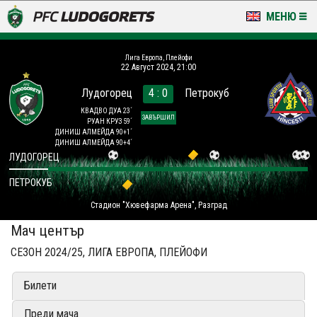
МЕНЮ
НОВИНИ & ГАЛЕРИИ
Лига Европа, Плейофи
22 Август 2024, 21:00
LUDOGORETS TV
Лудогорец
4 : 0
Петрокуб
НА ТЕРЕНА
КВАДВО ДУА 23´
ЗАВЪРШИЛ
РУАН КРУЗ 59´
ДИНИШ АЛМЕЙДА 90+1´
СТАДИОН & БАЗИ
ДИНИШ АЛМЕЙДА 90+4´
ЛУДОГОРЕЦ
КЛУБ
ПЕТРОКУБ
Стадион "Хювефарма Арена", Разград
ЗА ФЕНОВЕ
Мач център
СЕЗОН 2024/25, ЛИГА ЕВРОПА, ПЛЕЙОФИ
Билети
Преди мача