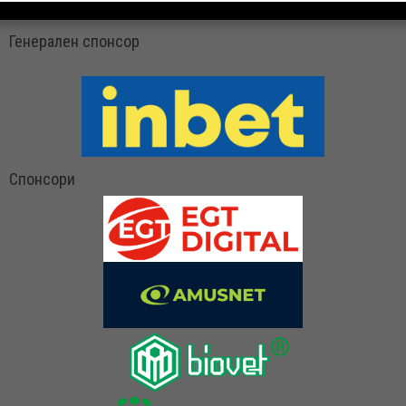
Генерален спонсор
Спонсори