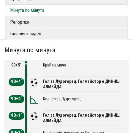
Минута по минута
Репортаж
Галерия и видео
Минута по минута
90+5´
Край на мача.
90+4´
Гол за Лудогорец. Голмайстор е ДИНИШ
АЛМЕЙДА.
90+4´
Корнер за Лудогорец.
90+1´
Гол за Лудогорец. Голмайстор е ДИНИШ
АЛМЕЙДА.
90+1´
Пряк свободен удар за Лудогорец.