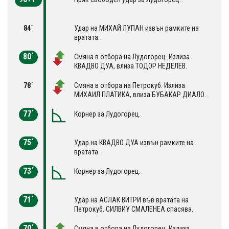
84´
Удар на МИХАЙ ЛУПАН извън рамките на
вратата.
80´
Смяна в отбора на Лудогорец. Излиза
КВАДВО ДУА, влиза ТОДОР НЕДЕЛЕВ.
78´
Смяна в отбора на Петрокуб. Излиза
МИХАИЛ ПЛАТИКА, влиза БУБАКАР ДИАЛО.
77´
Корнер за Лудогорец.
75´
Удар на КВАДВО ДУА извън рамките на
вратата.
73´
Корнер за Лудогорец.
71´
Удар на АСЛАК ВИТРИ във вратата на
Петрокуб. СИЛВИУ СМАЛЕНЕА спасява.
70´
Смяна в отбора на Лудогорец. Излиза