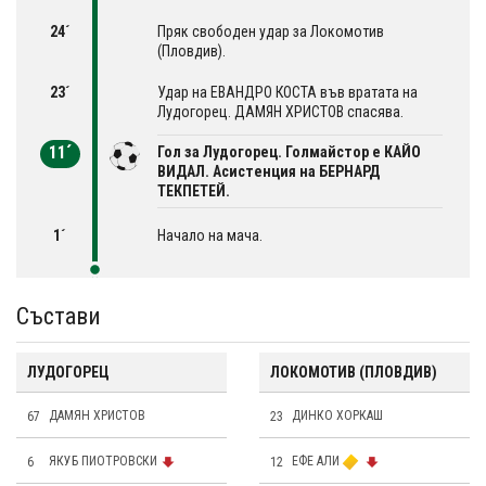
24´
Пряк свободен удар за Локомотив
(Пловдив).
23´
Удар на ЕВАНДРО КОСТА във вратата на
Лудогорец. ДАМЯН ХРИСТОВ спасява.
11´
Гол за Лудогорец. Голмайстор е КАЙО
ВИДАЛ. Асистенция на БЕРНАРД
ТЕКПЕТЕЙ.
1´
Начало на мача.
Състави
ЛУДОГОРЕЦ
ЛОКОМОТИВ (ПЛОВДИВ)
67
ДАМЯН ХРИСТОВ
23
ДИНКО ХОРКАШ
6
ЯКУБ ПИОТРОВСКИ
12
ЕФЕ АЛИ