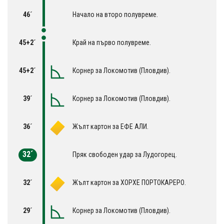
46´
Начало на второ полувреме.
45+2´
Край на първо полувреме.
45+2´
Корнер за Локомотив (Пловдив).
39´
Корнер за Локомотив (Пловдив).
36´
Жълт картон за ЕФЕ АЛИ.
32´
Пряк свободен удар за Лудогорец.
32´
Жълт картон за ХОРХЕ ПОРТОКАРЕРО.
29´
Корнер за Локомотив (Пловдив).