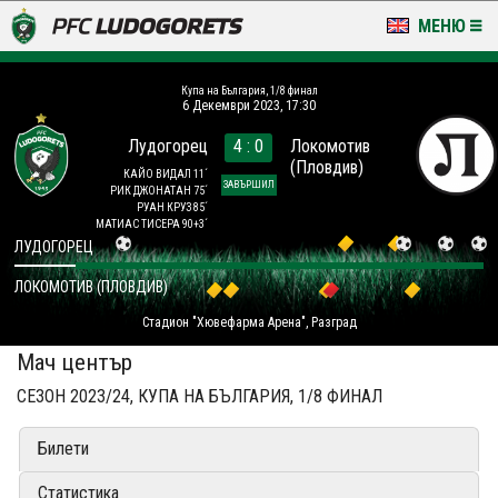
МЕНЮ
НОВИНИ & ГАЛЕРИИ
Купа на България, 1/8 финал
6 Декември 2023, 17:30
LUDOGORETS TV
Лудогорец
4 : 0
Локомотив
(Пловдив)
НА ТЕРЕНА
КАЙО ВИДАЛ 11´
ЗАВЪРШИЛ
РИК ДЖОНАТАН 75´
РУАН КРУЗ 85´
СТАДИОН & БАЗИ
МАТИАС ТИСЕРА 90+3´
ЛУДОГОРЕЦ
КЛУБ
ЛОКОМОТИВ (ПЛОВДИВ)
Стадион "Хювефарма Арена", Разград
ЗА ФЕНОВЕ
Мач център
СЕЗОН 2023/24, КУПА НА БЪЛГАРИЯ, 1/8 ФИНАЛ
Билети
Статистика