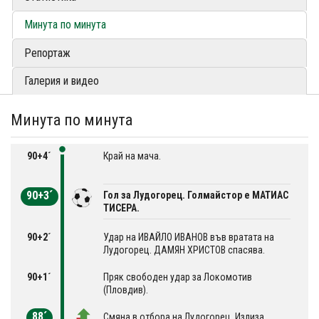
Минута по минута
Репортаж
Галерия и видео
Минута по минута
90+4´
Край на мача.
90+3´
Гол за Лудогорец. Голмайстор е МАТИАС
ТИСЕРА.
90+2´
Удар на ИВАЙЛО ИВАНОВ във вратата на
Лудогорец. ДАМЯН ХРИСТОВ спасява.
90+1´
Пряк свободен удар за Локомотив
(Пловдив).
88´
Смяна в отбора на Лудогорец. Излиза