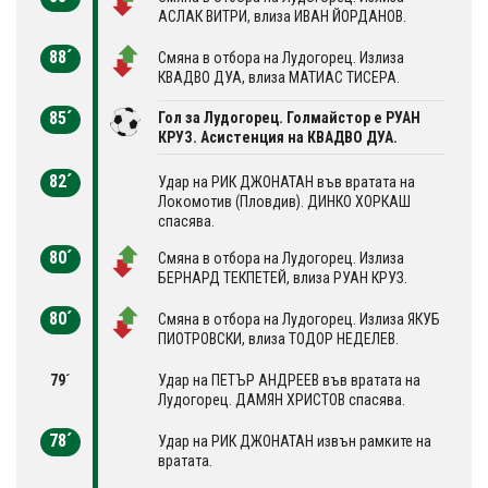
АСЛАК ВИТРИ, влиза ИВАН ЙОРДАНОВ.
88´
Смяна в отбора на Лудогорец. Излиза
КВАДВО ДУА, влиза МАТИАС ТИСЕРА.
85´
Гол за Лудогорец. Голмайстор е РУАН
КРУЗ. Асистенция на КВАДВО ДУА.
82´
Удар на РИК ДЖОНАТАН във вратата на
Локомотив (Пловдив). ДИНКО ХОРКАШ
спасява.
80´
Смяна в отбора на Лудогорец. Излиза
БЕРНАРД ТЕКПЕТЕЙ, влиза РУАН КРУЗ.
80´
Смяна в отбора на Лудогорец. Излиза ЯКУБ
ПИОТРОВСКИ, влиза ТОДОР НЕДЕЛЕВ.
79´
Удар на ПЕТЪР АНДРЕЕВ във вратата на
Лудогорец. ДАМЯН ХРИСТОВ спасява.
78´
Удар на РИК ДЖОНАТАН извън рамките на
вратата.