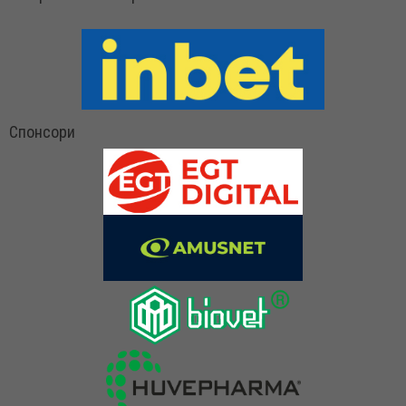
Спонсори