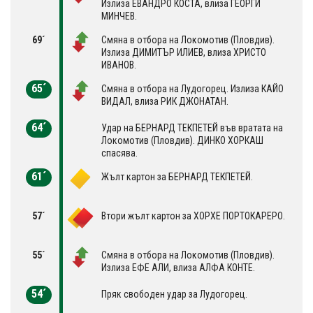
Излиза ЕВАНДРО КОСТА, влиза ГЕОРГИ
МИНЧЕВ.
69´
Смяна в отбора на Локомотив (Пловдив).
Излиза ДИМИТЪР ИЛИЕВ, влиза ХРИСТО
ИВАНОВ.
65´
Смяна в отбора на Лудогорец. Излиза КАЙО
ВИДАЛ, влиза РИК ДЖОНАТАН.
64´
Удар на БЕРНАРД ТЕКПЕТЕЙ във вратата на
Локомотив (Пловдив). ДИНКО ХОРКАШ
спасява.
61´
Жълт картон за БЕРНАРД ТЕКПЕТЕЙ.
57´
Втори жълт картон за ХОРХЕ ПОРТОКАРЕРО.
55´
Смяна в отбора на Локомотив (Пловдив).
Излиза ЕФЕ АЛИ, влиза АЛФА КОНТЕ.
54´
Пряк свободен удар за Лудогорец.