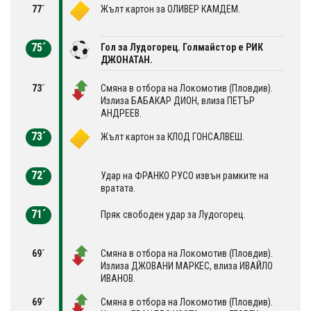
77´
Жълт картон за ОЛИВЕР КАМДЕМ.
75´
Гол за Лудогорец. Голмайстор е РИК
ДЖОНАТАН.
73´
Смяна в отбора на Локомотив (Пловдив).
Излиза БАБАКАР ДИОН, влиза ПЕТЪР
АНДРЕЕВ.
73´
Жълт картон за КЛОД ГОНСАЛВЕШ.
72´
Удар на ФРАНКО РУСО извън рамките на
вратата.
71´
Пряк свободен удар за Лудогорец.
69´
Смяна в отбора на Локомотив (Пловдив).
Излиза ДЖОВАНИ МАРКЕС, влиза ИВАЙЛО
ИВАНОВ.
69´
Смяна в отбора на Локомотив (Пловдив).