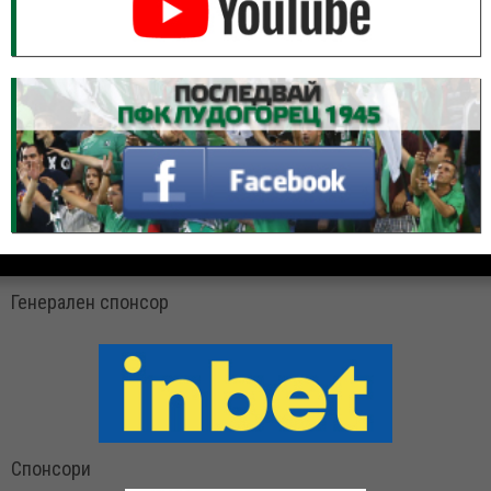
Генерален спонсор
Спонсори