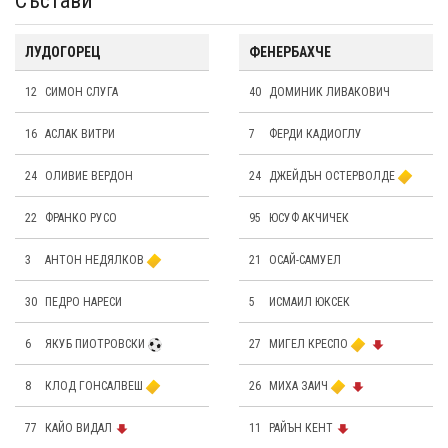
Състави
ЛУДОГОРЕЦ
ФЕНЕРБАХЧЕ
12
СИМОН СЛУГА
40
ДОМИНИК ЛИВАКОВИЧ
16
АСЛАК ВИТРИ
7
ФЕРДИ КАДИОГЛУ
24
OЛИВИЕ ВЕРДОН
24
ДЖЕЙДЪН ОСТЕРВОЛДЕ
22
ФРАНКО РУСО
95
ЮСУФ АКЧИЧЕК
3
АНТОН НЕДЯЛКОВ
21
ОСАЙ-САМУЕЛ
30
ПЕДРО НАРЕСИ
5
ИСМАИЛ ЮКСЕК
6
ЯКУБ ПИОТРОВСКИ
27
МИГЕЛ КРЕСПО
8
КЛОД ГОНСАЛВЕШ
26
МИХА ЗАИЧ
77
КАЙО ВИДАЛ
11
РАЙЪН КЕНТ