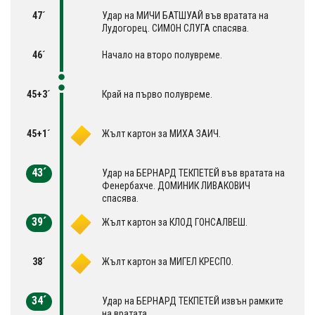
47´
Удар на МИЧИ БАТШУАЙ във вратата на
Лудогорец. СИМОН СЛУГА спасява.
46´
Начало на второ полувреме.
45+3´
Край на първо полувреме.
45+1´
Жълт картон за МИХА ЗАИЧ.
43´
Удар на БЕРНАРД ТЕКПЕТЕЙ във вратата на
Фенербахче. ДОМИНИК ЛИВАКОВИЧ
спасява.
39´
Жълт картон за КЛОД ГОНСАЛВЕШ.
38´
Жълт картон за МИГЕЛ КРЕСПО.
34´
Удар на БЕРНАРД ТЕКПЕТЕЙ извън рамките
на вратата.