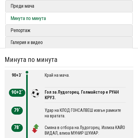
Преди мача
Минута по минута
Репортаж
Галерия и видео
Минута по минута
90+3´
Край на мача.
90+2´
Гол за Лудогорец. Голмайстор е РУАН
КРУЗ.
79´
Удар на КЛОД ГОНСАЛВЕШ извън рамките
на вратата.
78´
Смяна в отбора на Лудогорец. Излиза КАЙО
ВИДАЛ, влиза МУНИР ШУИАР.