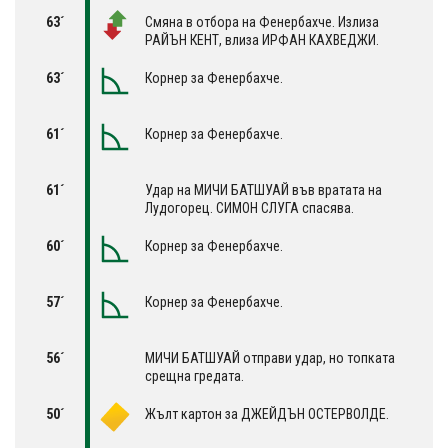
63´
Смяна в отбора на Фенербахче. Излиза
РАЙЪН КЕНТ, влиза ИРФАН КАХВЕДЖИ.
63´
Корнер за Фенербахче.
61´
Корнер за Фенербахче.
61´
Удар на МИЧИ БАТШУАЙ във вратата на
Лудогорец. СИМОН СЛУГА спасява.
60´
Корнер за Фенербахче.
57´
Корнер за Фенербахче.
56´
МИЧИ БАТШУАЙ отправи удар, но топката
срещна гредата.
50´
Жълт картон за ДЖЕЙДЪН ОСТЕРВОЛДЕ.