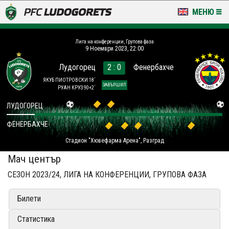
МЕНЮ
НОВИНИ & ГАЛЕРИИ
Лига на конференции, Групова фаза
9 Ноември 2023, 22:00
LUDOGORETS TV
Лудогорец
2 : 0
Фенербахче
НА ТЕРЕНА
ЯКУБ ПИОТРОВСКИ 18´
ЗАВЪРШИЛ
РУАН КРУЗ 90+2´
СТАДИОН & БАЗИ
ЛУДОГОРЕЦ
ФЕНЕРБАХЧЕ
КЛУБ
Стадион "Хювефарма Арена", Разград
ЗА ФЕНОВЕ
Мач център
СЕЗОН 2023/24, ЛИГА НА КОНФЕРЕНЦИИ, ГРУПОВА ФАЗА
Билети
Статистика