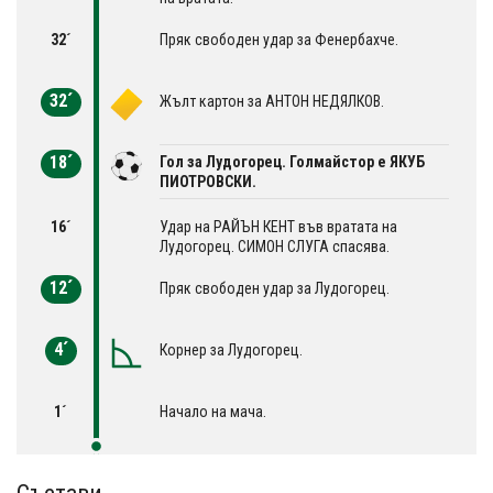
32´
Пряк свободен удар за Фенербахче.
32´
Жълт картон за АНТОН НЕДЯЛКОВ.
18´
Гол за Лудогорец. Голмайстор е ЯКУБ
ПИОТРОВСКИ.
16´
Удар на РАЙЪН КЕНТ във вратата на
Лудогорец. СИМОН СЛУГА спасява.
12´
Пряк свободен удар за Лудогорец.
4´
Корнер за Лудогорец.
1´
Начало на мача.