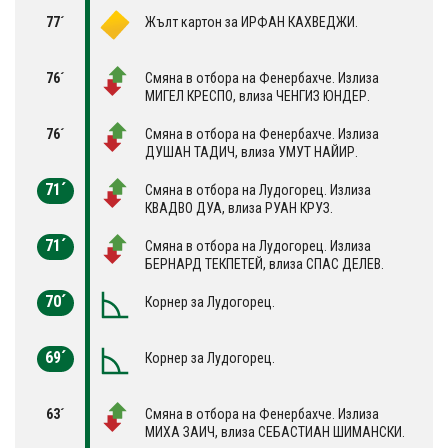
77´
Жълт картон за ИРФАН КАХВЕДЖИ.
76´
Смяна в отбора на Фенербахче. Излиза
МИГЕЛ КРЕСПО, влиза ЧЕНГИЗ ЮНДЕР.
76´
Смяна в отбора на Фенербахче. Излиза
ДУШАН ТАДИЧ, влиза УМУТ НАЙИР.
71´
Смяна в отбора на Лудогорец. Излиза
КВАДВО ДУА, влиза РУАН КРУЗ.
71´
Смяна в отбора на Лудогорец. Излиза
БЕРНАРД ТЕКПЕТЕЙ, влиза СПАС ДЕЛЕВ.
70´
Корнер за Лудогорец.
69´
Корнер за Лудогорец.
63´
Смяна в отбора на Фенербахче. Излиза
МИХА ЗАИЧ, влиза СЕБАСТИАН ШИМАНСКИ.