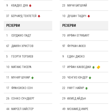
9
КВАДВО ДУА
23
МИЧИ БАТШУАЙ
37
БЕРНАРД ТЕКПЕТЕЙ
10
ДУШАН ТАДИЧ
РЕЗЕРВИ
РЕЗЕРВИ
1
СЕРДЖИО ПАДТ
70
ИРФАН ЕГРИБАЯТ
67
ДАМЯН ХРИСТОВ
97
ФУРКАН АКЮЗ
5
ГЕОРГИ ТЕРЗИЕВ
9
ЕДИН ДЖЕКО
10
МАТИАС ТИСЕРА
17
ИРФАН КАХВЕДЖИ
11
МУНИР ШУИАР
20
ЧЕНГИЗ ЮНДЕР
17
ФРАНСИСКО СОН
22
УМУТ НАЙИР
26
СОНКО СУНДБЕРГ
29
АХМЕД АЙДЪН
44
МАРСЕЛ ХAЙСТЕР
49
МОХАМЕД ИМРЕ