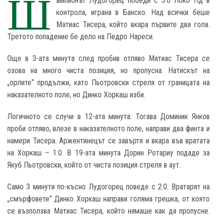
Ш
ампионът Лудогорец победи с 3:0 Локо Пд в
контрола, играна в Банско. Над всички беше
Матиас Тисера, който вкара първите два гола.
Третото попадение бе дело на Педро Нареси.
Още в 3-ата минута след пробив отляво Матиас Тисера се
озова на много чиста позиция, но пропусна. Натискът на
„орлите“ продължи, като Пьотровски стреля от границата на
наказателното поле, но Динко Хоркаш изби.
Логичното се случи в 12-ата минута. Тогава Доминик Янков
проби отляво, влезе в наказателното поле, направи два финта и
намери Тисера. Аржентинецът се завъртя и вкара във вратата
на Хоркаш – 1:0. В 19-ата минута Дорин Ротариу подаде за
Якуб Пьотровски, който от чиста позиция стреля в аут.
Само 3 минути по-късно Лудогорец поведе с 2:0. Вратарят на
„смърфовете“ Динко Хоркаш направи голяма грешка, от която
се възползва Матиас Тисера, който нямаше как да пропусне.