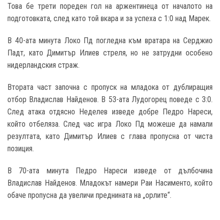
Това бе трети пореден гол на аржентинеца от началото на
подготовката, след като той вкара и за успеха с 1:0 над Марек.
В 40-ата минута Локо Пд погледна към вратара на Серджио
Падт, като Димитър Илиев стреля, но не затрудни особено
нидерландския страж.
Втората част започна с пропуск на младока от дублиращия
отбор Владислав Найденов. В 53-ата Лудогорец поведе с 3:0.
След атака отдясно Неделев изведе добре Педро Нареси,
който отбеляза. След час игра Локо Пд можеше да намали
резултата, като Димитър Илиев с глава пропусна от чиста
позиция.
В 70-ата минута Педро Нареси изведе от дълбочина
Владислав Найденов. Младокът намери Раи Насименто, който
обаче пропусна да увеличи преднината на „орлите“.