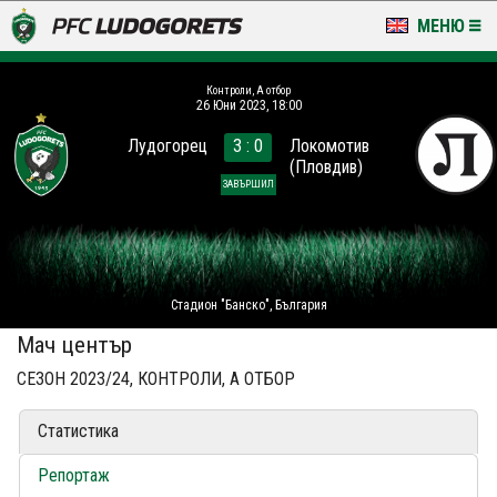
МЕНЮ
НОВИНИ & ГАЛЕРИИ
Контроли, А отбор
26 Юни 2023, 18:00
LUDOGORETS TV
Лудогорец
3 : 0
Локомотив
(Пловдив)
НА ТЕРЕНА
ЗАВЪРШИЛ
СТАДИОН & БАЗИ
КЛУБ
Стадион "Банско", България
ЗА ФЕНОВЕ
Мач център
СЕЗОН 2023/24, КОНТРОЛИ, А ОТБОР
Статистика
Репортаж