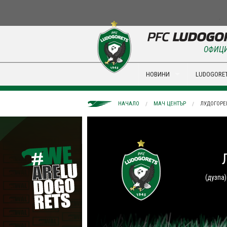
ОФИЦИ
НОВИНИ
LUDOGORET
НАЧАЛО
МАЧ ЦЕНТЪР
ЛУДОГОРЕЦ
(дузпа