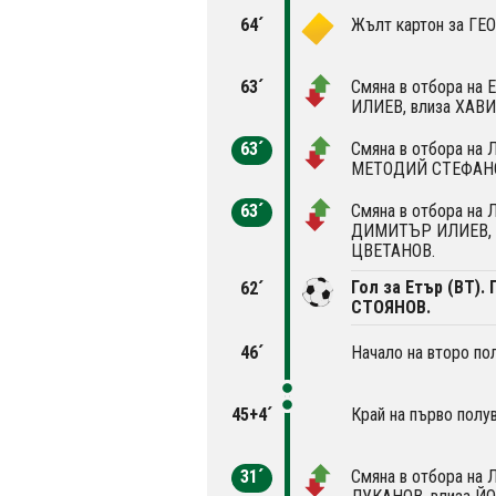
64´
Жълт картон за ГЕ
63´
Смяна в отбора на 
ИЛИЕВ, влиза ХАВ
63´
Смяна в отбора на Л
МЕТОДИЙ СТЕФАНО
63´
Смяна в отбора на Л
ДИМИТЪР ИЛИЕВ, 
ЦВЕТАНОВ.
Гол за Етър (ВТ).
62´
СТОЯНОВ.
46´
Начало на второ по
45+4´
Край на първо полу
31´
Смяна в отбора на 