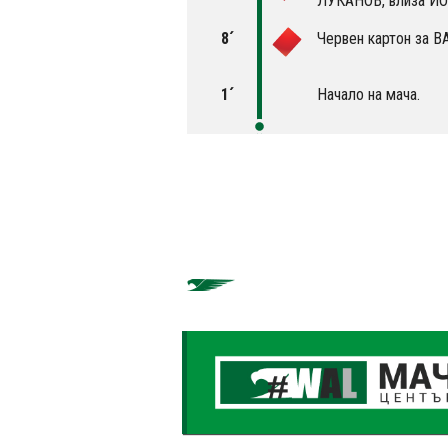
ЛУКАНОВ, влиза Й
8´
Червен картон за 
1´
Начало на мача.