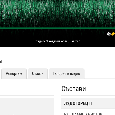
Стадион "Гнездо на орли", Разград
ЪГ
Репортаж
Отзиви
Галерия и видео
Състави
ЛУДОГОРЕЦ II
67
ДАМЯН ХРИСТОВ