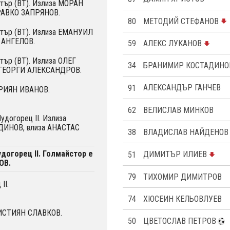
Етър (ВТ). Излиза МОРАН
РАВКО ЗАПРЯНОВ.
80
МЕТОДИЙ СТЕФАНОВ
Етър (ВТ). Излиза ЕМАНУИЛ
 АНГЕЛОВ.
59
АЛЕКС ЛУКАНОВ
Етър (ВТ). Излиза ОЛЕГ
34
БРАНИМИР КОСТАДИНО
 ГЕОРГИ АЛЕКСАНДРОВ.
91
АЛЕКСАНДЪР ГАНЧЕВ
АРИЯН ИВАНОВ.
62
ВЕЛИСЛАВ МИНКОВ
удогорец II. Излиза
ИНОВ, влиза АНАСТАС
38
ВЛАДИСЛАВ НАЙДЕНОВ
удогорец II. Голмайстор е
51
ДИМИТЪР ИЛИЕВ
ОВ.
79
ТИХОМИР ДИМИТРОВ
II.
74
ХЮСЕИН КЕЛЬОВЛУЕВ
РИСТИЯН СЛАВКОВ.
50
ЦВЕТОСЛАВ ПЕТРОВ