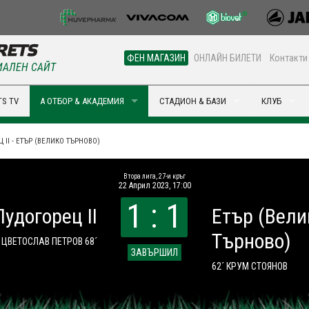
ФЕН МАГАЗИН
ОНЛАЙН БИЛЕТИ
Контакти
АЛЕН САЙТ
S TV
А ОТБОР & АКАДЕМИЯ
СТАДИОН & БАЗИ
КЛУБ
 II - ЕТЪР (ВЕЛИКО ТЪРНОВО)
Втора лига, 27-и кръг
22 Април 2023, 17:00
1 : 1
Лудогорец II
Етър (Вели
Търново)
)
ЦВЕТОСЛАВ ПЕТРОВ 68´
ЗАВЪРШИЛ
62´ КРУМ СТОЯНОВ