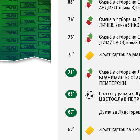
85´
Смяна в отбора на 
АБДИЕЛ, влиза ЗД
76´
Смяна в отбора на 
ЛИЧЕВ, влиза ЯНКО
76´
Смяна в отбора на 
ДИМИТРОВ, влиза
75´
Жълт картон за М
71´
Смяна в отбора на Л
БРАНИМИР КОСТАД
ПЕМПЕРСКИ.
Гол от дузпа за Л
68´
ЦВЕТОСЛАВ ПЕТР
67´
Дузпа за Лудогорец 
67´
Жълт картон за Х