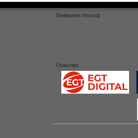
Генерален спонсор
Спонсори