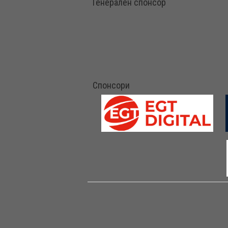
Генерален спонсор
Спонсори