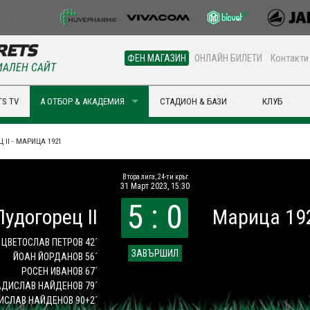
ФЕН МАГАЗИН
ОНЛАЙН БИЛЕТИ
Контакти
АЛЕН САЙТ
S TV
А ОТБОР & АКАДЕМИЯ
СТАДИОН & БАЗИ
КЛУБ
 II - МАРИЦА 1921
Втора лига, 24-ти кръг
31 Март 2023, 15:30
5 : 0
Лудогорец II
Марица 19
ЦВЕТОСЛАВ ПЕТРОВ 42´
ЗАВЪРШИЛ
ЙОАН ЙОРДАНОВ 56´
РОСЕН ИВАНОВ 67´
ДИСЛАВ НАЙДЕНОВ 79´
ИСЛАВ НАЙДЕНОВ 90+2´