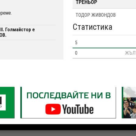
ТРЕНЬОР
време.
ТОДОР ЖИВОНДОВ
Статистика
II. Голмайстор е
ОВ.
5
0
ЖЪЛ