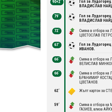
Гол за Лудогорец 
90+2´
ВЛАДИСЛАВ НАЙ
Гол за Лудогорец 
79´
ВЛАДИСЛАВ НАЙ
72´
Смяна в отбора на Л
ЦВЕТОСЛАВ ПЕТРОВ
Гол за Лудогорец 
67´
ИВАНОВ.
66´
Смяна в отбора на Л
ВЕЛИСЛАВ МИНКОВ,
66´
Смяна в отбора на Л
БРАНИМИР КОСТАД
ЦВЕТАНОВ.
62´
Жълт картон за С
59´
Смяна в отбора на
ГАЗИЕВ, влиза АЙК