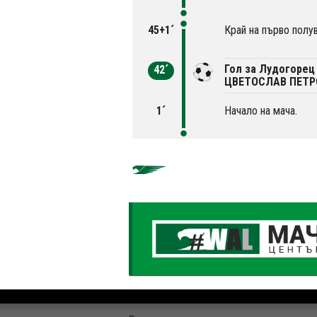
45+1´
Край на първо полу
Гол за Лудогорец 
42´
ЦВЕТОСЛАВ ПЕТР
1´
Начало на мача.