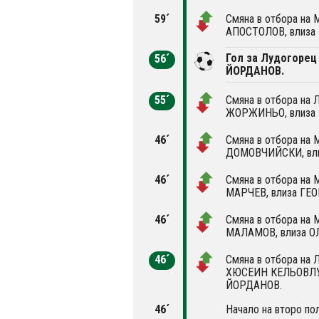
59´
Смяна в отбора на
АПОСТОЛОВ, влиза
Гол за Лудогорец 
56´
ЙОРДАНОВ.
55´
Смяна в отбора на Л
ЖОРЖИНЬО, влиза
46´
Смяна в отбора на
ДОМОВЧИЙСКИ, вл
46´
Смяна в отбора на
МАРЧЕВ, влиза ГЕ
46´
Смяна в отбора на
МАЛАМОВ, влиза 
46´
Смяна в отбора на Л
ХЮСЕИН КЕЛЬОВЛУ
ЙОРДАНОВ.
46´
Начало на второ по