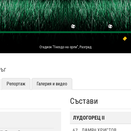
Стадион "Гнездо на орли", Разград
РЪГ
Репортаж
Галерия и видео
Състави
ЛУДОГОРЕЦ II
67
ДАМЯН ХРИСТОВ