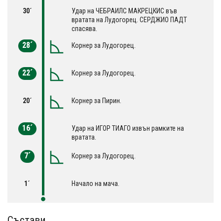
30´
Удар на ЧЕБРАИЛС МАКРЕЦКИС във
вратата на Лудогорец. СЕРДЖИО ПАДТ
спасява.
28´
Корнер за Лудогорец.
22´
Корнер за Лудогорец.
20´
Корнер за Пирин.
16´
Удар на ИГОР ТИАГО извън рамките на
вратата.
7´
Корнер за Лудогорец.
1´
Начало на мача.
Състави