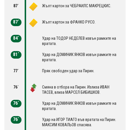
87´
Жълт картон за ЧЕБРАИЛС МАКРЕЦКИС.
87´
Жълт картон за ФРАНКО РУСО.
84´
Удар на ТОДОР НЕДЕЛЕВ извън рамките на
вратата.
81´
Удар на ДОМИНИК ЯНКОВ извън рамките на
вратата.
77´
Пряк свободен удар за Пирин.
76´
Смяна в отбора на Пирин. Излиза ИВАН
ТАСЕВ, влиза МАРСЕЛ БИБИШКОВ.
76´
Удар на ДОМИНИК ЯНКОВ извън рамките на
вратата.
76´
Удар на ИГОР ТИАГО във вратата на Пирин.
МАКСИМ КОВАЛЬОВ спасява.