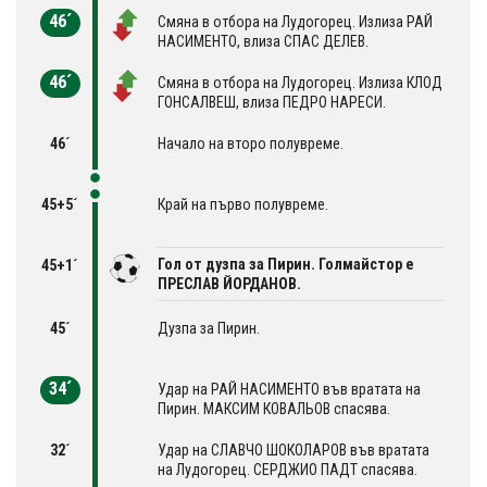
46´
Смяна в отбора на Лудогорец. Излиза РАЙ
НАСИМЕНТО, влиза СПАС ДЕЛЕВ.
46´
Смяна в отбора на Лудогорец. Излиза КЛОД
ГОНСАЛВЕШ, влиза ПЕДРО НАРЕСИ.
46´
Начало на второ полувреме.
45+5´
Край на първо полувреме.
Гол от дузпа за Пирин. Голмайстор е
45+1´
ПРЕСЛАВ ЙОРДАНОВ.
45´
Дузпа за Пирин.
34´
Удар на РАЙ НАСИМЕНТО във вратата на
Пирин. МАКСИМ КОВАЛЬОВ спасява.
32´
Удар на СЛАВЧО ШОКОЛАРОВ във вратата
на Лудогорец. СЕРДЖИО ПАДТ спасява.