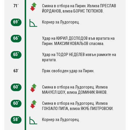
71´
Смяна в отбора на Пирин. Излиза ПРЕСЛАВ
ЙОРДАНОВ, влиза БОРИС ТЮТЮКОВ.
69´
Корнер за Лудогорец.
66´
Удар на КИРИЛ ДЕСПОДОВ във вратата на
Пирин. МАКСИМ КОВАЛЬОВ спасява.
65´
Удар на ТОДОР НЕДЕЛЕВ извън рамките на
вратата.
63´
Пряк свободен удар за Пирин.
60´
Смяна в отбора на Лудогорец. Излиза
МАНУЕЛ ШОУ, влиза ДОМИНИК ЯНКОВ.
60´
Смяна в отбора на Лудогорец. Излиза
ГОНЗАЛО ПИПА, влиза ЯКУБ ПИОТРОВСКИ.
58´
Корнер за Лудогорец.