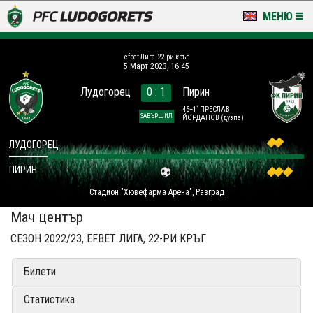
МЕНЮ
НОВИНИ & ГАЛЕРИИ
efbet Лига, 22-ри кръг
5 Март 2023, 16:45
LUDOGORETS TV
Лудогорец
0 : 1
Пирин
НА ТЕРЕНА
45+1´ ПРЕСЛАВ
ЗАВЪРШИЛ
ЙОРДАНОВ
(дузпа)
СТАДИОН & БАЗИ
ЛУДОГОРЕЦ
ПИРИН
КЛУБ
Стадион "Хювефарма Арена", Разград
ЗА ФЕНОВЕ
Мач център
СЕЗОН 2022/23, EFBET ЛИГА, 22-РИ КРЪГ
Билети
Статистика