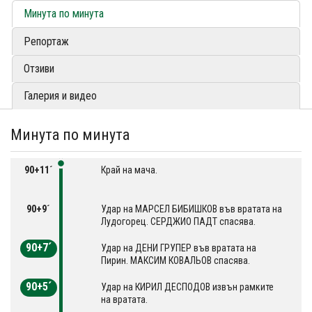
Минута по минута
Репортаж
Отзиви
Галерия и видео
Минута по минута
90+11´
Край на мача.
90+9´
Удар на МАРСЕЛ БИБИШКОВ във вратата на
Лудогорец. СЕРДЖИО ПАДТ спасява.
90+7´
Удар на ДЕНИ ГРУПЕР във вратата на
Пирин. МАКСИМ КОВАЛЬОВ спасява.
90+5´
Удар на КИРИЛ ДЕСПОДОВ извън рамките
на вратата.