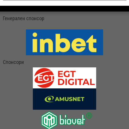
Генерален спонсор
Спонсори