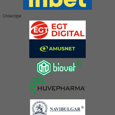
Спонсори