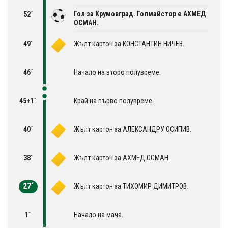
Гол за Крумовград. Голмайстор е АХМЕД
52´
ОСМАН.
49´
Жълт картон за КОНСТАНТИН НИЧЕВ.
46´
Начало на второ полувреме.
45+1´
Край на първо полувреме.
40´
Жълт картон за АЛЕКСАНДРУ ОСИПИВ.
38´
Жълт картон за АХМЕД ОСМАН.
27´
Жълт картон за ТИХОМИР ДИМИТРОВ.
1´
Начало на мача.