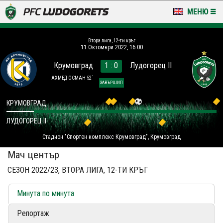
МЕНЮ
НОВИНИ & ГАЛЕРИИ
Втора лига, 12-ти кръг
11 Октомври 2022, 16:00
LUDOGORETS TV
Крумовград
1 : 0
Лудогорец II
НА ТЕРЕНА
АХМЕД ОСМАН 52´
ЗАВЪРШИЛ
СТАДИОН & БАЗИ
КРУМОВГРАД
ЛУДОГОРЕЦ II
КЛУБ
Стадион "Спортен комплекс Крумовград", Крумовград
ЗА ФЕНОВЕ
Мач център
СЕЗОН 2022/23, ВТОРА ЛИГА, 12-ТИ КРЪГ
Минута по минута
Репортаж