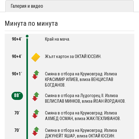
Галерия и видео
Минута по минута
90+4´
Край на мача.
90+4´
Жълт картон за ОКТАЙ ЮСЕИН.
90+1´
Смяна в отбора на Крумовград. Излиза
КРАСИМИР ИЛИЕВ, влиза ВЕНЦИСЛАВ
БОГДАНОВ.
88´
Смяна в отбора на Лудогорец II. Излиза
ВЕЛИСЛАВ МИНКОВ, влиза ЙОАН ЙОРДАНОВ.
70´
Смяна в отбора на Крумовград. Излиза
АХМЕД ОСМАН, влиза ЖАК ПЕХЛИВАНОВ.
70´
Смяна в отбора на Крумовград. Излиза
ДЖУНЕЙТ ЯШАР, влиза ОКТАЙ ЮСЕИН.