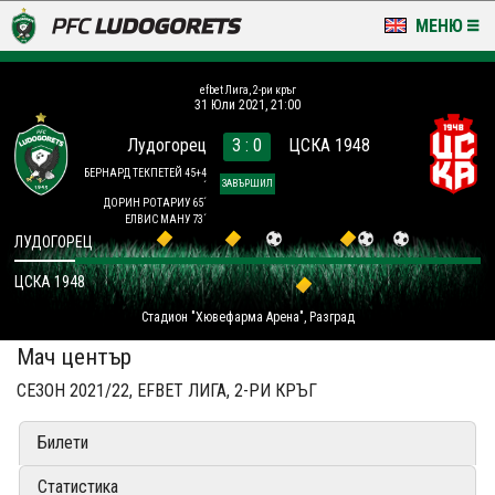
МЕНЮ
НОВИНИ & ГАЛЕРИИ
efbet Лига, 2-ри кръг
31 Юли 2021, 21:00
LUDOGORETS TV
Лудогорец
3 : 0
ЦСКА 1948
НА ТЕРЕНА
БЕРНАРД ТЕКПЕТЕЙ 45+4
ЗАВЪРШИЛ
´
ДОРИН РОТАРИУ 65´
ЕЛВИС МАНУ 73´
СТАДИОН & БАЗИ
ЛУДОГОРЕЦ
КЛУБ
ЦСКА 1948
Стадион "Хювефарма Арена", Разград
ЗА ФЕНОВЕ
Мач център
СЕЗОН 2021/22, EFBET ЛИГА, 2-РИ КРЪГ
Билети
Статистика