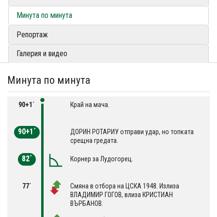
Минута по минута
Репортаж
Галерия и видео
Минута по минута
90+1´
Край на мача.
90+1´
ДОРИН РОТАРИУ отправи удар, но топката
срещна гредата.
82´
Корнер за Лудогорец.
77´
Смяна в отбора на ЦСКА 1948. Излиза
ВЛАДИМИР ГОГОВ, влиза КРИСТИАН
ВЪРБАНОВ.