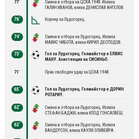
77´
Смяна в отбора на ЦСКА 1948. Излиза
ГАЛИН ИВАНОВ, влиза ДЕНИСЛАВ АНГЕЛОВ.
76´
Корнер за Лудогорец.
74´
Смяна в отбора на Лудогорец. Излиза
МАВИС ЧИБОТА, влиза КИРИЛ ДЕСПОДОВ.
73´
Гол за Лудогорец. Голмайстор е ЕЛВИС
МАНУ. Асистенция на СИСИНЬО.
71´
Пряк свободен удар за ЦСКА 1948.
65´
Гол за Лудогорец. Голмайстор е ДОРИН
РОТАРИУ.
62´
Смяна в отбора на Лудогорец. Излиза
СТЕФАН БАДЖИ, влиза КЛОД ГОНСАЛВЕШ.
62´
Смяна в отбора на Лудогорец. Излиза
ВАНДЕРСОН, влиза КАУЛИ ОЛИВЕЙРА.