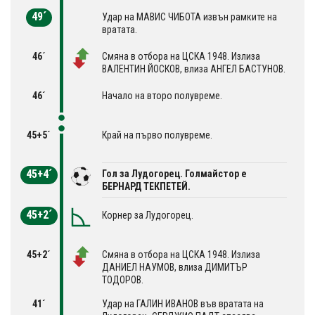
49´
Удар на МАВИС ЧИБОТА извън рамките на
вратата.
46´
Смяна в отбора на ЦСКА 1948. Излиза
ВАЛЕНТИН ЙОСКОВ, влиза АНГЕЛ БАСТУНОВ.
46´
Начало на второ полувреме.
45+5´
Край на първо полувреме.
45+4´
Гол за Лудогорец. Голмайстор е
БЕРНАРД ТЕКПЕТЕЙ.
45+2´
Корнер за Лудогорец.
45+2´
Смяна в отбора на ЦСКА 1948. Излиза
ДАНИЕЛ НАУМОВ, влиза ДИМИТЪР
ТОДОРОВ.
41´
Удар на ГАЛИН ИВАНОВ във вратата на