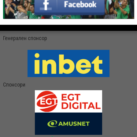
Генерален спонсор
Спонсори