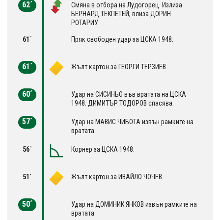
62´
Смяна в отбора на Лудогорец. Излиза
БЕРНАРД ТЕКПЕТЕЙ, влиза ДОРИН
РОТАРИУ.
61´
Пряк свободен удар за ЦСКА 1948.
61´
Жълт картон за ГЕОРГИ ТЕРЗИЕВ.
60´
Удар на СИСИНЬО във вратата на ЦСКА
1948. ДИМИТЪР ТОДОРОВ спасява.
57´
Удар на МАВИС ЧИБОТА извън рамките на
вратата.
56´
Корнер за ЦСКА 1948.
51´
Жълт картон за ИВАЙЛО ЧОЧЕВ.
50´
Удар на ДОМИНИК ЯНКОВ извън рамките на
вратата.