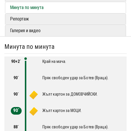
Минута по минута
Репортаж
Галерия и видео
Минута по минута
90+2´
Край на мача.
90´
Пряк свободен удар за Ботев (Враца).
90´
Жълт картон за ДОМОВЧИЙСКИ.
90´
Жълт картон за МОЦИ.
88´
Пряк свободен удар за Ботев (Враца).