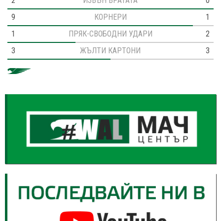
2
ИЗВЪН ВРАТАТА
0
9
КОРНЕРИ
1
1
ПРЯК-СВОБОДНИ УДАРИ
2
3
ЖЪЛТИ КАРТОНИ
3