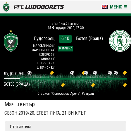
МЕНЮ
НОВИНИ & ГАЛЕРИИ
efbet Лига, 21-ви кръг
15 Февруари 2020, 17:30
LUDOGORETS TV
Лудогорец
6 : 0
Ботев (Враца)
НА ТЕРЕНА
МАРСЕЛИНЬО 8´
ЗАВЪРШИЛ
МАРСЕЛИНЬО 44´
КЕШЕРЮ 56´
СТАДИОН & БАЗИ
АНИСЕ 64´
ШВЕРЧОК 77´
ШВЕРЧОК 82´
КЛУБ
ЛУДОГОРЕЦ
БОТЕВ (ВРАЦА)
ЗА ФЕНОВЕ
Стадион "Хювефарма Арена", Разград
Мач център
СЕЗОН 2019/20, EFBET ЛИГА, 21-ВИ КРЪГ
Статистика