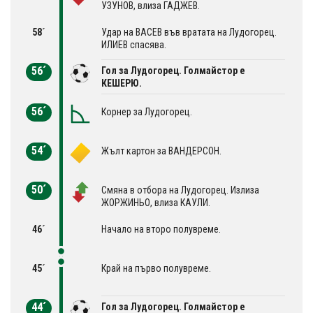
УЗУНОВ, влиза ГАДЖЕВ.
58´
Удар на ВАСЕВ във вратата на Лудогорец.
ИЛИЕВ спасява.
56´
Гол за Лудогорец. Голмайстор е
КЕШЕРЮ.
56´
Корнер за Лудогорец.
54´
Жълт картон за ВАНДЕРСОН.
50´
Смяна в отбора на Лудогорец. Излиза
ЖОРЖИНЬО, влиза КАУЛИ.
46´
Начало на второ полувреме.
45´
Край на първо полувреме.
44´
Гол за Лудогорец. Голмайстор е