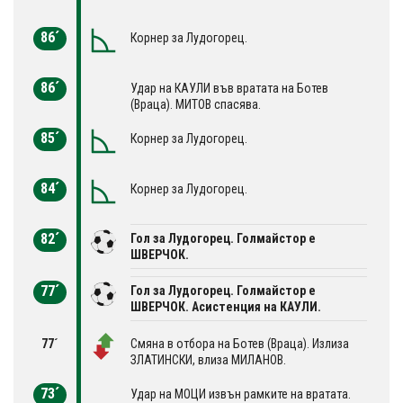
86´
Корнер за Лудогорец.
86´
Удар на КАУЛИ във вратата на Ботев
(Враца). МИТОВ спасява.
85´
Корнер за Лудогорец.
84´
Корнер за Лудогорец.
82´
Гол за Лудогорец. Голмайстор е
ШВЕРЧОК.
77´
Гол за Лудогорец. Голмайстор е
ШВЕРЧОК. Асистенция на КАУЛИ.
77´
Смяна в отбора на Ботев (Враца). Излиза
ЗЛАТИНСКИ, влиза МИЛАНОВ.
73´
Удар на МОЦИ извън рамките на вратата.