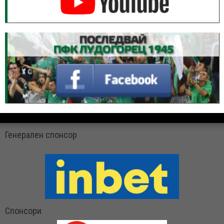
Генерален спонсор
Спонсори