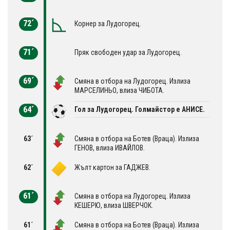
72´
Корнер за Лудогорец.
71´
Пряк свободен удар за Лудогорец.
69´
Смяна в отбора на Лудогорец. Излиза
МАРСЕЛИНЬО, влиза ЧИБОТА.
64´
Гол за Лудогорец. Голмайстор е АНИСЕ.
63´
Смяна в отбора на Ботев (Враца). Излиза
ГЕНОВ, влиза ИВАЙЛОВ.
62´
Жълт картон за ГАДЖЕВ.
61´
Смяна в отбора на Лудогорец. Излиза
КЕШЕРЮ, влиза ШВЕРЧОК.
61´
Смяна в отбора на Ботев (Враца). Излиза