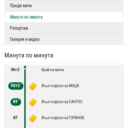
Преди мача
Минута по минута
Репортаж
Галерия и видео
Минута по минута
90+3´
Край на мача.
90+3´
Жълт картон за МОЦИ.
89´
Жълт картон за САНТОС.
87´
Жълт картон за ГОРАНОВ.