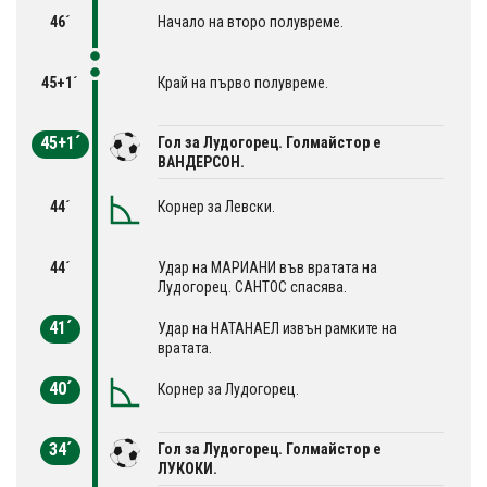
46´
Начало на второ полувреме.
45+1´
Край на първо полувреме.
45+1´
Гол за Лудогорец. Голмайстор е
ВАНДЕРСОН.
44´
Корнер за Левски.
44´
Удар на МАРИАНИ във вратата на
Лудогорец. САНТОС спасява.
41´
Удар на НАТАНАЕЛ извън рамките на
вратата.
40´
Корнер за Лудогорец.
34´
Гол за Лудогорец. Голмайстор е
ЛУКОКИ.