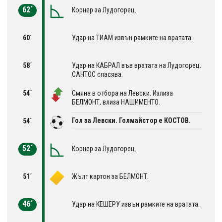
62´
Корнер за Лудогорец.
60´
Удар на ТИАМ извън рамките на вратата.
58´
Удар на КАБРАЛ във вратата на Лудогорец.
САНТОС спасява.
54´
Смяна в отбора на Левски. Излиза
БЕЛМОНТ, влиза НАШИМЕНТО.
Гол за Левски. Голмайстор е КОСТОВ.
54´
52´
Корнер за Лудогорец.
51´
Жълт картон за БЕЛМОНТ.
46´
Удар на КЕШЕРУ извън рамките на вратата.