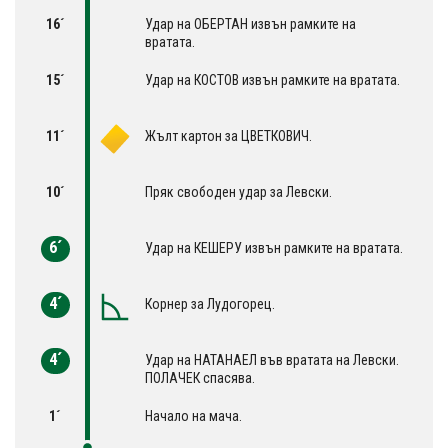
16´
Удар на ОБЕРТАН извън рамките на
вратата.
15´
Удар на КОСТОВ извън рамките на вратата.
11´
Жълт картон за ЦВЕТКОВИЧ.
10´
Пряк свободен удар за Левски.
6´
Удар на КЕШЕРУ извън рамките на вратата.
4´
Корнер за Лудогорец.
4´
Удар на НАТАНАЕЛ във вратата на Левски.
ПОЛАЧЕК спасява.
1´
Начало на мача.