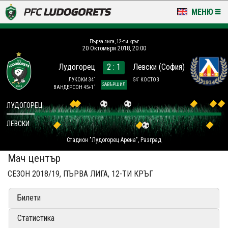
МЕНЮ
НОВИНИ & ГАЛЕРИИ
Първа лига, 12-ти кръг
20 Октомври 2018, 20:00
LUDOGORETS TV
Лудогорец
2 : 1
Левски (София)
НА ТЕРЕНА
ЛУКОКИ 34´
54´ КОСТОВ
ЗАВЪРШИЛ
ВАНДЕРСОН 45+1´
СТАДИОН & БАЗИ
ЛУДОГОРЕЦ
ЛЕВСКИ
КЛУБ
Стадион "Лудогорец Арена", Разград
ЗА ФЕНОВЕ
Мач център
СЕЗОН 2018/19, ПЪРВА ЛИГА, 12-ТИ КРЪГ
Билети
Статистика