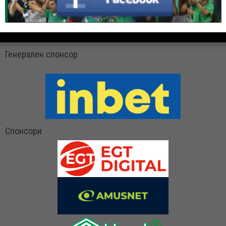
Генерален спонсор
Спонсори