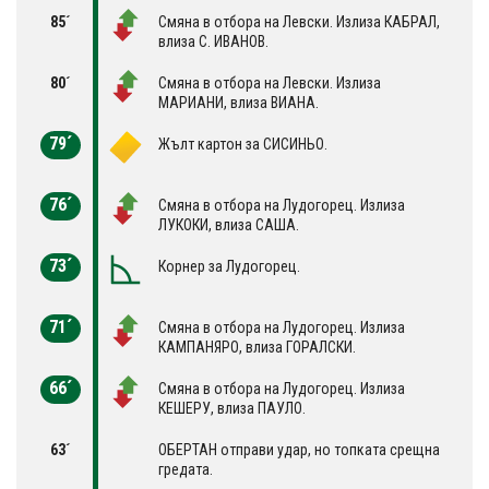
85´
Смяна в отбора на Левски. Излиза КАБРАЛ,
влиза С. ИВАНОВ.
80´
Смяна в отбора на Левски. Излиза
МАРИАНИ, влиза ВИАНА.
79´
Жълт картон за СИСИНЬО.
76´
Смяна в отбора на Лудогорец. Излиза
ЛУКОКИ, влиза САША.
73´
Корнер за Лудогорец.
71´
Смяна в отбора на Лудогорец. Излиза
КАМПАНЯРО, влиза ГОРАЛСКИ.
66´
Смяна в отбора на Лудогорец. Излиза
КЕШЕРУ, влиза ПАУЛО.
63´
ОБЕРТАН отправи удар, но топката срещна
гредата.