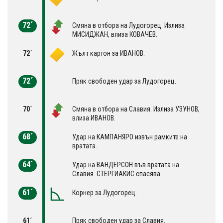
72´
Смяна в отбора на Лудогорец. Излиза
МИСИДЖАН, влиза КОВАЧЕВ.
72´
Жълт картон за ИВАНОВ.
72´
Пряк свободен удар за Лудогорец.
70´
Смяна в отбора на Славия. Излиза УЗУНОВ,
влиза ИВАНОВ.
68´
Удар на КАМПАНЯРО извън рамките на
вратата.
64´
Удар на ВАНДЕРСОН във вратата на
Славия. СТЕРГИАКИС спасява.
61´
Корнер за Лудогорец.
61´
Пряк свободен удар за Славия.