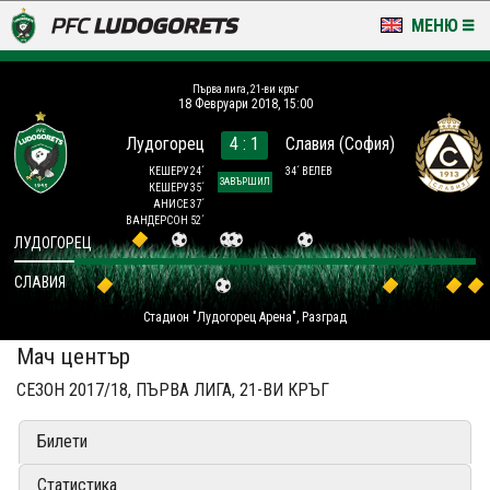
МЕНЮ
НОВИНИ & ГАЛЕРИИ
Първа лига, 21-ви кръг
18 Февруари 2018, 15:00
LUDOGORETS TV
Лудогорец
4 : 1
Славия (София)
НА ТЕРЕНА
КЕШЕРУ 24´
34´ ВЕЛЕВ
ЗАВЪРШИЛ
КЕШЕРУ 35´
АНИСЕ 37´
СТАДИОН & БАЗИ
ВАНДЕРСОН 52´
ЛУДОГОРЕЦ
КЛУБ
СЛАВИЯ
Стадион "Лудогорец Арена", Разград
ЗА ФЕНОВЕ
Мач център
СЕЗОН 2017/18, ПЪРВА ЛИГА, 21-ВИ КРЪГ
Билети
Статистика