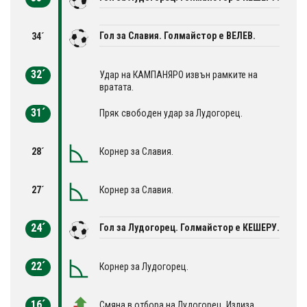
Гол за Славия. Голмайстор е ВЕЛЕВ.
34´
32´
Удар на КАМПАНЯРО извън рамките на
вратата.
31´
Пряк свободен удар за Лудогорец.
28´
Корнер за Славия.
27´
Корнер за Славия.
24´
Гол за Лудогорец. Голмайстор е КЕШЕРУ.
22´
Корнер за Лудогорец.
16´
Смяна в отбора на Лудогорец. Излиза