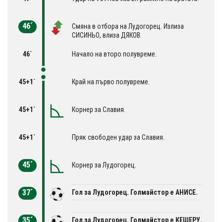
46´
Смяна в отбора на Лудогорец. Излиза
СИСИНЬО, влиза ДЯКОВ.
46´
Начало на второ полувреме.
45+1´
Край на първо полувреме.
45+1´
Корнер за Славия.
45+1´
Пряк свободен удар за Славия.
45´
Корнер за Лудогорец.
37´
Гол за Лудогорец. Голмайстор е АНИСЕ.
35´
Гол за Лудогорец. Голмайстор е КЕШЕРУ.