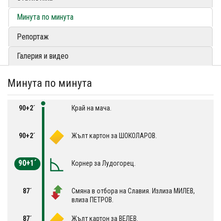
Минута по минута
Репортаж
Галерия и видео
Минута по минута
90+2´
Край на мача.
90+2´
Жълт картон за ШОКОЛАРОВ.
90+1´
Корнер за Лудогорец.
87´
Смяна в отбора на Славия. Излиза МИЛЕВ,
влиза ПЕТРОВ.
87´
Жълт картон за ВЕЛЕВ.