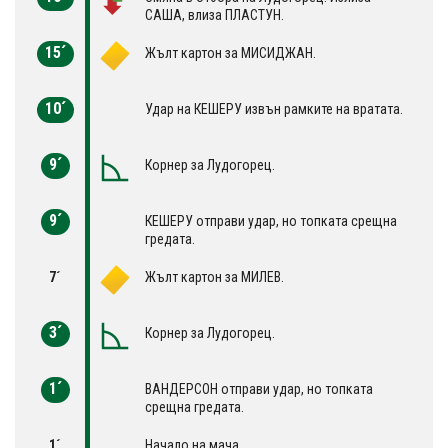
САША, влиза ПЛАСТУН.
15´
Жълт картон за МИСИДЖАН.
10´
Удар на КЕШЕРУ извън рамките на вратата.
9´
Корнер за Лудогорец.
9´
КЕШЕРУ отправи удар, но топката срещна
гредата.
7´
Жълт картон за МИЛЕВ.
3´
Корнер за Лудогорец.
1´
ВАНДЕРСОН отправи удар, но топката
срещна гредата.
1´
Начало на мача.