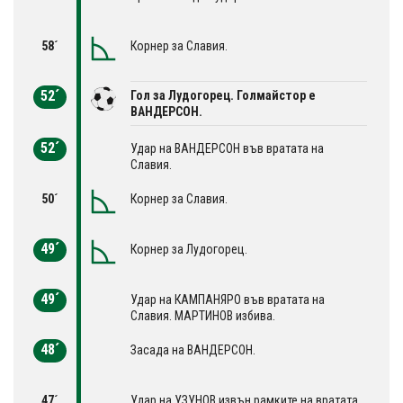
58´
Корнер за Славия.
52´
Гол за Лудогорец. Голмайстор е
ВАНДЕРСОН.
52´
Удар на ВАНДЕРСОН във вратата на
Славия.
50´
Корнер за Славия.
49´
Корнер за Лудогорец.
49´
Удар на КАМПАНЯРО във вратата на
Славия. МАРТИНОВ избива.
48´
Засада на ВАНДЕРСОН.
47´
Удар на УЗУНОВ извън рамките на вратата.