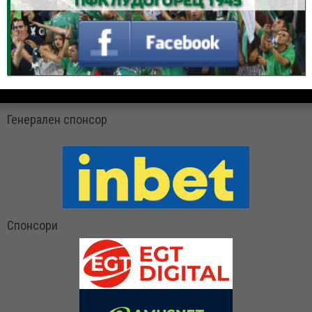
Генерален спонсор
Спонсори