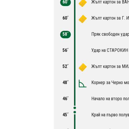
60´
Жълт картон за В
60´
Жълт картон за Г. 
58´
Пряк свободен удар
56´
Удар на СТАРОКИН и
52´
Жълт картон за М
48´
Корнер за Черно мо
46´
Начало на второ по
45´
Край на първо полу