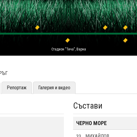
Стадион "Тича", Варна
КРЪГ
Репортаж
Галерия и видео
Състави
ЧЕРНО МОРЕ
33
МИХАЙЛОВ