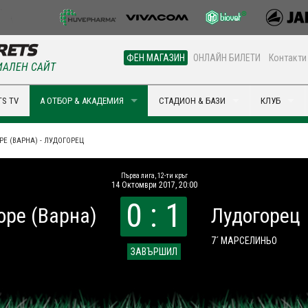
ФЕН МАГАЗИН
ОНЛАЙН БИЛЕТИ
Контакти
АЛЕН САЙТ
S TV
А ОТБОР & АКАДЕМИЯ
СТАДИОН & БАЗИ
КЛУБ
Е (ВАРНА) - ЛУДОГОРЕЦ
Първа лига, 12-ти кръг
14 Октомври 2017, 20:00
0 : 1
оре (Варна)
Лудогорец
7´ МАРСЕЛИНЬО
ЗАВЪРШИЛ