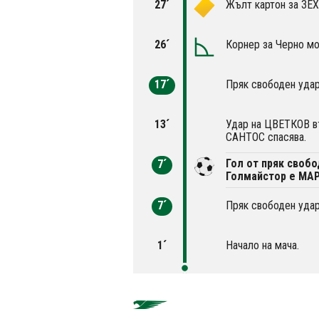
27´
Жълт картон за ЗЕ
26´
Корнер за Черно мо
17´
Пряк свободен удар
13´
Удар на ЦВЕТКОВ въ
САНТОС спасява.
Гол от пряк свобо
7´
Голмайстор е МА
7´
Пряк свободен удар
1´
Начало на мача.