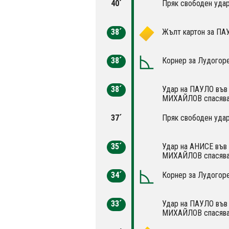
40´
Пряк свободен удар
38´
Жълт картон за ПА
38´
Корнер за Лудогоре
38´
Удар на ПАУЛО във 
МИХАЙЛОВ спасява
37´
Пряк свободен удар
35´
Удар на АНИСЕ във 
МИХАЙЛОВ спасява
34´
Корнер за Лудогоре
33´
Удар на ПАУЛО във 
МИХАЙЛОВ спасява