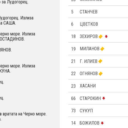
 за Лудогорец.
5
СТАНЧЕВ
Лудогорец. Излиза
а САША.
6
ЦВЕТКОВ
Черно море. Излиза
18
ЗЕХИРОВ
КОСТАДИНОВ.
19
МИЛАНОВ
НЯНОВ.
21
Г. ИЛИЕВ
Черно море. Излиза
КУНА.
22
ОГНЯНОВ
ц.
23
ХАСАНИ
ц.
66
СТАРОКИН
73
СУКУП
 вратата на Черно море.
.
14
БОЖИЛОВ