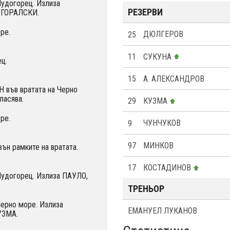
Лудогорец. Излиза
РЕЗЕРВИ
 ГОРАЛСКИ.
ре.
25
ДЮЛГЕРОВ
11
СУКУНА
ц.
15
А. АЛЕКСАНДРОВ
 във вратата на Черно
асява.
29
КУЗМА
ре.
9
ЧУНЧУКОВ
97
МИНКОВ
ън рамките на вратата.
17
КОСТАДИНОВ
Лудогорец. Излиза ПАУЛО,
ТРЕНЬОР
Черно море. Излиза
EМАНУЕЛ ЛУКАНОВ
УЗМА.