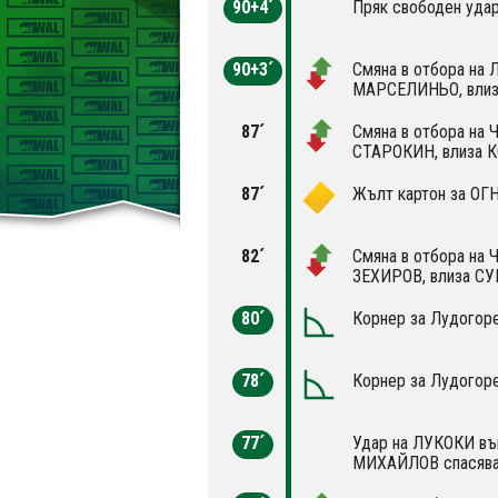
90+4´
Пряк свободен удар
90+3´
Смяна в отбора на 
МАРСЕЛИНЬО, влиз
87´
Смяна в отбора на 
СТАРОКИН, влиза 
87´
Жълт картон за ОГ
82´
Смяна в отбора на 
ЗЕХИРОВ, влиза СУ
80´
Корнер за Лудогоре
78´
Корнер за Лудогоре
77´
Удар на ЛУКОКИ във
МИХАЙЛОВ спасява