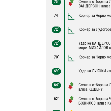
75´
Смяна в отбора на 
ВАНДЕРСОН, влиза
74´
Корнер за Черно мо
72´
Корнер за Лудогоре
72´
Удар на ВАНДЕРСОН
море. МИХАЙЛОВ сп
70´
Корнер за Черно мо
69´
Удар на ЛУКОКИ изв
64´
Смяна в отбора на 
влиза КЕШЕРУ.
62´
Смяна в отбора на 
БОЖИЛОВ, влиза К