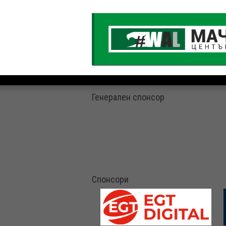
Генерален спонсор
Спонсори