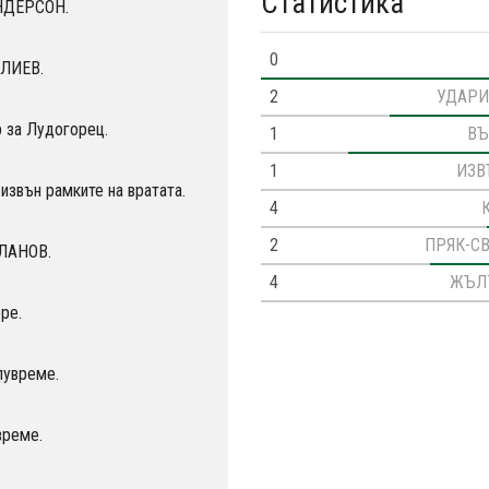
Статистика
АНДЕРСОН.
0
ИЛИЕВ.
2
УДАРИ
 за Лудогорец.
1
ВЪ
1
ИЗВ
звън рамките на вратата.
4
2
ПРЯК-С
ИЛАНОВ.
4
ЖЪЛ
ре.
лувреме.
време.