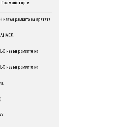
. Голмайстор е
извън рамките на вратата.
ТАНАЕЛ.
О извън рамките на
О извън рамките на
ц.
).
ФУ.