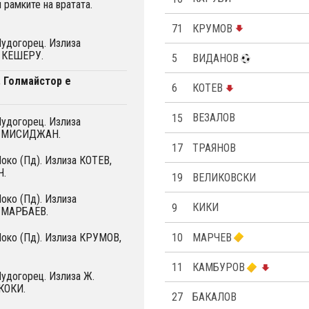
 рамките на вратата.
71
КРУМОВ
Лудогорец. Излиза
 КЕШЕРУ.
5
ВИДАНОВ
. Голмайстор е
6
КОТЕВ
15
ВЕЗАЛОВ
Лудогорец. Излиза
а МИСИДЖАН.
17
ТРАЯНОВ
Локо (Пд). Излиза КОТЕВ,
Ч.
19
ВЕЛИКОВСКИ
Локо (Пд). Излиза
9
КИКИ
УМАРБАЕВ.
10
МАРЧЕВ
Локо (Пд). Излиза КРУМОВ,
11
КАМБУРОВ
Лудогорец. Излиза Ж.
КОКИ.
27
БАКАЛОВ