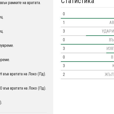
Статистика
вън рамките на вратата.
0
ц.
1
АВ
3
УДАРИ
ц.
0
ВЪ
лувреме.
3
ИЗВ
0
В
време.
3
във вратата на Локо (Пд).
2
ЖЪЛ
във вратата на Локо (Пд).
).