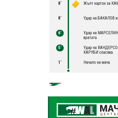
8´
Жълт картон за К
8´
Удар на БАКАЛОВ из
6´
Удар на МАРСЕЛИНЬ
вратата.
5´
Удар на ВАНДЕРСОН 
КАРУБИ спасява.
1´
Начало на мача.