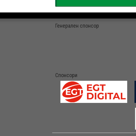
Генерален спонсор
Спонсори