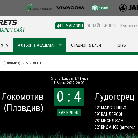
ФЕН МАГАЗИН
ОНЛАЙН БИЛЕТИ
Контакти
АЛЕН САЙТ
S TV
А ОТБОР & АКАДЕМИЯ
СТАДИОН & БАЗИ
КЛУБ
В (ПЛОВДИВ) - ЛУДОГОРЕЦ
Купа на България, 1/4 финал
5 Април 2017, 20:00
0 : 4
Локомотив
Лудогорец
(Пловдив)
32´ МАРСЕЛИНЬО
ЗАВЪРШИЛ
59´ ВАНДЕРСОН
78´ МИСИДЖАН
62´ ВИДАНОВ
(автогол)