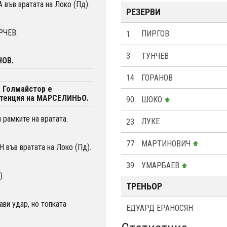
във вратата на Локо (Пд).
РЕЗЕРВИ
РЧЕВ.
1
ПИРГОВ
3
ТУНЧЕВ
НОВ.
14
ГОРАНОВ
. Голмайстор е
тенция на МАРСЕЛИНЬО.
90
ШОКО
 рамките на вратата.
23
ЛУКЕ
77
МАРТИНОВИЧ
във вратата на Локо (Пд).
39
УМАРБАЕВ
).
ТРЕНЬОР
и удар, но топката
ЕДУАРД ЕРАНОСЯН