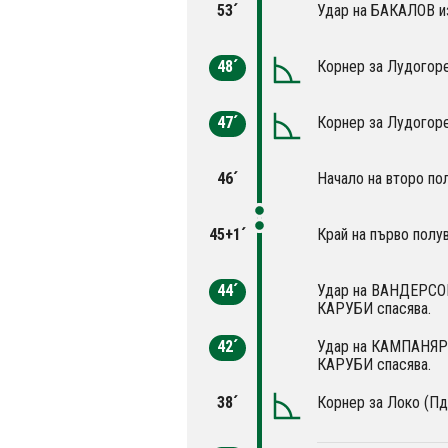
53´
Удар на БАКАЛОВ из
48´
Корнер за Лудогоре
47´
Корнер за Лудогоре
46´
Начало на второ по
45+1´
Край на първо полу
44´
Удар на ВАНДЕРСОН 
КАРУБИ спасява.
42´
Удар на КАМПАНЯРО 
КАРУБИ спасява.
38´
Корнер за Локо (Пд