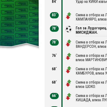
84´
Удар на КИКИ извън
83´
Смяна в отбора на 
КАМПАНЯРО, влиза
Гол за Лудогорец
78´
МИСИДЖАН.
78´
Смяна в отбора на 
ВАНДЕРСОН, влиз
76´
Смяна в отбора на 
влиза МАРТИНОВИ
68´
Смяна в отбора на 
КАМБУРОВ, влиза 
68´
Смяна в отбора на 
влиза ШОКО.
66´
Смяна в отбора на 
КИШАДА, влиза ЛУ