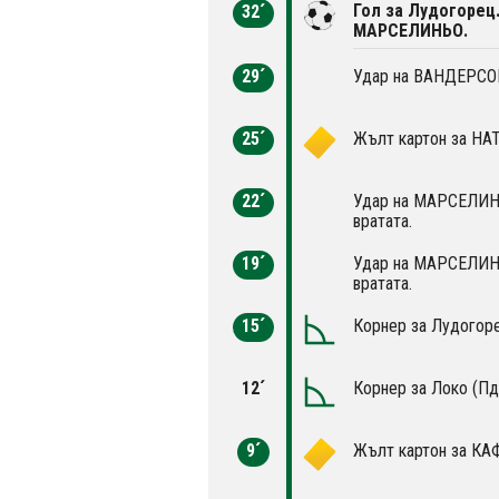
Гол за Лудогорец
32´
МАРСЕЛИНЬО.
29´
Удар на ВАНДЕРСОН 
25´
Жълт картон за НА
22´
Удар на МАРСЕЛИНЬ
вратата.
19´
Удар на МАРСЕЛИНЬ
вратата.
15´
Корнер за Лудогоре
12´
Корнер за Локо (Пд
9´
Жълт картон за КА