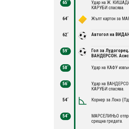
65´
Удар на Ж. КИШАДА 
КАРУБИ спасява.
64´
Жълт картон за МА
Автогол на ВИДА
62´
Гол за Лудогорец
59´
ВАНДЕРСОН. Асис
58´
Удар на КАФУ извън
56´
Удар на ВАНДЕРСОН 
КАРУБИ спасява.
54´
Корнер за Локо (Пд
54´
МАРСЕЛИНЬО отправ
срещна гредата.