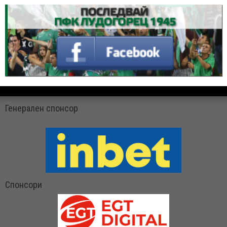
Генерален спонсор
Спонсори