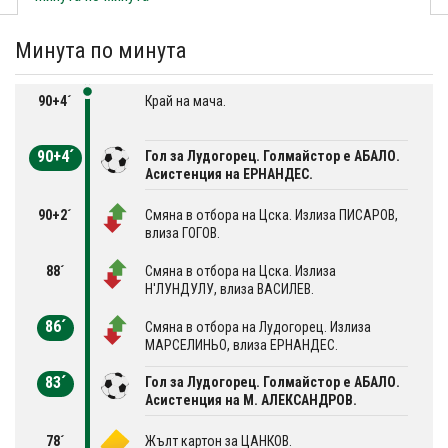
Минута по минута
90+4´
Край на мача.
90+4´
Гол за Лудогорец. Голмайстор е АБАЛО.
Асистенция на ЕРНАНДЕС.
90+2´
Смяна в отбора на Цска. Излиза ПИСАРОВ,
влиза ГОГОВ.
88´
Смяна в отбора на Цска. Излиза
Н'ЛУНДУЛУ, влиза ВАСИЛЕВ.
86´
Смяна в отбора на Лудогорец. Излиза
МАРСЕЛИНЬО, влиза ЕРНАНДЕС.
83´
Гол за Лудогорец. Голмайстор е АБАЛО.
Асистенция на М. АЛЕКСАНДРОВ.
78´
Жълт картон за ЦАНКОВ.