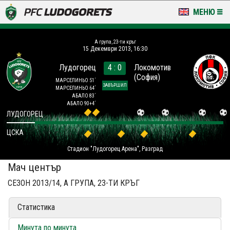
МЕНЮ
НОВИНИ & ГАЛЕРИИ
A група, 23-ти кръг
15 Декември 2013, 16:30
LUDOGORETS TV
Лудогорец
4 : 0
Локомотив
(София)
НА ТЕРЕНА
МАРСЕЛИНЬО 51´
ЗАВЪРШИЛ
МАРСЕЛИНЬО 64´
АБАЛО 83´
СТАДИОН & БАЗИ
АБАЛО 90+4´
ЛУДОГОРЕЦ
КЛУБ
ЦСКА
Стадион "Лудогорец Арена", Разград
ЗА ФЕНОВЕ
Мач център
СЕЗОН 2013/14, A ГРУПА, 23-ТИ КРЪГ
Статистика
Минута по минута