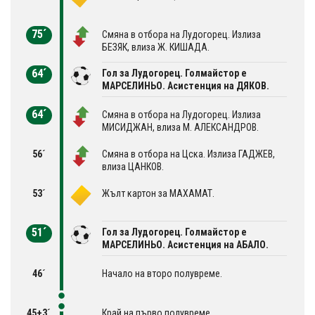
75´
Смяна в отбора на Лудогорец. Излиза
БЕЗЯК, влиза Ж. КИШАДА.
64´
Гол за Лудогорец. Голмайстор е
МАРСЕЛИНЬО. Асистенция на ДЯКОВ.
64´
Смяна в отбора на Лудогорец. Излиза
МИСИДЖАН, влиза М. АЛЕКСАНДРОВ.
56´
Смяна в отбора на Цска. Излиза ГАДЖЕВ,
влиза ЦАНКОВ.
53´
Жълт картон за МАХАМАТ.
51´
Гол за Лудогорец. Голмайстор е
МАРСЕЛИНЬО. Асистенция на АБАЛО.
46´
Начало на второ полувреме.
45+3´
Край на първо полувреме.