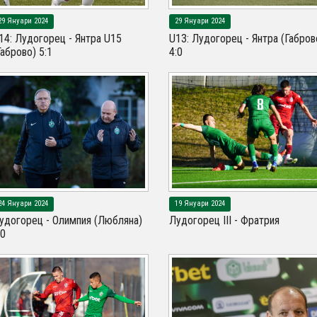
29 Януари 2024
29 Януари 2024
14: Лудогорец - Янтра U15
U13: Лудогорец - Янтра (Габров
Габрово) 5:1
4:0
24 Януари 2024
19 Януари 2024
удогорец - Олимпия (Любляна)
Лудогорец III - Фратрия
:0