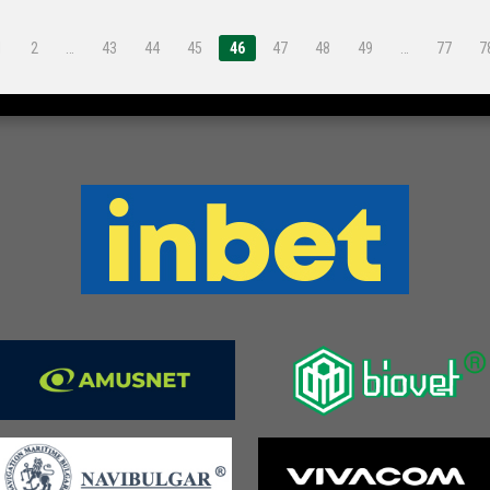
1
2
…
43
44
45
46
47
48
49
…
77
7