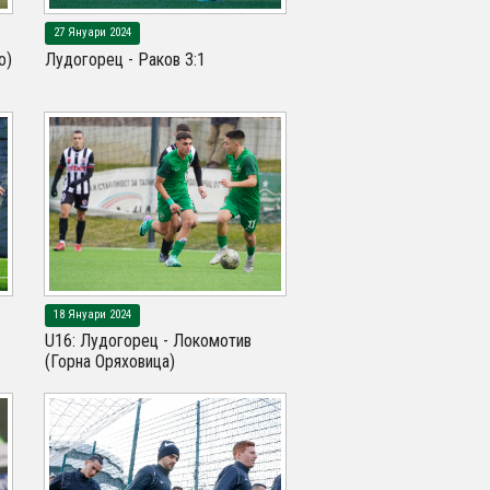
27 Януари 2024
о)
Лудогорец - Раков 3:1
18 Януари 2024
U16: Лудогорец - Локомотив
(Горна Оряховица)