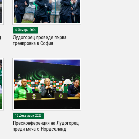
6 Януари 2024
ц
Лудогорец проведе първа
тренировка в София
13 Декември 2023
Пресконференция на Лудогорец
преди мача с Нордселанд