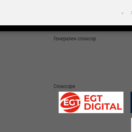
«
Генерален спонсор
Спонсори