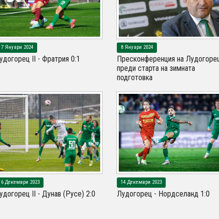
17 Януари 2024
8 Януари 2024
удогорец II - Фратрия 0:1
Пресконференция на Лудогоре
преди старта на зимната
подготовка
16 Декември 2023
14 Декември 2023
удогорец II - Дунав (Русе) 2:0
Лудогорец - Нордселанд 1:0