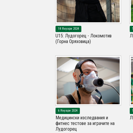
18 Януари 2024
U15: Лудогорец - Локомотив
Л
(Горна Оряховица)
6 Януари 2024
Медицински изследвания и
Л
фитнес тестове за играчите на
Лудогорец