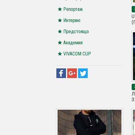
Репортаж
U
Интервю
(
Предстоящо
Академия
VIVACOM CUP
Л
3