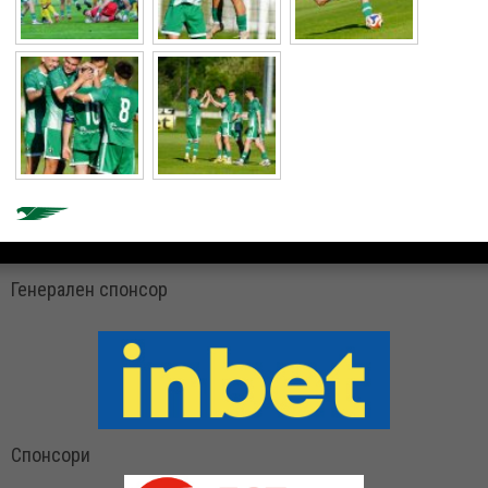
Генерален спонсор
Спонсори