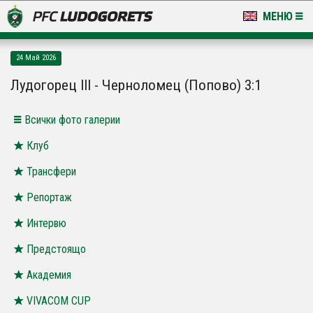
МЕНЮ
НОВИНИ & ГАЛЕРИИ
24 Май 2026
LUDOGORETS TV
Лудогорец III - Черноломец (Попово) 3:1
НА ТЕРЕНА
Всички фото галерии
СТАДИОН & БАЗИ
Клуб
Трансфери
КЛУБ
Репортаж
ЗА ФЕНОВЕ
Интервю
Предстоящо
Академия
VIVACOM CUP