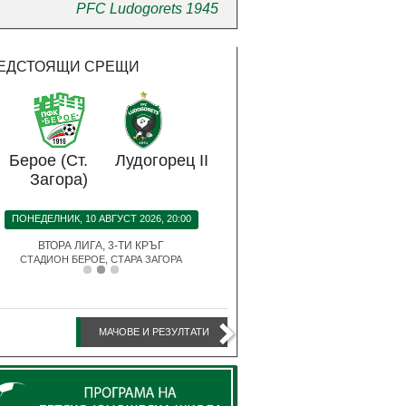
PFC Ludogorets 1945
ЕДСТОЯЩИ СРЕЩИ
Берое (Ст.
Лудогорец II
Лудогорец
Боте
Загора)
(Пло
ПОНЕДЕЛНИК, 10 АВГУСТ 2026, 20:00
СЪБОТА, 15 АВГУСТ 2026, 
ВТОРА ЛИГА, 3-ТИ КРЪГ
EFBET ЛИГА, 5-ТИ КР
СТАДИОН БЕРОЕ, СТАРА ЗАГОРА
СТАДИОН ХЮВЕФАРМА АРЕНА,
МАЧОВЕ И РЕЗУЛТАТИ