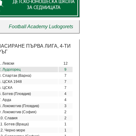
Football Academy Ludogorets
ЛАСИРАНЕ ПЪРВА ЛИГА, 4-ТИ
РЪГ
1. Левски
12
2. Лудогорец
9
3. Спартак (Варна)
7
4. ЦСКА 1948
7
5. ЦСКА
7
6. Ботев (Пловдив)
4
7. Арда
4
8. Локомотив (Пловдив)
3
9. Локомотив (София)
2
10. Славия
2
11. Ботев (Враца)
1
12. Черно море
1