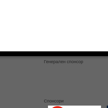
Генерален спонсор
Спонсори