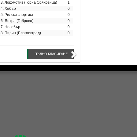
13. Локомотив (Горна Оряховица)
1
14. Хебър
0
15. Рилски спортист
0
16. Янтра (Габрово)
0
17. Несебър
0
18. Пирин (Благоевград)
0
ПЪЛНО КЛАСИРАНЕ