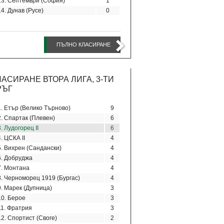
13. Септември (София)
1
14. Дунав (Русе)
0
ПЪЛНО КЛАСИРАНЕ
ЛАСИРАНЕ ВТОРА ЛИГА, 3-ТИ
РЪГ
1. Етър (Велико Търново)
9
2. Спартак (Плевен)
6
3. Лудогорец II
6
4. ЦСКА II
4
5. Вихрен (Сандански)
4
6. Добруджа
4
7. Монтана
4
8. Черноморец 1919 (Бургас)
4
9. Марек (Дупница)
3
10. Берое
3
11. Фратрия
3
12. Спортист (Своге)
2