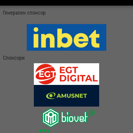
Генерален спонсор
Спонсори