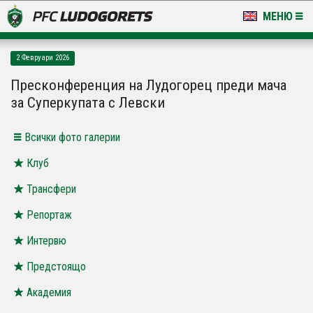
МЕНЮ
НОВИНИ & ГАЛЕРИИ
2 Февруари 2026
LUDOGORETS TV
Пресконференция на Лудогорец преди мача
за Суперкупата с Левски
НА ТЕРЕНА
Всички фото галерии
СТАДИОН & БАЗИ
Клуб
КЛУБ
Трансфери
ЗА ФЕНОВЕ
Репортаж
Интервю
Предстоящо
Академия